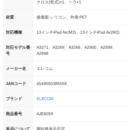
クロス(乾式)×1、ヘラ×1
材質
接着面:シリコン、外側:PET
対応機種
13インチiPad Air(M3)、13インチiPad Air(M2)
対応モデル番
A3271、A3269、A3268、A2900、A2899、
号
A2898
メーカー名
エレコム
JANコード
4549550385558
ブランド
ELECOM
商品番号
AJE6059
返品について
開封後返品不可