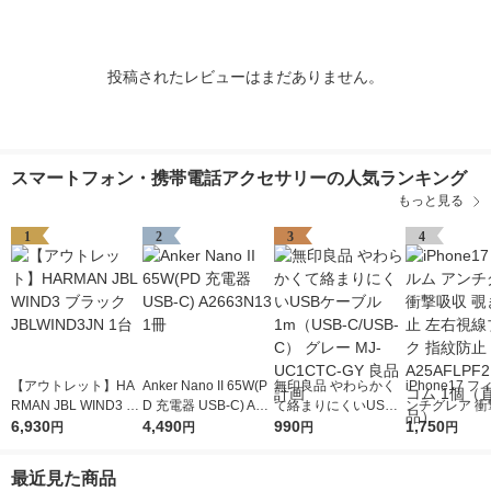
投稿されたレビューはまだありません。
スマートフォン・携帯電話アクセサリーの人気ランキング
もっと見る
1
2
3
4
【アウトレット】HA
Anker Nano II 65W(P
無印良品 やわらかく
iPhone17 
RMAN JBL WIND3 ブ
D 充電器 USB-C) A26
て絡まりにくいUSB
ンチグレア 衝
ラック JBLWIND3JN
6,930
63N13 1冊
4,490
ケーブル1m（USB-C/
990
覗き見防止 左
1,750
円
円
円
円
1台
USB-C） グレー MJ-
ブロック 指紋
UC1CTC-GY 良品計
-A25AFLPF2
最近見た商品
画
ム 1個（直送