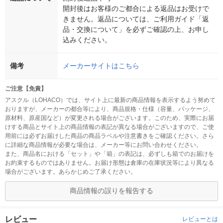
開封後はお客様のご都合による返品はお受けで
きません。返品については、ご利用ガイド「返
品・交換について」を必ずご確認の上、お申し
込みください。
備考
メーカーサイトはこちら
ご注意【免責】
アスクル（LOHACO）では、サイト上に最新の商品情報を表示するよう努めて
おりますが、メーカーの都合等により、商品規格・仕様（容量、パッケージ、
原材料、原産国など）が変更される場合がございます。このため、実際にお届
けする商品とサイト上の商品情報の表記が異なる場合がございますので、ご使
用前には必ずお届けした商品の商品ラベルや注意書きをご確認ください。さら
に詳細な商品情報が必要な場合は、メーカー等にお問い合わせください。
また、商品名における「セット」や「箱」の表記は、必ずしも箱でのお届けを
お約束するものではありません。お届け形態は倉庫の在庫状況等により異なる
場合がございます。あらかじめご了承ください。
商品情報の誤りを報告する
レビュー
レビューとは