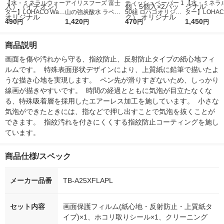
【水・ミネラルウォー
アイリスフーズ 富士
ティッシュペーパー 1
【水・ミネラ
ター】LOHACO Wate
山の強炭酸水 ラベル
50組 ロハコオリジナ
ター】LOHACO
r（ロハコウォータ
490
レス 500ml 1箱（24
1,420
ルソフトパックティッ
470
r 410ml 1箱
1,450
円
円
円
円
ー）2L ラベルレス 1
本入）
シュ フィオナ オリジ
入）ラベルレ
箱（5本入）（イチオ
ナル 1セット（10
オシ） オリジ
商品説明
シ） オリジナル
個：5個入×2パック）
オリジナル
画面を傷や汚れから守る、指紋防止、反射防止タイプの紙心地フィ
ルムです。  特殊表面形状デザインにより、上質紙に鉛筆で描いたよ
うな描き心地を実現します。  ペン先が滑りすぎないため、しっかり
線画が描きやすいです。  時間の経過とともに気泡が目立たなくな
る、特殊吸着層を採用したエアーレス加工を施しています。  小さな
気泡ができたときには、指などで押し出すことで気泡を抜くことが
できます。  指紋汚れを付きにくくする指紋防止コーティングを施し
ています。
商品仕様/スペック
メーカー品番
TB-A25XFLAPL
セット内容
画面保護フィルム(紙心地・反射防止・上質紙タ
イプ)×1、ホコリ取りシール×1、クリーニング