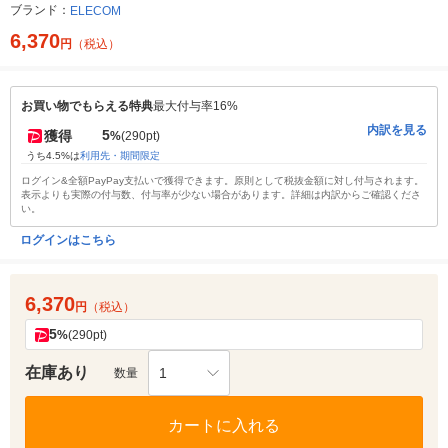
ブランド：
ELECOM
6,370
円
（税込）
お買い物でもらえる特典
最大付与率16%
内訳を見る
5
獲得
%
(290pt)
うち4.5%は
利用先・期間限定
ログイン&全額PayPay支払いで獲得できます。原則として税抜金額に対し付与されます。
表示よりも実際の付与数、付与率が少ない場合があります。詳細は内訳からご確認くださ
い。
ログインはこちら
6,370
円
（税込）
5
%
(290pt)
在庫あり
1
数量
カートに入れる