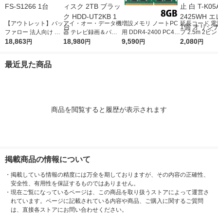
【アウトレット】バッ
アイ・オー・データ機
増設メモリ ノートPC
延長コード 電
ファロー 法人向け フ
器 テレビ録画＆パソ
用 DDR4-2400 PC4-1
プ 2.5m 2ピ
リースポット導入キッ
18,863
コン両対応 外付けハ
18,980
9200 8GB S.O.DIMM
9,590
スイッチ付 雷
2,080
円
円
円
円
ト FS-S1266 1台
ードディスク 2TB ブ
エレコム 1個
ほこり防止 白 T
ラック HDD-UT2KB 1
-2425WH エ
最近見た商品
台
個 オリジナル
商品を閲覧すると履歴が表示されます
掲載商品の情報について
・
掲載している情報の精度には万全を期しておりますが、その内容の正確性、
安全性、有用性を保証するものではありません。
・
現在ご覧になっているページは、この商品を取り扱うストアによって運営さ
れています。ページに記載されている内容や商品、ご購入に関するご質問
は、直接各ストアにお問い合わせください。