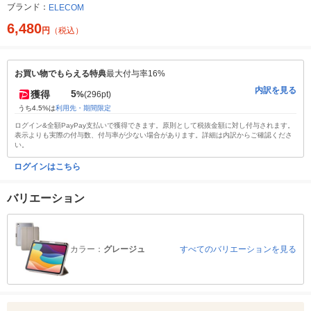
ブランド：
ELECOM
6,480
円
（税込）
お買い物でもらえる特典
最大付与率16%
内訳を見る
5
獲得
%
(296pt)
うち4.5%は
利用先・期間限定
ログイン&全額PayPay支払いで獲得できます。原則として税抜金額に対し付与されます。
表示よりも実際の付与数、付与率が少ない場合があります。詳細は内訳からご確認くださ
い。
ログインはこちら
バリエーション
カラー：
グレージュ
すべてのバリエーションを見る