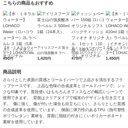
こちらの商品もおすすめ
【水・ミネラルウォー
アイリスフーズ 富士
ティッシュペーパー 1
【水・ミネラ
ター】LOHACO Wate
山の強炭酸水 ラベル
50組 ロハコオリジナ
ター】LOHACO
r（ロハコウォータ
490
レス 500ml 1箱（24
1,420
ルソフトパックティッ
470
r 410ml 1箱
1,450
円
円
円
円
ー）2L ラベルレス 1
本入）
シュ フィオナ オリジ
入）ラベルレ
箱（5本入）（イチオ
ナル 1セット（10
オシ） オリジ
商品説明
シ） オリジナル
個：5個入×2パック）
オリジナル
さらりとした表面の質感とゴールドパーツで上品さを演出するフラ
ップケースです。  上品な色味の合成皮革とゴールドパーツで、シッ
クな印象です。普段使いはもちろんオフィスなどの幅広いシーンで
使用できます。  背面はクリアタイプで端末のデザインを引き立てま
す。  傷に強く、傷が付いた場合も目立ちにくい、さらりとした質感
の合成皮革を使用しています。  側面に弾力性のあるTPU（熱可塑性
ポリウレタン）素材を、背面に指紋の付きにくいポリカーボネート
素材を使用しています。