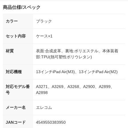
商品仕様/スペック
カラー
ブラック
セット内容
ケース×1
材質
表面:合成皮革、裏地:ポリエステル、本体装着
部:TPU(熱可塑性ポリウレタン)
対応機種
13インチiPad Air(M3)、13インチiPad Air(M2)
対応モデル番
A3271、A3269、A3268、A2900、A2899、
号
A2898
メーカー名
エレコム
JANコード
4549550383950