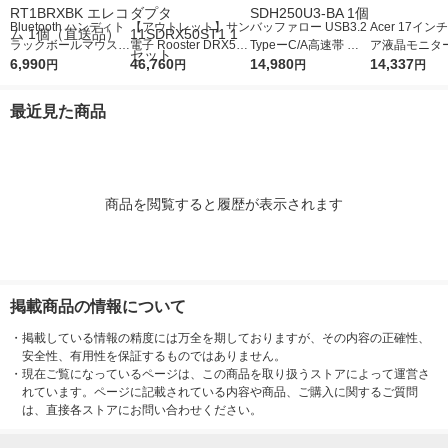
Bluetooth ハンディト
【アウトレット】サン
バッファロー USB3.2
Acer 17イ
ラックボールマウス R
電子 Rooster DRX500
TypeーC/A高速帯 ス
ア液晶モニター
elacon メディアコン
6,990
2-SET デュアルSIM対
46,760
ティック型SSD 250G
14,980
イト V176Lw
14,337
円
円
円
円
トロールボタン M-RT
応ルータ+ACアダプタ
B ブラック SSD-SDH
ワーク 在宅 
1BRXBK エレコム 1
11SDRX50ST1 1セッ
250U3-BA 1個
最近見た商品
個（直送品）
ト
商品を閲覧すると履歴が表示されます
掲載商品の情報について
・
掲載している情報の精度には万全を期しておりますが、その内容の正確性、
安全性、有用性を保証するものではありません。
・
現在ご覧になっているページは、この商品を取り扱うストアによって運営さ
れています。ページに記載されている内容や商品、ご購入に関するご質問
は、直接各ストアにお問い合わせください。