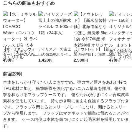
こちらの商品もおすすめ
【水・ミネラルウォー
アイリスフーズ 富士
【アウトレット】【新
ティッシュペー
ター】LOHACO Wate
山の強炭酸水 ラベル
米切替特価】北海道産
50組 ロハコ
r（ロハコウォータ
490
レス 500ml 1箱（24
1,420
ななつぼし 無洗米 5k
2,980
ルソフトパッ
470
円
円
円
円
ー）2L ラベルレス 1
本入）
g 1袋 令和7年産 米 木
シュ フィオナ
箱（5本入）（イチオ
徳神糧 オリジナル
ナル 1セット
商品説明
シ） オリジナル
個：5個入×2
オリジナル
本体をしっかり守りたい人におすすめ。弾力性と硬さをあわせ持つ
TPU素材に加え、衝撃吸収を強化するハニカム構造を採用。傷や衝
撃を和らげるフラップケースです。  傷や汚れが付きにくい合成皮革
素材を使用しています。  持ち歩き時に画面を保護するフラップ付き
です。フラップを閉じるとスリープモードになり、開けるとスリー
プから復帰します。  フラップはマグネットで簡単に留めることがで
きます。  ケース内側は本体を傷つけにくい起毛素材を採用していま
す。