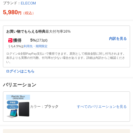
ブランド：
ELECOM
5,980
円
（税込）
お買い物でもらえる特典
最大付与率16%
内訳を見る
5
獲得
%
(273pt)
うち4.5%は
利用先・期間限定
ログイン&全額PayPay支払いで獲得できます。原則として税抜金額に対し付与されます。
表示よりも実際の付与数、付与率が少ない場合があります。詳細は内訳からご確認くださ
い。
ログインはこちら
バリエーション
カラー：
ブラック
すべてのバリエーションを見る