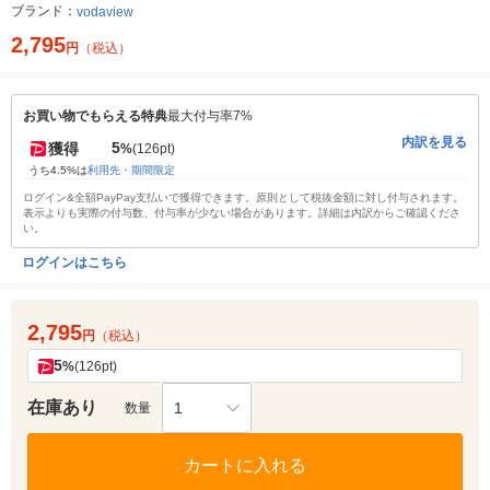
ブランド：
vodaview
2,795
円
（税込）
お買い物でもらえる特典
最大付与率7%
内訳を見る
5
獲得
%
(126pt)
うち4.5%は
利用先・期間限定
ログイン&全額PayPay支払いで獲得できます。原則として税抜金額に対し付与されます。
表示よりも実際の付与数、付与率が少ない場合があります。詳細は内訳からご確認くださ
い。
ログインはこちら
2,795
円
（税込）
5
%
(126pt)
在庫あり
1
数量
カートに入れる