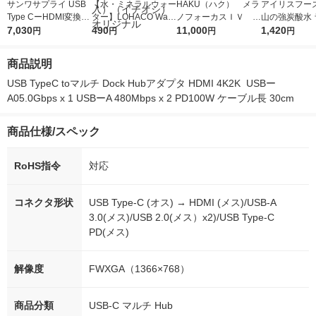
サンワサプライ USB
【水・ミネラルウォー
HAKU（ハク） メラ
アイリスフーズ
Type CーHDMI変換ア
ター】LOHACO Wate
ノフォーカスＩＶ 4
山の強炭酸水 
ダプタ(2ポート/4K対
7,030
r（ロハコウォータ
490
5ｇ 資生堂 おまけ
11,000
レス 500ml 1
1,420
円
円
円
円
応) AD-ALCMST2HD2
ー）2L ラベルレス 1
付き
本入）
1個
箱（5本入）（イチオ
商品説明
シ） オリジナル
USB TypeC toマルチ Dock Hubアダプタ HDMI 4K2K  USBー
A05.0Gbps x 1 USBーA 480Mbps x 2 PD100W ケーブル長 30cm
商品仕様/スペック
RoHS指令
対応
コネクタ形状
USB Type-C (オス) → HDMI (メス)/USB-A
3.0(メス)/USB 2.0(メス）x2)/USB Type-C
PD(メス)
解像度
FWXGA（1366×768）
商品分類
USB-C マルチ Hub