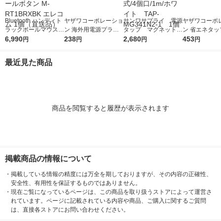
Bluetooth ハンディト
ヤザワコーポレーショ
サンワサプライ 電源
ヤザワコーポ
ラックボールマウス R
ン 海外用電源プラグC
タップ マグネット付
ン 省エネタッ
elacon メディアコン
6,990
タイプ KP3 1個
238
抜けどめタップ 3P
2,680
口 黒 Y02FU2
453
円
円
円
円
トロールボタン M-RT
式/4個口/1m/ホワイ
個
1BRXBK エレコム 1
ト TAP-MG341N2-1
最近見た商品
個（直送品）
1個
商品を閲覧すると履歴が表示されます
掲載商品の情報について
・
掲載している情報の精度には万全を期しておりますが、その内容の正確性、
安全性、有用性を保証するものではありません。
・
現在ご覧になっているページは、この商品を取り扱うストアによって運営さ
れています。ページに記載されている内容や商品、ご購入に関するご質問
は、直接各ストアにお問い合わせください。