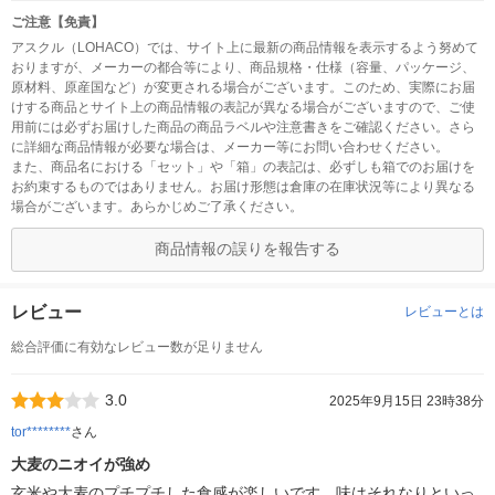
ご注意【免責】
アスクル（LOHACO）では、サイト上に最新の商品情報を表示するよう努めて
おりますが、メーカーの都合等により、商品規格・仕様（容量、パッケージ、
原材料、原産国など）が変更される場合がございます。このため、実際にお届
けする商品とサイト上の商品情報の表記が異なる場合がございますので、ご使
用前には必ずお届けした商品の商品ラベルや注意書きをご確認ください。さら
に詳細な商品情報が必要な場合は、メーカー等にお問い合わせください。
また、商品名における「セット」や「箱」の表記は、必ずしも箱でのお届けを
お約束するものではありません。お届け形態は倉庫の在庫状況等により異なる
場合がございます。あらかじめご了承ください。
商品情報の誤りを報告する
レビュー
レビューとは
総合評価に有効なレビュー数が足りません
3.0
2025年9月15日 23時38分
tor********
さん
大麦のニオイが強め
玄米や大麦のプチプチした食感が楽しいです。味はそれなりといっ