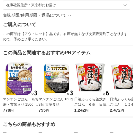
在庫確認住所：東京都にお届け
賞味期限/使用期限・返品について
ご購入について
この商品は【アウトレット】品です。在庫が無くなり次第販売終了となります
ので、予めご了承ください。
この商品と関連するおすすめPRアイテム
マンナンごはん もち
マンナンごはん 160g
日清ふっくら釜炊き
日清ふっく
麦・玄米入り 150g 3
3個 大塚食品
ごはん ６個 日清食
ごはん １２
個 大塚食品
778
755
品
1,242
食品
2,472
円
円
円
円
こちらの商品もおすすめ