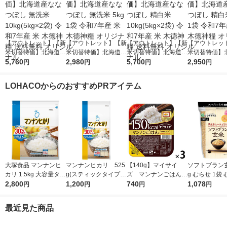
【アウトレット】【新
【アウトレット】【新
【アウトレット】【新
【アウトレッ
米切替特価】北海道産
米切替特価】北海道産
米切替特価】北海道産
米切替特価】
ななつぼし 無洗米 10
5,760
ななつぼし 無洗米 5k
2,980
ななつぼし 精白米 10
5,700
ななつぼし 精白
2,950
円
円
円
円
kg(5kg×2袋) 令和7年
g 1袋 令和7年産 米 木
kg(5kg×2袋) 令和7年
g 1袋 令和7年
産 米 木徳神糧 送料無
徳神糧 オリジナル
産 米 木徳神糧 送料無
徳神糧 オリジ
LOHACOからのおすすめPRアイテム
料 オリジナル
料 オリジナル
大塚食品 マンナンヒ
マンナンヒカリ 525
【140g】マイサイ
ソフトブラン玄
カリ 1.5kg 大容量タイ
g(スティックタイプ)
ズ マンナンごはん
g むらせ 1袋
プ (通販用)
2,800
1パック（75g×7本
1,200
富山県産コシヒカリ
740
イス 水洗いな
1,078
円
円
円
円
入） 大塚食品
小盛り 150kcal 3
なしOK
食 大塚食品 パック
最近見た商品
ご飯