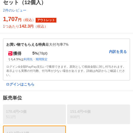
セット（12個入）
2件のレビュー
1,707
円
（税込）
アウトレット
142.3
1つあたり
円
（税込）
お買い物でもらえる特典
最大付与率7%
内訳を見る
5
獲得
%
(78pt)
うち4.5%は
利用先・期間限定
ログイン&全額PayPay支払いで獲得できます。原則として税抜金額に対し付与されます。
表示よりも実際の付与数、付与率が少ない場合があります。詳細は内訳からご確認くださ
い。
ログインはこちら
販売単位
170.4円×3個
151.4円×6個
511円
908円