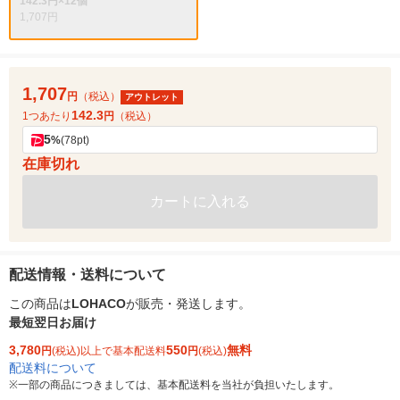
142.3円×12個
1,707円
1,707
円
（税込）
アウトレット
142.3
1つあたり
円
（税込）
5
%
(78pt)
在庫切れ
カートに入れる
配送情報・送料について
この商品は
LOHACO
が販売・発送します。
最短翌日お届け
3,780
550
無料
円
(税込)以上で基本配送料
円
(税込)
配送料について
※
一部の商品につきましては、基本配送料を当社が負担いたします。