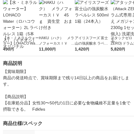
【水・ミネラルウォー
HAKU（ハク） メラ
アイリスフーズ 富士
アタックゼロ（A
ター】LOHACO Wate
ノフォーカスＩＶ 4
山の強炭酸水 ラベル
ZERO) ドラ
r（ロハコウォータ
490
5ｇ 資生堂 おまけ
11,000
レス 500ml 1箱（24
1,420
詰め替え メガ
5,820
円
円
円
円
ー）2L ラベルレス 1
付き
本入）
ボ 2300g 1
箱（5本入）（イチオ
個入) 洗濯洗剤
商品説明
シ） オリジナル
【賞味期限】

商品の発送時点で、賞味期限まで残り14日以上の商品をお届けしま
す。

【商品説明】

【在庫処分品】女性30〜50代の1日に必要な食物繊維不足量を1食で
摂取できる。　Fdkfes
商品仕様/スペック