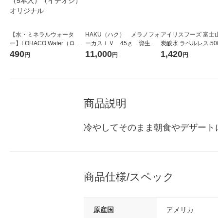
【水・ミネラルウォータ
HAKU（ハク） メラノフォ
アイリスフーズ 富士
ー】LOHACO Water（ロハ
ーカスＩＶ 45ｇ 資生
炭酸水 ラベルレス 500
コウォーター）2L ラベルレ
堂 おまけ付き
箱（24本入）
490
11,000
1,420
円
円
円
ス 1箱（5本入）（イチオ
シ） オリジナル
商品説明
冷やしてそのまま朝食やデザート
商品仕様/スペック
原産国
アメリカ