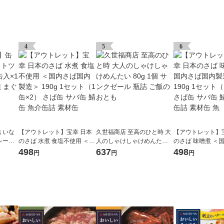
4
5
6
 いな
【アウトレット】宝幸 日本
久世福商店 至高のひと時 大
【アウトレット】
レーク
のさば 水煮 食塩不使用 ＜国
人のしゃけしゃけめんたい 8
のさば 味噌煮 ＜
ツナ缶
内さば国内製造＞ 190g 1セ
0g 1個 サンクゼール 瓶詰 ご
内製造＞ 190g 1
498
637
498
円
円
円
ット（1缶×2） さば缶 サバ
飯のおとも
缶×2） さば缶 サ
缶 鯖缶 魚介缶詰 素材缶
魚介缶詰 素材缶 