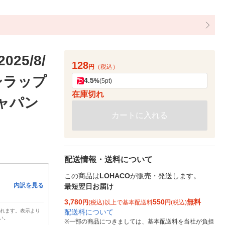
5/8/
128
円
（税込）
シラップ
4.5
%
(5pt)
在庫切れ
ジャパン
カートに入れる
配送情報・送料について
この商品は
LOHACO
が販売・発送します。
内訳を見る
最短翌日お届け
3,780
550
無料
円
(税込)以上で基本配送料
円
(税込)
配送料について
されます。表示より
い。
※
一部の商品につきましては、基本配送料を当社が負担