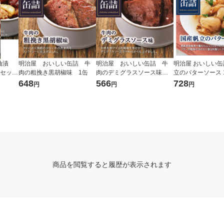
油漬
明治屋 おいしい缶詰 牛
明治屋 おいしい缶詰 牛
明治屋 おいしい缶
1セット
肉の粗挽き黒胡椒味 1缶
肉のデミグラスソース味 1
立のバターソース 
缶
648
566
728
円
円
円
商品を閲覧すると履歴が表示されます