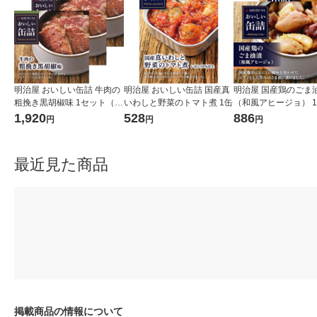
明治屋 おいしい缶詰 牛肉の
明治屋 おいしい缶詰 国産真
明治屋 国産鶏のごま
粗挽き黒胡椒味 1セット（3
いわしと野菜のトマト煮 1缶
（和風アヒージョ） 
缶）
（2缶）
1,920
528
886
円
円
円
最近見た商品
掲載商品の情報について