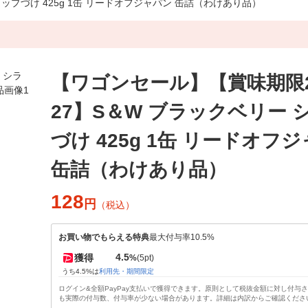
ラップづけ 425g 1缶 リードオフジャパン 缶詰（わけあり品）
【ワゴンセール】【賞味期限202
27】S＆W ブラックベリー 
づけ 425g 1缶 リードオフ
缶詰（わけあり品）
128
円
（税込）
お買い物でもらえる特典
最大付与率10.5%
4.5
獲得
%
(5pt)
うち4.5%は
利用先・期間限定
ログイン&全額PayPay支払いで獲得できます。原則として税抜金額に対し付与
も実際の付与数、付与率が少ない場合があります。詳細は内訳からご確認くださ