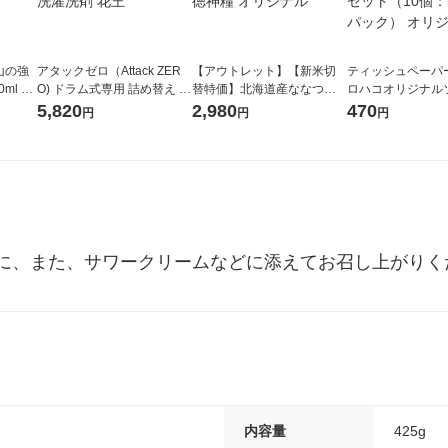
山の強
アタックゼロ（Attack ZER
【アウトレット】【新米切
ティッシュペーパー
ml 1
O) ドラム式専用 詰め替え メ
替特価】北海道産ななつぼ
ロハコオリジナル
ガジャンボ 2300g 1セット
し 無洗米 5kg 1袋 令和7年産
ックティッシュ フ
5,820
2,980
470
円
円
円
（2個入) 洗濯洗剤 花王
米 木徳神糧 オリジナル
リジナル 1セット
5個入×2パック）
ル
に、また、サワークリームなどに添えてお召し上がりく
内容量
425g