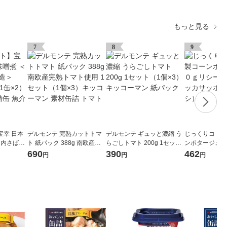
もっと見る
7
8
9
宝幸 日本
デルモンテ 完熟カットトマ
デルモンテ ギュッと濃縮 う
じっくりコトコ
国内さば国
ト 紙パック 388g 南欧産完
らごしトマト 200g 1セット
ンポタージュ１
セット（1
熟トマト使用 1セット（1個
（1個×3）キッコーマン 紙
ール缶 3缶 ポ
690
390
462
円
円
円
バ缶 鯖缶
×3）キッコーマン 素材缶詰
パック
（イチオシ）
魚
トマト