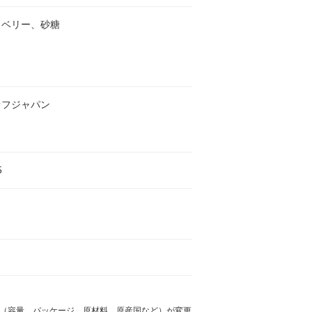
クベリー、砂糖
オフジャパン
5
様（容量、パッケージ、原材料、原産国など）が変更