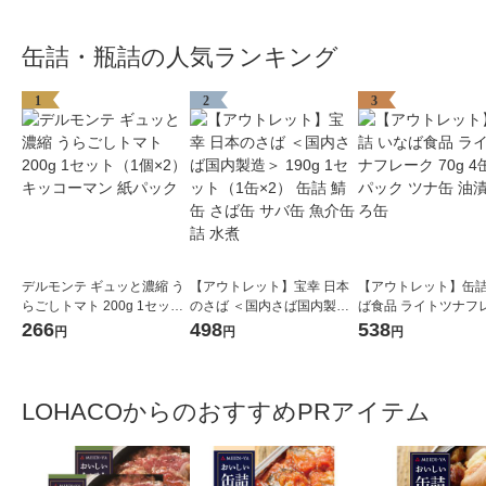
缶詰・瓶詰の人気ランキング
1
2
3
デルモンテ ギュッと濃縮 う
【アウトレット】宝幸 日本
【アウトレット】缶詰
らごしトマト 200g 1セット
のさば ＜国内さば国内製造
ば食品 ライトツナフ
（1個×2）キッコーマン 紙
＞ 190g 1セット（1缶×2）
70g 4缶入×1パック 
266
498
538
円
円
円
パック
缶詰 鯖缶 さば缶 サバ缶 魚
油漬 まぐろ缶
介缶詰 水煮
LOHACOからのおすすめPRアイテム