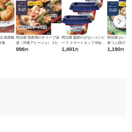
詰 国産帆
明治屋 国産鶏のオリーブ油
明治屋 脂肪の少ないコンビ
明治屋 おいし
1個
漬（洋風アヒージョ） 1セッ
ーフ スマートカップ 80g 1
産つぶ貝のアヒ
ト（2缶）
セット（3個）
ト（2個）
996
1,491
1,190
円
円
円