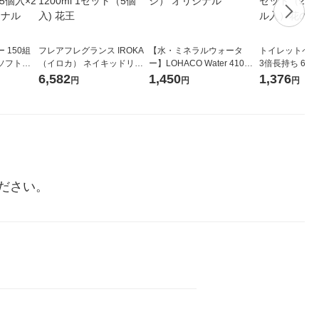
 150組
フレアフレグランス IROKA
【水・ミネラルウォータ
トイレットペー
ソフトパ
（イロカ） ネイキッドリリ
ー】LOHACO Water 410ml
3倍長持ち 6ロール 75
ィオナ オ
ーの香り 柔軟剤 詰め替え 超
1箱（20本入）ラベルレス
紙配合 スコッ
6,582
1,450
1,376
円
円
円
（10個：
特大 1200ml 1セット（5個
（イチオシ） オリジナル
パック 1セット
 オリジナ
入) 花王
ロール入）花の
ださい。