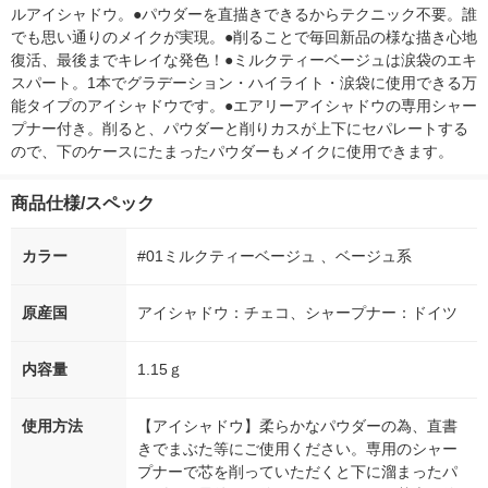
ルアイシャドウ。●パウダーを直描きできるからテクニック不要。誰
でも思い通りのメイクが実現。●削ることで毎回新品の様な描き心地
復活、最後までキレイな発色！●ミルクティーベージュは涙袋のエキ
スパート。1本でグラデーション・ハイライト・涙袋に使用できる万
能タイプのアイシャドウです。●エアリーアイシャドウの専用シャー
プナー付き。削ると、パウダーと削りカスが上下にセパレートする
ので、下のケースにたまったパウダーもメイクに使用できます。
商品仕様/スペック
カラー
#01ミルクティーベージュ 、ベージュ系
原産国
アイシャドウ：チェコ、シャープナー：ドイツ
内容量
1.15ｇ
使用方法
【アイシャドウ】柔らかなパウダーの為、直書
きでまぶた等にご使用ください。専用のシャー
プナーで芯を削っていただくと下に溜まったパ