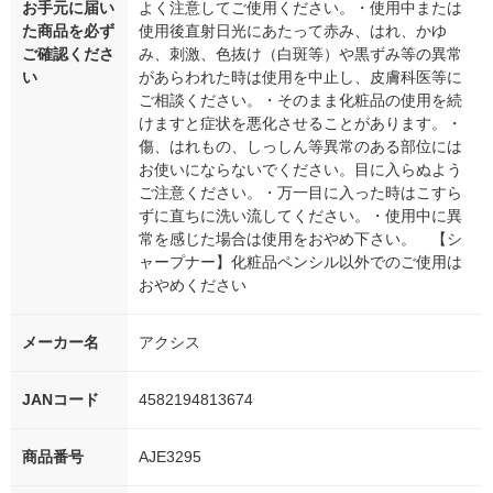
お手元に届い
よく注意してご使用ください。・使用中または
た商品を必ず
使用後直射日光にあたって赤み、はれ、かゆ
ご確認くださ
み、刺激、色抜け（白斑等）や黒ずみ等の異常
い
があらわれた時は使用を中止し、皮膚科医等に
ご相談ください。・そのまま化粧品の使用を続
けますと症状を悪化させることがあります。・
傷、はれもの、しっしん等異常のある部位には
お使いにならないでください。目に入らぬよう
ご注意ください。・万一目に入った時はこすら
ずに直ちに洗い流してください。・使用中に異
常を感じた場合は使用をおやめ下さい。 【シ
ャープナー】化粧品ペンシル以外でのご使用は
おやめください
メーカー名
アクシス
JANコード
4582194813674
商品番号
AJE3295