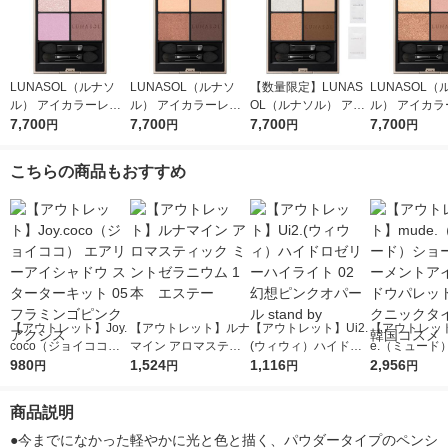
LUNASOL（ルナソ
LUNASOL（ルナソ
【数量限定】LUNAS
LUNASOL（
ル） アイカラーレー
ル） アイカラーレー
OL（ルナソル） アイ
ル） アイカラーレー
ションＮ 20
7,700
ションＮ 17
7,700
カラーレーションN 1
7,700
ションＮ 18
7,700
円
円
円
円
5 おまけつきセット
こちらの商品もおすすめ
【アウトレット】Joy.
【アウトレット】ルナ
【アウトレット】Ui2.
【アウトレット
coco（ジョイココ）
マイン アロマスティ
(ウィウィ）ハイドロ
e.（ミュード
エアリーアイシャドウ
980
ック ミントゼラニウ
1,524
ゼリーハイライト 02
1,116
ルモーメント
2,956
円
円
円
円
スターターキット 05
ム 1本 エステー
幻想ピンクオパール st
ドウパレット 
フラミンゴピンク ア
and by
ニックタイム
商品説明
クシス
スメ
●今までになかった軽やかに光と色と描く、パウダータイプのペンシ