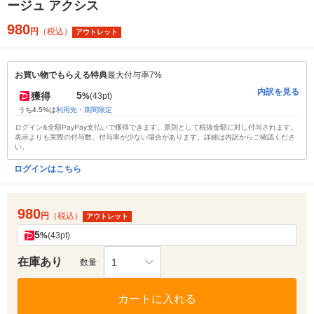
ージュ アクシス
980
円
（税込）
アウトレット
お買い物でもらえる特典
最大付与率7%
内訳を見る
5
獲得
%
(43pt)
うち4.5%は
利用先・期間限定
ログイン&全額PayPay支払いで獲得できます。原則として税抜金額に対し付与されます。
表示よりも実際の付与数、付与率が少ない場合があります。詳細は内訳からご確認くださ
い。
ログインはこちら
980
円
（税込）
アウトレット
5
%
(43pt)
在庫あり
1
数量
カートに入れる