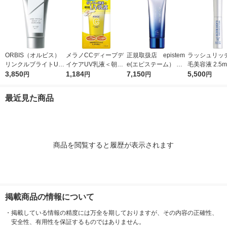
ORBIS（オルビス）
メラノCCディープデ
正規取扱店 epistem
ラッシュリッチ
リンクルブライトUV
イケアUV乳液＜朝用
e(エピステーム） ホ
毛美容液 2.5m
プロテクター N 50g
3,850
日焼け止め乳液＞50g
1,184
ワイトUVレーザー SP
7,150
ロート製薬
5,500
円
円
円
円
（医薬部外品）
SPF50+・PA++++ロ
F50+／PA++++ 40g
ート製薬
日焼け止め
最近見た商品
商品を閲覧すると履歴が表示されます
掲載商品の情報について
・
掲載している情報の精度には万全を期しておりますが、その内容の正確性、
安全性、有用性を保証するものではありません。