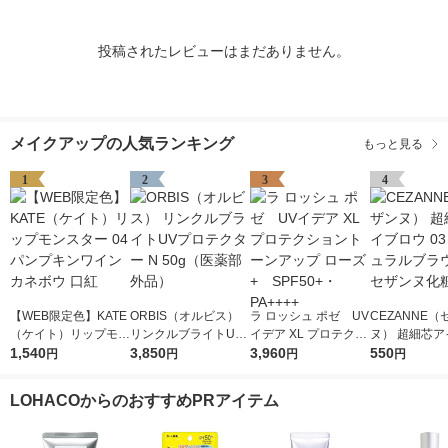
投稿されたレビューはまだありません。
メイクアップの人気ランキング
もっと見る
1
2
3
4
【WEB限定色】KATE
ORBIS（オルビス）
ラ ロッシュ ポゼ UV
CEZANNE（
（ケイト）リップモン
リンクルブライトUV
イデア XL プロテクシ
ヌ） 超細芯ア
スター 04 パンプキン
1,540
プロテクター N 50g
3,850
ョントーンアップ ロ
3,960
ウ 03（ナチ
550
円
円
円
円
ワイン カネボウ 口紅
（医薬部外品）
ーズ+ SPF50+・PA
ラウン） セザ
++++
粧品
LOHACOからのおすすめPRアイテム