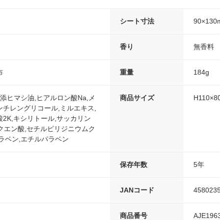
シート寸法
90×130
香り
無香料
布
重量
184g
40水添ヒマシ油,ヒアルロン酸Na,メ
商品サイズ
H110×8
ペンチレングリコール,ミルエキス,
2K,キシリトール,サッカリン
a,クエン酸,セチルピリジニウムク
ラベン,エチルパラベン
保存年数
5年
JANコード
458023
商品番号
AJE196