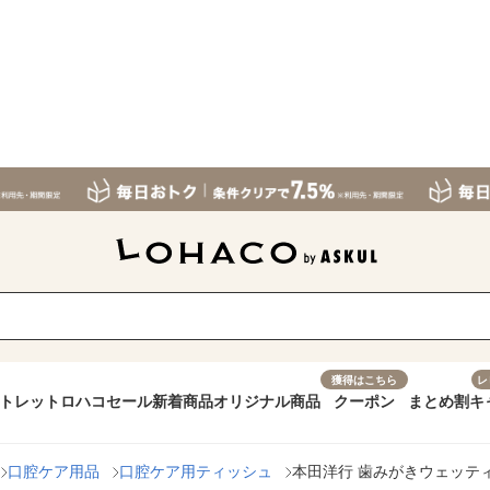
獲得はこちら
レ
トレット
ロハコセール
新着商品
オリジナル商品
クーポン
まとめ割
キ
口腔ケア用品
口腔ケア用ティッシュ
本田洋行 歯みがきウェッティ