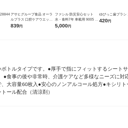
8844
アサヒグループ食品 オーラ
ファシル 防災安心セット
ゆびっこ歯ブラシ
ルプラス 口腔ケアウエッテ
水・食料7年 車載用 9005 1
420
円
ィー スッキリタイプ 本体
セット
839
5,000
円
円
（100枚入）
ボトルタイプです。●厚手で指にフィットするシートサイ
。●食事の後や非常時、介護ケアなど多様なニーズに対
、大容量60枚入●安心のノンアルコール処方●キシリ
ントール配合（清涼剤）