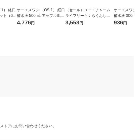
1） 経口
オーエスワン （OS-1） 経口
（セール）ユニ・チャーム
オーエスワン （
セット（6
補水液 500mL アップル風味
ライフリーらくらくおしり
補水液 300m
1セット（24本） 大塚製薬
ふきトイレに流せる 1箱
1セット（6本
4,776
3,553
936
円
円
円
工場
（72枚入×12個） 49031110
場
41190
ストアにお問い合わせください。