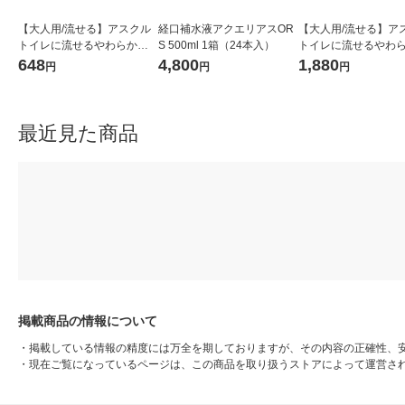
【大人用/流せる】アスクル
経口補水液アクエリアスOR
【大人用/流せる】ア
トイレに流せるやわらかお
S 500ml 1箱（24本入）
トイレに流せるやわ
しりふき 930143 1セット
しりふき 930143 1
648
4,800
1,880
円
円
円
（70枚入×3パック）（イチ
（70枚入×9パック）
オシ） オリジナル
オシ） オリジナル
最近見た商品
掲載商品の情報について
・
掲載している情報の精度には万全を期しておりますが、その内容の正確性、
・
現在ご覧になっているページは、この商品を取り扱うストアによって運営さ