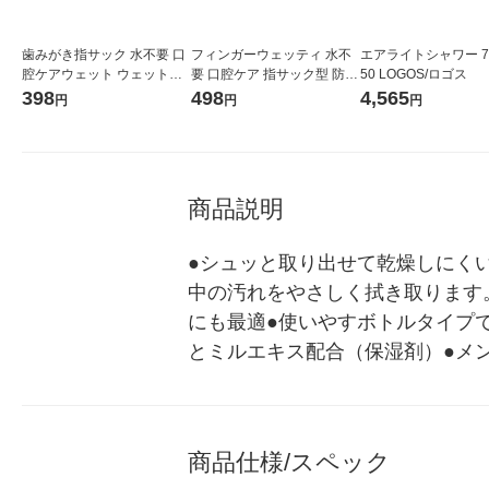
歯みがき指サック 水不要 口
フィンガーウェッティ 水不
エアライトシャワー 72
腔ケアウェット ウェットシ
要 口腔ケア 指サック型 防災
50 LOGOS/ロゴス
ート 個包装 指サック型 防災
介護 1袋（60枚入） 本田洋
398
498
4,565
円
円
円
介護 1個（8包入） 本田洋行
行
商品説明
●シュッと取り出せて乾燥しにくい
中の汚れをやさしく拭き取ります
にも最適●使いやすボトルタイプで
とミルエキス配合（保湿剤）●メ
商品仕様/スペック