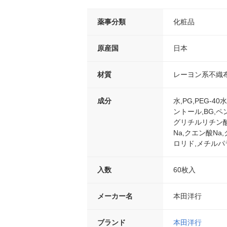
薬事分類
化粧品
原産国
日本
材質
レーヨン系不織
成分
水,PG,PEG-
ントール,BG,
グリチルリチン酸
Na,クエン酸N
ロリド,メチルパ
入数
60枚入
メーカー名
本田洋行
ブランド
本田洋行