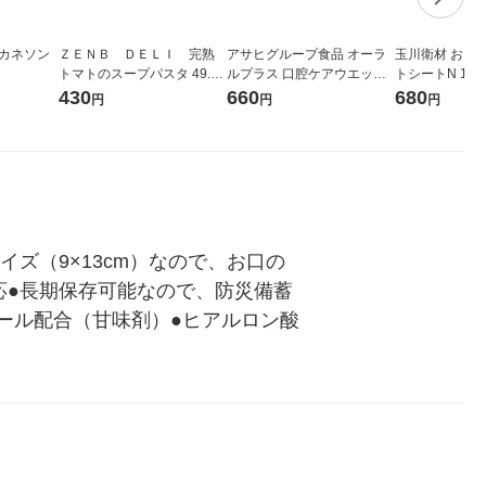
 カネソン
ＺＥＮＢ ＤＥＬＩ 完熟
アサヒグループ食品 オーラ
玉川衛材 お口
トマトのスープパスタ 49.7g
ルプラス 口腔ケアウエッテ
トシートN 1パ
1個 ZENB JAPAN 糖質オフ
ィー マイルドタイプ 詰替用
入）口腔ケアシ
430
660
680
円
円
円
グルテンフリー
（100枚入）
ズ（9×13cm）なので、お口の
応●長期保存可能なので、防災備蓄
トール配合（甘味剤）●ヒアルロン酸