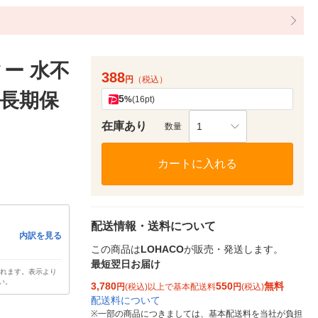
ー 水不
388
円
（税込）
 長期保
5
%
(16pt)
在庫あり
1
数量
カートに入れる
配送情報・送料について
内訳を見る
この商品は
LOHACO
が販売・発送します。
最短翌日お届け
されます。表示より
い。
3,780
550
無料
円
(税込)以上で基本配送料
円
(税込)
配送料について
※
一部の商品につきましては、基本配送料を当社が負担