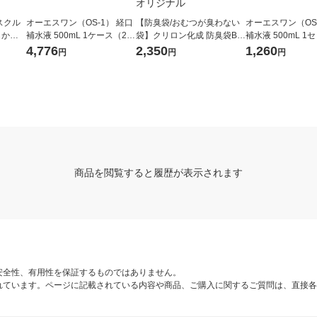
スクル
オーエスワン（OS-1） 経口
【防臭袋/おむつが臭わない
オーエスワン（OS-
らかお
補水液 500mL 1ケース（24
袋】クリロン化成 防臭袋BO
補水液 500mL 1
セット
本） 大塚製薬工場
S 介護用L 1箱（140枚入）
本） 大塚製薬工場
4,776
2,350
1,260
円
円
円
（イチ
増量品 大人用おむつ ・ う
んち処理袋 平袋 オリジナ
ル オリジナル
商品を閲覧すると履歴が表示されます
安全性、有用性を保証するものではありません。
れています。ページに記載されている内容や商品、ご購入に関するご質問は、直接各