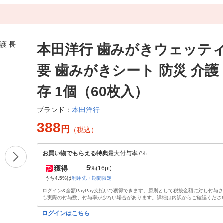
本田洋行 歯みがきウェッティ
要 歯みがきシート 防災 介護
存 1個（60枚入）
本田洋行
ブランド：
388
円
（税込）
お買い物でもらえる特典
最大付与率7%
5
獲得
%
(16pt)
うち4.5%は
利用先・期間限定
ログイン&全額PayPay支払いで獲得できます。原則として税抜金額に対し付与
も実際の付与数、付与率が少ない場合があります。詳細は内訳からご確認くださ
ログインはこちら