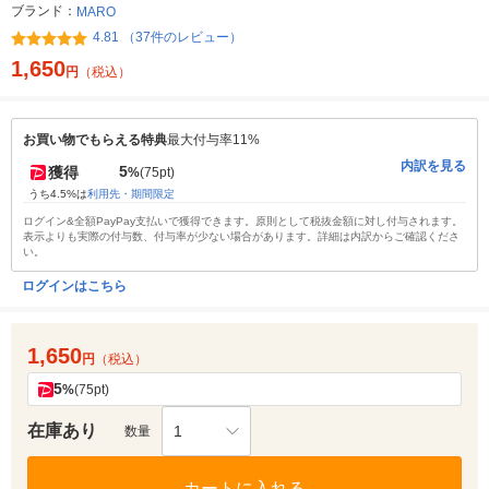
ブランド：
MARO
4.81 （37件のレビュー）
1,650
円
（税込）
お買い物でもらえる特典
最大付与率11%
内訳を見る
5
獲得
%
(75pt)
うち4.5%は
利用先・期間限定
ログイン&全額PayPay支払いで獲得できます。原則として税抜金額に対し付与されます。
表示よりも実際の付与数、付与率が少ない場合があります。詳細は内訳からご確認くださ
い。
ログインはこちら
1,650
円
（税込）
5
%
(75pt)
在庫あり
1
数量
カートに入れる