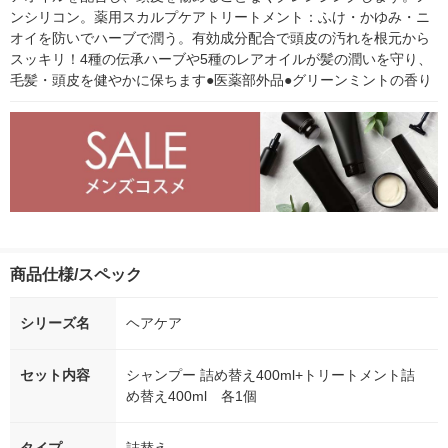
ンシリコン。薬用スカルプケアトリートメント：ふけ・かゆみ・ニ
オイを防いでハーブで潤う。有効成分配合で頭皮の汚れを根元から
スッキリ！4種の伝承ハーブや5種のレアオイルが髪の潤いを守り、
毛髪・頭皮を健やかに保ちます●医薬部外品●グリーンミントの香り
商品仕様/スペック
シリーズ名
ヘアケア
セット内容
シャンプー 詰め替え400ml+トリートメント詰
め替え400ml 各1個