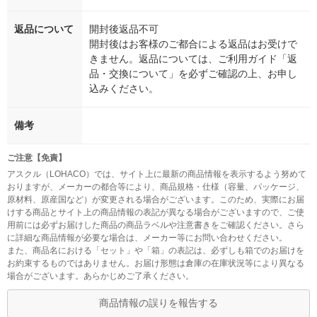
返品について
開封後返品不可
開封後はお客様のご都合による返品はお受けで
きません。返品については、ご利用ガイド「返
品・交換について」を必ずご確認の上、お申し
込みください。
備考
ご注意【免責】
アスクル（LOHACO）では、サイト上に最新の商品情報を表示するよう努めて
おりますが、メーカーの都合等により、商品規格・仕様（容量、パッケージ、
原材料、原産国など）が変更される場合がございます。このため、実際にお届
けする商品とサイト上の商品情報の表記が異なる場合がございますので、ご使
用前には必ずお届けした商品の商品ラベルや注意書きをご確認ください。さら
に詳細な商品情報が必要な場合は、メーカー等にお問い合わせください。
また、商品名における「セット」や「箱」の表記は、必ずしも箱でのお届けを
お約束するものではありません。お届け形態は倉庫の在庫状況等により異なる
場合がございます。あらかじめご了承ください。
商品情報の誤りを報告する