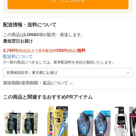
配送情報・送料について
この商品は
LOHACO
が販売・発送します。
最短翌日お届け
3,780
550
無料
円
(税込)以上で基本配送料
円
(税込)
配送料について
※
一部の商品につきましては、基本配送料を当社が負担いたします。
在庫確認住所：東京都にお届け
賞味期限/使用期限・返品について
この商品と関連するおすすめPRアイテム