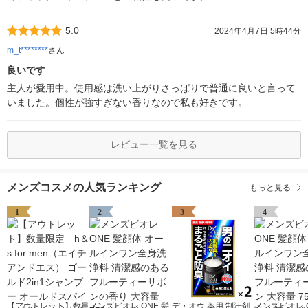
5.0
2024年4月7日 5時44分
m_t********
さん
良いです
主人が愛用中。使用感は洗い上がりさっぱりで普通に良いと言って
いました。個性が強すぎない香りなので私も好きです。
レビュー一覧を見る
メンズコスメの人気ランキング
もっと見る
1
2
3
4
【アウトレット】数量
メンズビオレ ONE 髪
デ・オウ 薬用 制汗剤
メンズビオレ O