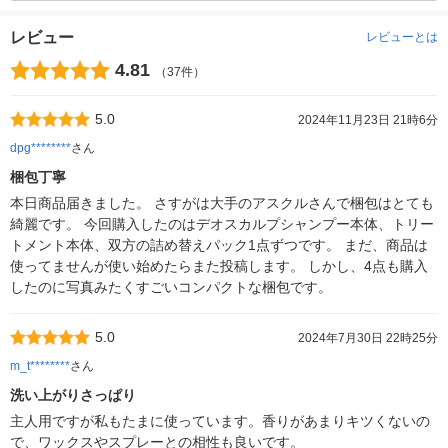
レビュー
レビューとは
4.81
（37件）
5.0
2024年11月23日 21時6分
dpg********
さん
梱包丁寧
本日商品届きました。 さすがは大手のアスクルさんで梱包はとても
綺麗です。 今回購入したのはデオスカルプシャンプー本体、トリー
トメント本体、双方の詰め替えパック1点ずつです。 まだ、商品は
使ってませんが使い始めたらまた投稿します。 しかし、4点も購入
したのに写真みたくすごいコンパクトな梱包です。
5.0
2024年7月30日 22時25分
m_t********
さん
洗い上がりさっぱり
主人用ですが私もたまに使っています。香りがあまりキツくないの
で、ワックスやスプレーとの相性も良いです。