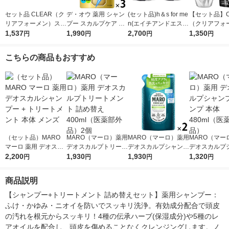
セット品 CLEAR（ク
デ・オウ 薬用 シャン
(セット品)h＆s for me
【セット品】C
リアフォーメン）スカ
プー スカルプケア 加
n(エイチアンドエス)
（クリアフォ
ルプ シャンプー＆コ
1,537
齢臭 詰め替え 320ml
1,990
シャンプー＆コンディ
2,700
リンスインシ
1,350
円
円
円
円
ンディショナー トー
3個 ロート製薬
ショナー ボリューム
ポンプ 本体 35
タルケア 特大 詰め替
アップ 詰め替え 超特
め替え 280g
こちらの商品もおすすめ
え 各560g ユニリーバ
大 900ml メンズ
バ
（セット品）MARO
MARO（マーロ）薬用
MARO（マーロ）薬用
MARO（マー
マーロ 薬用 デオスカ
デオスカルプトリート
デオスカルプシャンプ
デオスカルプ
ルシャンプー + トリ
2,200
メント 詰め替え 400
1,930
ー 詰め替え 400ml
1,930
ー ポンプ 本体 
1,320
円
円
円
円
ートメント 本体 メン
ml（医薬部外品）2個
（医薬部外品）2個
（医薬部外品
ズ
商品説明
【シャンプー+トリートメント 詰め替えセット】薬用シャンプー：
ふけ・かゆみ・ニオイを防いでスッキリ洗浄。有効成分配合で頭皮
の汚れを根元からスッキリ！4種の伝承ハーブ(保湿成分)や5種のレ
アオイルを配合し、頭皮を傷めることなくクレンジングします。ノ