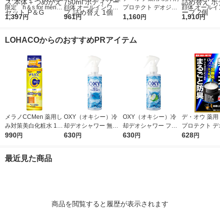
限定 h＆s for men
顔体 オールインワン
プロテクト デオジャ
顔体 オールイ
（エイチアンドエス）
1,397
全身洗浄料 清潔感の
961
ム 全身用 男性用 加齢
1,160
全身洗浄料 清
1,910
円
円
円
円
ゴールド2in1シャンプ
あるフルーティーサボ
臭 50g 2個 ロート製
あるフルーテ
ー オールドスパイス
ンの香り 大容量 750
薬
ン 大容量 750
LOHACOからのおすすめPRアイテム
本体＋つめかえセット
ml ボディソープ 詰め
替え ボディソ
P＆G
替え 1個
個
メラノCCMen 薬用し
OXY（オキシー）冷
OXY（オキシー）冷
デ・オウ 薬用
み対策美白化粧水 170
却デオシャワー 無香
却デオシャワー フレ
プロテクト デ
ml ロート製薬
990
料 200ml 1個 ロート
630
ッシュアップルの香り
630
ム 全身用 男性
628
円
円
円
円
製薬
200ml 1個 ロート製薬
臭 50g ロー
最近見た商品
商品を閲覧すると履歴が表示されます