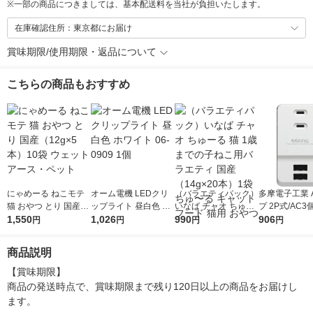
※
一部の商品につきましては、基本配送料を当社が負担いたします。
在庫確認住所：東京都にお届け
賞味期限/使用期限・返品について
こちらの商品もおすすめ
にゃめーる ねこモテ
オーム電機 LEDクリ
（バラエティパック）
多摩電子工業 
猫 おやつ とり 国産
ップライト 昼白色 ホ
いなば チャオ ちゅー
プ 2P式/AC3
（12g×5本）10袋 ウ
1,550
ワイト 06-0909 1個
1,026
る 猫 1歳までの子ね
990
B×2ポート ホ
906
円
円
円
円
ェット アース・ペッ
こ用バラエティ 国産
SK05UW 1個
ト
（14g×20本）1袋 ち
商品説明
ゅ〜る キャットフー
ド 猫用 おやつ
【賞味期限】

商品の発送時点で、賞味期限まで残り120日以上の商品をお届けし
ます。
