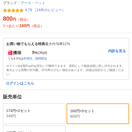
ブランド：
アース・ペット
4.79 （24件のレビュー）
800
円
（税込）
160
1つあたり
円
（税込）
お買い物でもらえる特典
最大付与率11%
内訳を見る
5
獲得
%
(36pt)
うち4.5%は
利用先・期間限定
ログイン&全額PayPay支払いで獲得できます。原則として税抜金額に対し付与されます。
表示よりも実際の付与数、付与率が少ない場合があります。詳細は内訳からご確認くださ
い。
ログインはこちら
販売単位
174円×2セット
160円×5セット
348円
800円