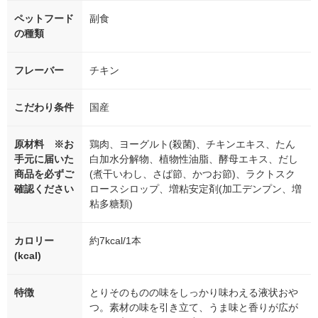
ペットフード
副食
の種類
フレーバー
チキン
こだわり条件
国産
原材料 ※お
鶏肉、ヨーグルト(殺菌)、チキンエキス、たん
手元に届いた
白加水分解物、植物性油脂、酵母エキス、だし
商品を必ずご
(煮干いわし、さば節、かつお節)、ラクトスク
確認ください
ロースシロップ、増粘安定剤(加工デンプン、増
粘多糖類)
カロリー
約7kcal/1本
(kcal)
特徴
とりそのものの味をしっかり味わえる液状おや
つ。素材の味を引き立て、うま味と香りが広が