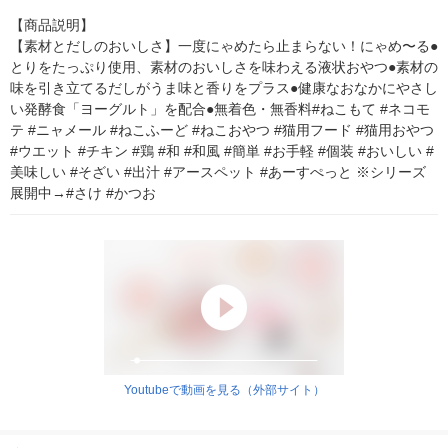
【商品説明】

【素材とだしのおいしさ】一度にゃめたら止まらない！にゃめ〜る●
とりをたっぷり使用、素材のおいしさを味わえる液状おやつ●素材の
味を引き立てるだしがうま味と香りをプラス●健康なおなかにやさし
い発酵食「ヨーグルト」を配合●無着色・無香料#ねこもて #ネコモ
テ #ニャメール #ねこふーど #ねこおやつ #猫用フード #猫用おやつ 
#ウエット #チキン #鶏 #和 #和風 #簡単 #お手軽 #個装 #おいしい #
美味しい #そざい #出汁 #アースペット #あーすぺっと ※シリーズ
展開中→#さけ #かつお
Youtubeで動画を見る（外部サイト）