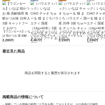
【ワゴンセール】いな
（バラエティパック）
（バラエティパック）
（バラエティ
ば 焼かつお 猫 高齢猫
いなば CIAO チャオ
いなば チャオ ちゅー
いなば CIAO
用 海鮮かつお味 10本
2,280
ちゅーる 猫 まぐろバ
4,467
る 猫 まぐろ バラエテ
2,330
ちゅーる 猫 
1,536
円
円
円
円
入 3袋 キャットフー
ラエティ 国産（14g×
ィ 国産 20本 3袋 ち
ラエティ 国産（
ド おやつ
40本）3袋 ちゅ〜る
ゅ〜る チュール キャ
40本）1袋 
最近見た商品
チュール キャットフ
ットフード おすすめ
チュール キャ
ード おやつ
おやつ
ード おやつ
商品を閲覧すると履歴が表示されます
掲載商品の情報について
・
掲載している情報の精度には万全を期しておりますが、その内容の正確性、