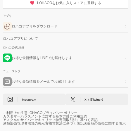
LOHACOをお気に入りストアに登録する
アプリ
ロハコアプリをダウンロード
ロハコアプリについて
ロハコ公式LINE
お得な最新情報をLINEでお届けします
ニュースレター
お得な最新情報をメールでお届けします
Instagram
X（旧Twitter）
ご利用上の注意
LOHACOプライバシーポリシー
カスタマーハラスメントに対する基本方針
ご利用規約
アスクルのサイバーセキュリティ
特定商取引法に基づく表記
酒類販売管理者標識の掲示
古物営業法に基づく表記
医薬品の販売に関する表示