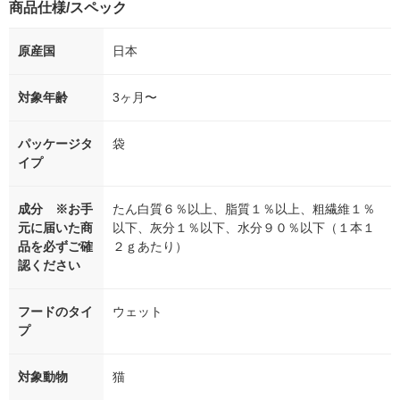
商品仕様/スペック
原産国
日本
対象年齢
3ヶ月〜
パッケージタ
袋
イプ
成分 ※お手
たん白質６％以上、脂質１％以上、粗繊維１％
元に届いた商
以下、灰分１％以下、水分９０％以下（１本１
品を必ずご確
２ｇあたり）
認ください
フードのタイ
ウェット
プ
対象動物
猫