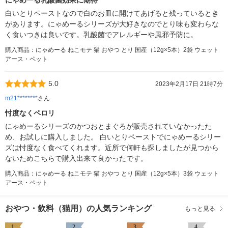
にゃめーる乳酸菌効果に期待
白いとりペーストなので白のお皿に開けてあげると残っているとき
があります。にゃめーるシリーズが大好きなのでとり味も変わらな
く食いつきは良いです。乳酸菌でアレルギーや風邪予防に。
購入商品：にゃめーる ねこモテ 猫 おやつ とり 国産（12g×5本）2袋 ウェット
アース・ペット
5.0
2023年2月17日 21時7分
m21********
さん
忖度なくペロリ
にゃめーるシリーズのかつおとまぐろが販売されていなかったた
め、お試しに購入しました。 白いとりペーストでにゃめーるシリー
ズは忖度なく食べてくれます。近所で何軒も探しましたが見つから
ないためこちらで購入出来て良かったです。
購入商品：にゃめーる ねこモテ 猫 おやつ とり 国産（12g×5本）3袋 ウェット
アース・ペット
おやつ・飲料（猫用）の人気ランキング
もっと見る
1
2
3
4