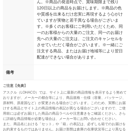
ん。※商品の発送時点で、賞味期限まで残り
120日以上の商品をお届けします。※商品の色
や質感を出来るだけ忠実に再現するよう心がけ
ていますが実物と若干異なる場合がございま
す。※多くのお客様にご利用いただくため、同
一のお客様からの大量のご注文、同一のお届け
先への大量のご注文は、ご注文のキャンセルを
させていただく場合がございます。※一緒にご
注文する商品、またはお届け地域等により翌日
配達ができない場合があります。
備考
ご注意【免責】
アスクル（LOHACO）では、サイト上に最新の商品情報を表示するよう努めて
おりますが、メーカーの都合等により、商品規格・仕様（容量、パッケージ、
原材料、原産国など）が変更される場合がございます。このため、実際にお届
けする商品とサイト上の商品情報の表記が異なる場合がございますので、ご使
用前には必ずお届けした商品の商品ラベルや注意書きをご確認ください。さら
に詳細な商品情報が必要な場合は、メーカー等にお問い合わせください。
また、商品名における「セット」や「箱」の表記は、必ずしも箱でのお届けを
お約束するものではありません。お届け形態は倉庫の在庫状況等により異なる