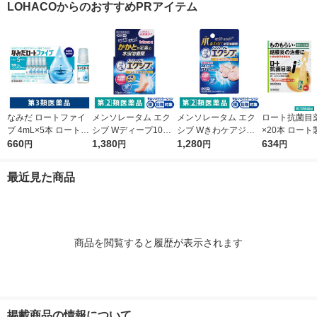
LOHACOからのおすすめPRアイテム
頭痛 オリジナル【第1
発毛・育毛【第1類医
類医薬品】
薬品】
なみだ ロートファイ
メンソレータム エク
メンソレータム エク
ロート抗菌目薬i 
ブ 4mL×5本 ロート製
シブ Wディープ10ク
シブ Wきわケアジェ
×20本 ロート
薬 目薬 乾き目 疲れ目
660
リーム ロート製薬★
1,380
ル 15g ロート製薬 ★
1,280
薬 ものもらい
634
円
円
円
円
【第3類医薬品】
控除★ 塗り薬 水虫治
控除★ 塗り薬 爪周り
使い切り 目の
療薬 せっけんの香り
の水虫治療薬【指定第
（イチオシ）
最近見た商品
（イチオシ）【指定第
2類医薬品】
医薬品】
2類医薬品】
商品を閲覧すると履歴が表示されます
掲載商品の情報について