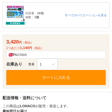
内容量：
28包
すべてのバリエーションを見る
個数：
3個
3,420
円
（税込）
1,140
1つあたり
円
（税込）
5
%
(156pt)
在庫あり
1
数量
カートに入れる
配送情報・送料について
この商品は
LOHACO
が販売・発送します。
最短翌日お届け