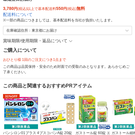
3,780
550
無料
円
(税込)以上で基本配送料
円
(税込)
配送料について
※
一部の商品につきましては、基本配送料を当社が負担いたします。
在庫確認住所：東京都にお届け
賞味期限/使用期限・返品について
ご購入について
おひとり様 1回のご注文につき1点まで
この商品は品質保持・安全のため対面での受取のみとなります。あらかじめご
了承ください。
この商品と関連するおすすめPRアイテム
31%OFF
パンシロン01プラス 4
ブスコパンA錠 20錠
ガストール錠 60錠 エ
ガストール細粒