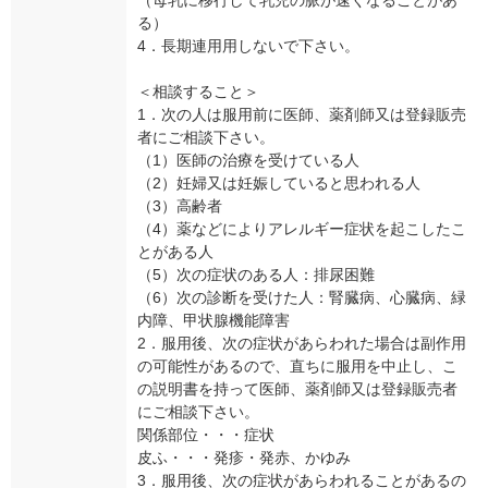
（母乳に移行して乳児の脈が速くなることがあ
る）
4．長期連用用しないで下さい。
＜相談すること＞
1．次の人は服用前に医師、薬剤師又は登録販売
者にご相談下さい。
（1）医師の治療を受けている人
（2）妊婦又は妊娠していると思われる人
（3）高齢者
（4）薬などによりアレルギー症状を起こしたこ
とがある人
（5）次の症状のある人：排尿困難
（6）次の診断を受けた人：腎臓病、心臓病、緑
内障、甲状腺機能障害
2．服用後、次の症状があらわれた場合は副作用
の可能性があるので、直ちに服用を中止し、こ
の説明書を持って医師、薬剤師又は登録販売者
にご相談下さい。
関係部位・・・症状
皮ふ・・・発疹・発赤、かゆみ
3．服用後、次の症状があらわれることがあるの