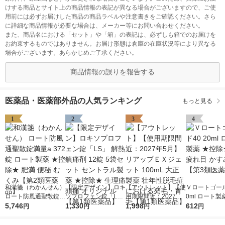
けする商品とサイト上の商品情報の表記が異なる場合がございますので、ご使
用前には必ずお届けした商品の商品ラベルや注意書きをご確認ください。さら
に詳細な商品情報が必要な場合は、メーカー等にお問い合わせください。
また、商品名における「セット」や「箱」の表記は、必ずしも箱でのお届けを
お約束するものではありません。お届け形態は倉庫の在庫状況等により異なる
場合がございます。あらかじめご了承ください。
商品情報の誤りを報告する
医薬品・医薬部外品の人気ランキング
もっと見る
1
2
3
4
和漢箋（わかんせん）
【限定デザイン】ロキ
【アウトレット】【使
Ｖロートゴール
ロート防風通聖散錠満
ソプロフェン錠「L
用期限間近：2027年5
0ml ロート製
量a 372錠 ロート製薬
5,746
S」 解熱鎮痛剤 12錠
1,330
月】リアップＥＸジェ
1,998
除★ 目薬 疲れ
612
円
円
円
円
★控除★ 肥満 便秘 む
5袋セット セントラル
ット 100mL 大正製薬
み目【第3類
くみ【第2類医薬品】
製薬 ★控除★ 生理痛
壮年性脱毛症における