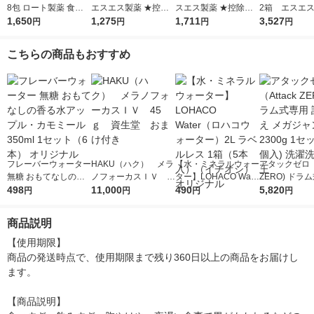
8包 ロート製薬 食べ
エスエス製薬 ★控除
スエス製薬 ★控除★
2箱 エスエ
すぎ・飲みすぎ・胸や
1,650
★ 胃痛 腹痛 さしこみ
1,275
胃腸薬 胃痛 胸やけ 胃
1,711
控除★ 胃腸薬 
3,527
円
円
円
円
けに【第2類医薬品】
胃酸過多 胸やけ【第2
酸過多 胃もたれ 飲み
やけ 胃酸過多
類医薬品】
過ぎ 食べ過ぎ【第2類
れ 飲み過ぎ 
こちらの商品もおすすめ
医薬品】
【第2類医薬
フレーバーウォーター
HAKU（ハク） メラ
【水・ミネラルウォー
アタックゼロ（A
無糖 おもてなしの香
ノフォーカスＩＶ 4
ター】LOHACO Wate
ZERO) ドラ
る水アップル・カモミ
498
5ｇ 資生堂 おまけ
11,000
r（ロハコウォータ
490
詰め替え メガ
5,820
円
円
円
円
ール 350ml 1セット
付き
ー）2L ラベルレス 1
ボ 2300g 1
（6本） オリジナル
箱（5本入）（イチオ
個入) 洗濯洗剤
商品説明
シ） オリジナル
【使用期限】

商品の発送時点で、使用期限まで残り360日以上の商品をお届けし
ます。

【商品説明】
