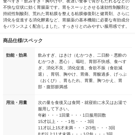
食べすぎ・飲みすぎ・胸やけや、夜遅い食事で胃がもたれるなどの
不快な症状に効く胃腸薬です。胃をスーッとさせる速効性制酸剤と
持続性制酸剤、荒れた胃粘膜を整える粘膜修復剤と健胃剤、さらに
消化を促進する消化酵素など、胃腸薬の基本機能に必要な有効成分
をバランスよく配合しました。すっきりとのみやすい服用感です。
商品仕様/スペック
効能・効果
飲みすぎ、はきけ（むかつき、二日酔・悪酔の
むかつき、悪心）、嘔吐、胃部不快感、食べす
ぎ、消化不良、消化促進、食欲不振（食欲減
退）、胃弱、胸やけ、胃痛、胃酸過多、げっぷ
（おくび）、胃もたれ、胃重、胸つかえ、胃
部・腹部膨満感
用法・用量
次の量を食後又は食間・就寝前に水又はお湯で
服用して下さい。
年齢・・・1回量・・・1日服用回数
15才以上・・・1包・・・3回
11才以上15才未満・・・2/3包・・・3回
8才以上11才未満・・・1/2包・・・3回