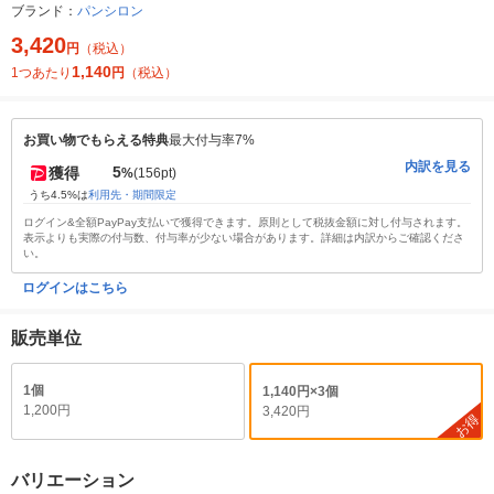
ブランド：
パンシロン
3,420
円
（税込）
1,140
1つあたり
円
（税込）
お買い物でもらえる特典
最大付与率7%
内訳を見る
5
獲得
%
(156pt)
うち4.5%は
利用先・期間限定
ログイン&全額PayPay支払いで獲得できます。原則として税抜金額に対し付与されます。
表示よりも実際の付与数、付与率が少ない場合があります。詳細は内訳からご確認くださ
い。
ログインはこちら
販売単位
1個
1,140円×3個
1,200円
3,420円
お得
バリエーション