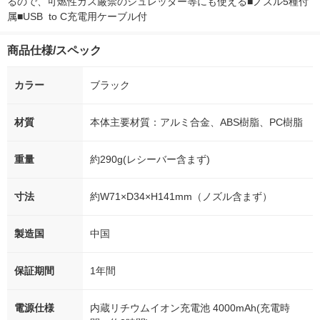
るので、可燃性ガス厳禁のシュレッダー等にも使える■ノズル5種付
属■USB  to C充電用ケーブル付
商品仕様/スペック
カラー
ブラック
材質
本体主要材質：アルミ合金、ABS樹脂、PC樹脂
重量
約290g(レシーバー含まず)
寸法
約W71×D34×H141mm（ノズル含まず）
製造国
中国
保証期間
1年間
電源仕様
内蔵リチウムイオン充電池 4000mAh(充電時