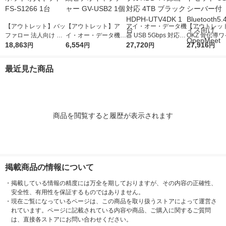
【アウトレット】バッ
【アウトレット】ア
アイ・オー・データ機
【アウトレッ
ファロー 法人向け フ
イ・オー・データ機器
器 USB 5Gbps 対応
OKZ 骨伝導
リースポット導入キッ
18,863
USB接続ビデオキャ
6,554
ポータブルHDD TV録
27,720
スヘッドセット 
27,916
円
円
円
円
ト FS-S1266 1台
プチャー GV-USB2 1
画対応 4TB ブラック
Cレシーバー付 B
個
HDPH-UTV4DK 1台
oth5.4 オフ
最近見た商品
OpenMeet
商品を閲覧すると履歴が表示されます
掲載商品の情報について
・
掲載している情報の精度には万全を期しておりますが、その内容の正確性、
安全性、有用性を保証するものではありません。
・
現在ご覧になっているページは、この商品を取り扱うストアによって運営さ
れています。ページに記載されている内容や商品、ご購入に関するご質問
は、直接各ストアにお問い合わせください。