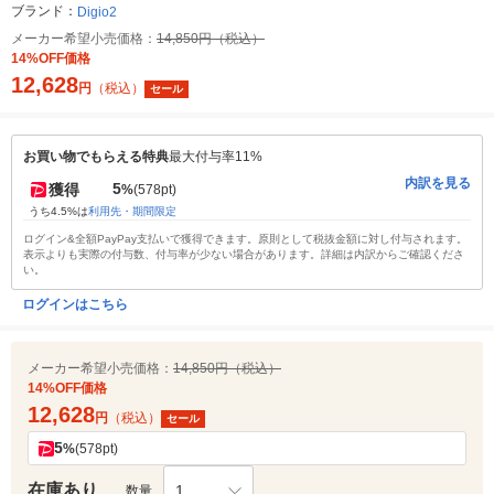
ブランド：
Digio2
メーカー希望小売価格：
14,850円（税込）
14%OFF価格
12,628
円
（税込）
セール
お買い物でもらえる特典
最大付与率11%
内訳を見る
5
獲得
%
(578pt)
うち4.5%は
利用先・期間限定
ログイン&全額PayPay支払いで獲得できます。原則として税抜金額に対し付与されます。
表示よりも実際の付与数、付与率が少ない場合があります。詳細は内訳からご確認くださ
い。
ログインはこちら
メーカー希望小売価格：
14,850円（税込）
14%OFF価格
12,628
円
（税込）
セール
5
%
(578pt)
在庫あり
1
数量