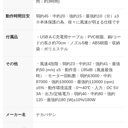
間：約3時間)
動作時間目安
弱約45・中約20・強約15・最強約10（分）±3
※本体保護の為、徐々に風速が弱まる仕様です
付属品
・USB A-C充電用ケーブル：PVC樹脂、銅/コー
ドの長さ約70cm・ノズル5種：ABS樹脂・収納
袋：ポリエステル
その他
・風速4段階：弱約23・中約32・強約41・最強
約50 (m/s) ±5・動作音：≦85dB（風速最強
時）・モーター回転数：弱約63000・中約
87000・強約100000・最強約110000 (rpm)
±5%・動作環境温度：0〜40℃・入力：DC 5V
3A・出力/定格電力：弱約40・中約80・強約
120・最強約180 (W)±10%/180W
メーカー名
ナカバヤシ