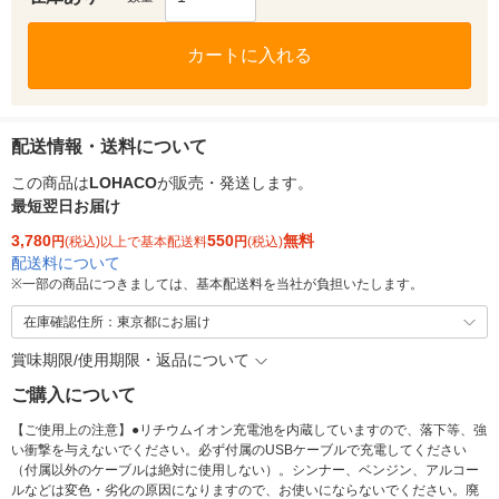
カートに入れる
配送情報・送料について
この商品は
LOHACO
が販売・発送します。
最短翌日お届け
3,780
550
無料
円
(税込)以上で基本配送料
円
(税込)
配送料について
※
一部の商品につきましては、基本配送料を当社が負担いたします。
在庫確認住所：東京都にお届け
賞味期限/使用期限・返品について
ご購入について
【ご使用上の注意】●リチウムイオン充電池を内蔵していますので、落下等、強
い衝撃を与えないでください。必ず付属のUSBケーブルで充電してください
（付属以外のケーブルは絶対に使用しない）。シンナー、ベンジン、アルコー
ルなどは変色・劣化の原因になりますので、お使いにならないでください。廃