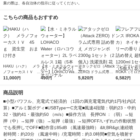
棄の際は、各自治体の指示に従ってください。
こちらの商品もおすすめ
HAKU（ハク） メラ
【水・ミネラルウォー
アタックゼロ（Attack
フレアフレグラ
ノフォーカスＩＶ 4
ター】LOHACO Wate
ZERO) ドラム式専用
ROKA（イロ
5ｇ 資生堂 おまけ
11,000
r（ロハコウォータ
490
詰め替え メガジャン
5,820
イキッドリリ
6,582
円
円
円
円
付き
ー）2L ラベルレス 1
ボ 2300g 1セット（2
柔軟剤 詰め替
箱（5本入）（イチオ
個入) 洗濯洗剤 花王
大 1200ml 
商品説明
シ） オリジナル
（5個入) 花王
■小型パワフル、充電式で経済的 （1回の満充電電気代約1円/社内試
算）■アルミ製ボディ■USBTypeーC充電■風速4段階：弱約23・中約
32・強約41・最強約50 （m/s）■操作方法　長押ON ：（弱）→短
押（中）→短押（強）→短押（最強）→短押OFF/いずれの作動状態
でも長押しでOFF■動作音≦85dB （風速最強時） &lt;BR&gt;連続噴
射時間：約20分 （風速中時）/充電時間：約3.0時間■空気を噴射す