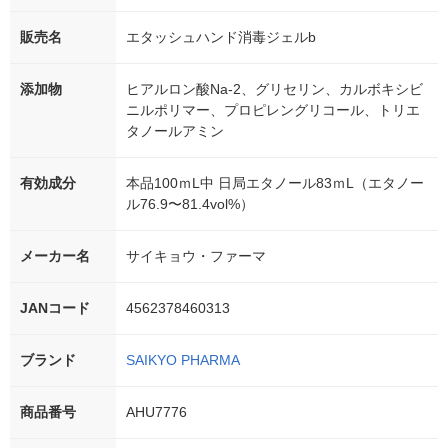
販売名
エタッシュハンド消毒ジェルb
添加物
ヒアルロン酸Na-2、グリセリン、カルボキシビ
ニルポリマー、プロピレングリコール、トリエ
タノールアミン
有効成分
本品100ｍL中 日局エタノール83ｍL（エタノー
ル76.9〜81.4vol%）
メーカー名
サイキョウ・ファーマ
JANコード
4562378460313
ブランド
SAIKYO PHARMA
商品番号
AHU7776