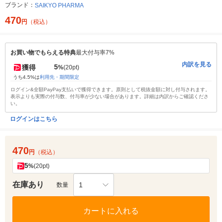
ブランド：
SAIKYO PHARMA
470
円
（税込）
お買い物でもらえる特典
最大付与率7%
内訳を見る
5
獲得
%
(20pt)
うち4.5%は
利用先・期間限定
ログイン&全額PayPay支払いで獲得できます。原則として税抜金額に対し付与されます。
表示よりも実際の付与数、付与率が少ない場合があります。詳細は内訳からご確認くださ
い。
ログインはこちら
470
円
（税込）
5
%
(20pt)
在庫あり
1
数量
カートに入れる