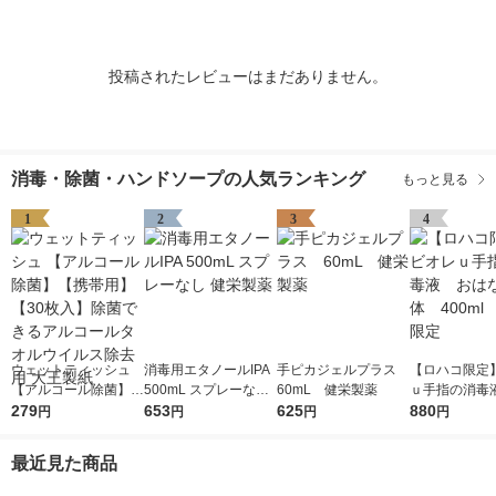
投稿されたレビューはまだありません。
消毒・除菌・ハンドソープの人気ランキング
もっと見る
1
2
3
4
ウェットティッシュ
消毒用エタノールIPA
手ピカジェルプラス
【ロハコ限定
【アルコール除菌】
500mL スプレーなし
60mL 健栄製薬
ｕ手指の消毒
【携帯用】【30枚
279
健栄製薬
653
625
な 本体 40
880
円
円
円
円
入】除菌できるアルコ
王 限定
ールタオルウイルス除
最近見た商品
去用 大王製紙