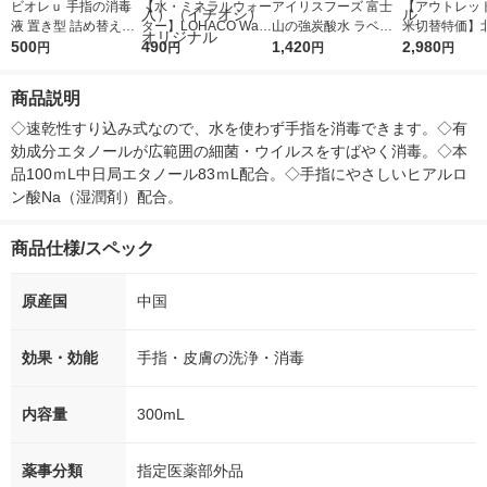
ビオレｕ 手指の消毒
【水・ミネラルウォー
アイリスフーズ 富士
【アウトレッ
液 置き型 詰め替え用
ター】LOHACO Wate
山の強炭酸水 ラベル
米切替特価】
400ｍL 花王 消毒用エ
500
r（ロハコウォータ
490
レス 500ml 1箱（24
1,420
ななつぼし 無洗
2,980
円
円
円
円
タノール
ー）2L ラベルレス 1
本入）
g 1袋 令和7年
箱（5本入）（イチオ
徳神糧 オリジ
商品説明
シ） オリジナル
◇速乾性すり込み式なので、水を使わず手指を消毒できます。◇有
効成分エタノールが広範囲の細菌・ウイルスをすばやく消毒。◇本
品100ｍL中日局エタノール83ｍL配合。◇手指にやさしいヒアルロ
ン酸Na（湿潤剤）配合。
商品仕様/スペック
原産国
中国
効果・効能
手指・皮膚の洗浄・消毒
内容量
300mL
薬事分類
指定医薬部外品