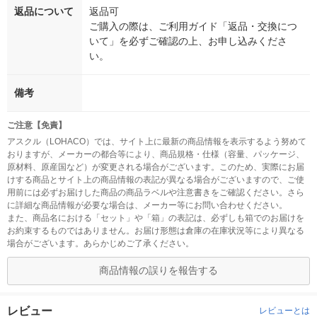
返品について
返品可
ご購入の際は、ご利用ガイド「返品・交換につ
いて」を必ずご確認の上、お申し込みくださ
い。
備考
ご注意【免責】
アスクル（LOHACO）では、サイト上に最新の商品情報を表示するよう努めて
おりますが、メーカーの都合等により、商品規格・仕様（容量、パッケージ、
原材料、原産国など）が変更される場合がございます。このため、実際にお届
けする商品とサイト上の商品情報の表記が異なる場合がございますので、ご使
用前には必ずお届けした商品の商品ラベルや注意書きをご確認ください。さら
に詳細な商品情報が必要な場合は、メーカー等にお問い合わせください。
また、商品名における「セット」や「箱」の表記は、必ずしも箱でのお届けを
お約束するものではありません。お届け形態は倉庫の在庫状況等により異なる
場合がございます。あらかじめご了承ください。
商品情報の誤りを報告する
レビュー
レビューとは