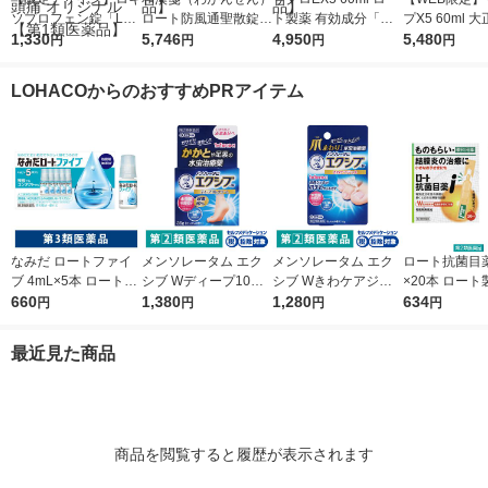
ソプロフェン錠「L
ロート防風通聖散錠満
ト製薬 有効成分「ミ
プX5 60ml 
S」 解熱鎮痛剤 12錠
1,330
量a 372錠 ロート製薬
5,746
ノキシジル」を国内最
4,950
ミノキシジル 
5,480
円
円
円
円
5袋セット セントラル
★控除★ 肥満 便秘 む
大濃度＊5％配合 薄毛
【第1類医薬
製薬 ★控除★ 生理痛
くみ【第2類医薬品】
脱毛【第1類医薬品】
LOHACOからのおすすめPRアイテム
頭痛 オリジナル【第1
類医薬品】
なみだ ロートファイ
メンソレータム エク
メンソレータム エク
ロート抗菌目薬i 
ブ 4mL×5本 ロート製
シブ Wディープ10ク
シブ Wきわケアジェ
×20本 ロート
薬 目薬 乾き目 疲れ目
660
リーム ロート製薬★
1,380
ル 15g ロート製薬 ★
1,280
薬 ものもらい
634
円
円
円
円
【第3類医薬品】
控除★ 塗り薬 水虫治
控除★ 塗り薬 爪周り
使い切り 目の
療薬 せっけんの香り
の水虫治療薬【指定第
（イチオシ）
最近見た商品
（イチオシ）【指定第
2類医薬品】
医薬品】
2類医薬品】
商品を閲覧すると履歴が表示されます