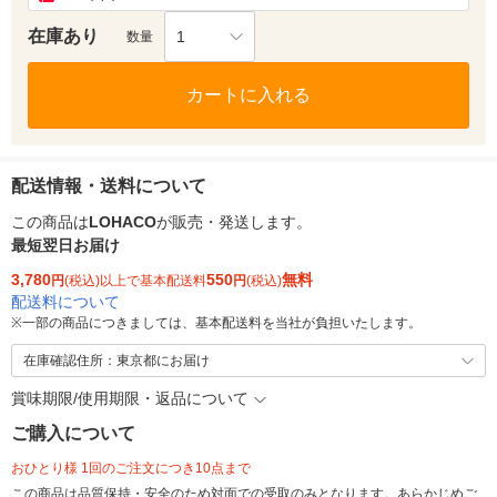
在庫あり
1
数量
カートに入れる
配送情報・送料について
この商品は
LOHACO
が販売・発送します。
最短翌日お届け
3,780
550
無料
円
(税込)以上で基本配送料
円
(税込)
配送料について
※
一部の商品につきましては、基本配送料を当社が負担いたします。
在庫確認住所：東京都にお届け
賞味期限/使用期限・返品について
ご購入について
おひとり様 1回のご注文につき10点まで
この商品は品質保持・安全のため対面での受取のみとなります。あらかじめご