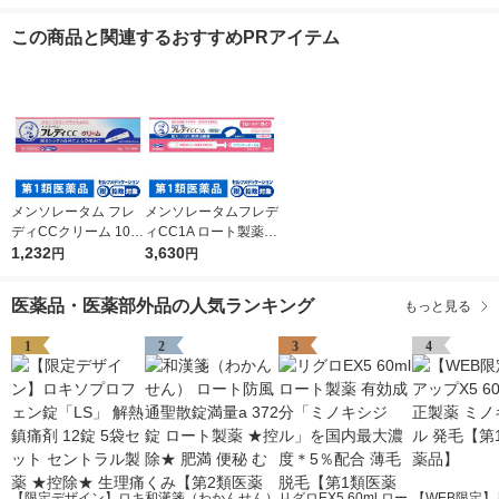
この商品と関連するおすすめPRアイテム
メンソレータム フレ
メンソレータムフレデ
ディCCクリーム 10g
ィCC1A ロート製薬
ロート製薬 ★控除★
1,232
★控除★ 腟カンジダ
3,630
円
円
膣カンジダの再発治療
の再発治療薬【第1類
薬【第1類医薬品】
医薬品】
医薬品・医薬部外品の人気ランキング
もっと見る
1
2
3
4
【限定デザイン】ロキ
和漢箋（わかんせん）
リグロEX5 60ml ロー
【WEB限定】