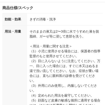
商品仕様/スペック
効能・効果
きずの消毒・洗浄
用法・用量
そのままの液又は2〜3倍に水でうすめた液を脱
脂綿、ガーゼ等に浸して患部を洗う。
＜用法・用量に関する注意＞
（1）小児に使用させる場合には、保護者の指導
監督のもと使用させてください。
（2）目に入らないように注意してください。万
一、目に入った場合には、すぐに水又はぬるま
湯で洗い流してください。なお、症状が重い場
合には、直ちに眼科医の診療を受けてくださ
い。
（3）外用にのみ使用し、内服しないでくださ
い。
（4）定められた用法を厳守してください。
（5）顔面など皮膚の敏感な個所に適用する場合