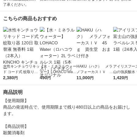
了承ください。
こちらの商品もおすすめ
水性キンチョウリキッ
【水・ミネラルウォー
HAKU（ハク） メラ
アイリスフーズ
ド コード式 蚊取り器
ター】LOHACO Wate
ノフォーカスＩＶ 4
山の強炭酸水 
120日 取替液 無香料
2,380
r（ロハコウォータ
490
5ｇ 資生堂 おまけ
11,000
レス 500ml 1
1,420
円
円
円
円
1箱（2本入） KINCH
ー）2L ラベルレス 1
付き
本入）
O キンチョー
箱（5本入）（イチオ
商品説明
シ） オリジナル
【使用期限】

商品の発送時点で、使用期限まで残り480日以上の商品をお届けし
ます。

【商品説明】

殺菌消毒剤