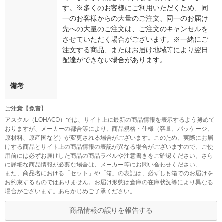
す。※多くのお客様にご利用いただくため、同
一のお客様からの大量のご注文、同一のお届け
先への大量のご注文は、ご注文のキャンセルを
させていただく場合がございます。※一緒にご
注文する商品、またはお届け地域等により翌日
配達ができない場合があります。
備考
ご注意【免責】
アスクル（LOHACO）では、サイト上に最新の商品情報を表示するよう努めて
おりますが、メーカーの都合等により、商品規格・仕様（容量、パッケージ、
原材料、原産国など）が変更される場合がございます。このため、実際にお届
けする商品とサイト上の商品情報の表記が異なる場合がございますので、ご使
用前には必ずお届けした商品の商品ラベルや注意書きをご確認ください。さら
に詳細な商品情報が必要な場合は、メーカー等にお問い合わせください。
また、商品名における「セット」や「箱」の表記は、必ずしも箱でのお届けを
お約束するものではありません。お届け形態は倉庫の在庫状況等により異なる
場合がございます。あらかじめご了承ください。
商品情報の誤りを報告する