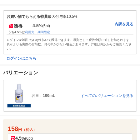
お買い物でもらえる特典
最大付与率10.5%
内訳を見る
4.5
獲得
%
(6pt)
うち4.5%は
利用先・期間限定
ログイン&全額PayPay支払いで獲得できます。原則として税抜金額に対し付与されます。
表示よりも実際の付与数、付与率が少ない場合があります。詳細は内訳からご確認くださ
い。
ログインはこちら
バリエーション
容量：
100mL
すべてのバリエーションを見る
158
円
（税込）
4.5
%
(6pt)