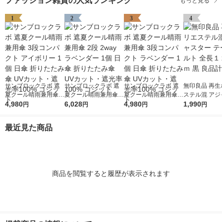
ファッション雑貨の人気ランキング
もっと見る
1
2
3
4
サンブロックラボ 遮
サンブロックラボ 遮
サンブロックラボ 遮
無印良品 再生
夏クール晴雨兼用傘 3
夏クール晴雨兼用傘 2
夏クール晴雨兼用傘 3
ステル混 アジ
段コンパクト アイボ
4,980
段 2way ラベンダー 1
6,028
段コンパクト ラベン
4,980
ー テープベル
1,990
円
円
円
円
リー 1個 日傘 折りた
個 日傘 折りたたみ傘
ダー 1個 日傘 折りた
１２５ｃｍ 黒
たみ傘 UVカット・遮
UVカット・遮光率10
たみ傘 UVカット・遮
画
最近見た商品
光率100% コジット
0% コジット
光率100% コジット
商品を閲覧すると履歴が表示されます