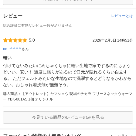
レビュー
レビューとは
総合評価に有効なレビュー数が足りません
5.0
2026年2月5日 14時51分
oe_********
さん
軽い
付けてないみたいにめちゃくちゃに軽い生地で家でするのにちょう
どいい。安い！ 適度に張りがあるので口元が隠れるくらい自立す
る。 ただフェルトみたいな生地なので洗濯するとどうなるかわから
ない。おしゃれ着洗剤が無難そう。
購入商品：【アウトレット】ヤマショウ 現場のチカラ フリースネックウォーマ
ー YBK-001AS 1個 オリジナル
今見ている商品のレビューのみを見る