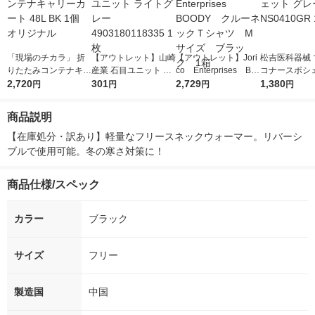
「現場のチカラ」 折
【アウトレット】山崎
【アウトレット】Jori
松吉医科器械 
りたたみコンテナキャ
産業 石目ユニット ラ
co Enterprises BO
コナースポシ
リーカート 48L BK 1
2,720
イトグレー 49031801
301
ODY クルーネック
2,729
グレー MY-NS
1,380
円
円
円
円
個 オリジナル
18335 1枚
Ｔシャツ Mサイズ
R 1個
ブラック 1箱
商品説明
【在庫処分・訳あり】軽量なフリースネックウォーマー。リバーシ
ブルで使用可能。冬の寒さ対策に！
商品仕様/スペック
カラー
ブラック
サイズ
フリー
製造国
中国