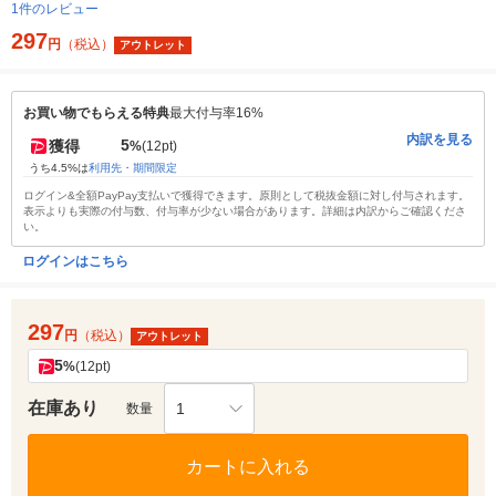
1件のレビュー
297
円
（税込）
アウトレット
お買い物でもらえる特典
最大付与率16%
内訳を見る
5
獲得
%
(12pt)
うち4.5%は
利用先・期間限定
ログイン&全額PayPay支払いで獲得できます。原則として税抜金額に対し付与されます。
表示よりも実際の付与数、付与率が少ない場合があります。詳細は内訳からご確認くださ
い。
ログインはこちら
297
円
（税込）
アウトレット
5
%
(12pt)
在庫あり
1
数量
カートに入れる