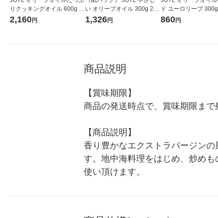
りクッキングオイル 600g ペ
い オリーブオイル 300g 2本
ド ユーロリーブ 300g
ット 味の素 2本 J-オイルミ
味の素 J-オイルミルズ
ト（1本×2）（紙パック
2,160
1,326
860
円
円
円
ルズ
オイルミルズ
商品説明
【賞味期限】

商品の発送時点で、賞味期限まで残
【商品説明】

香り豊かなエクストラバージンの
す。地中海料理をはじめ、炒めも
使い頂けます。