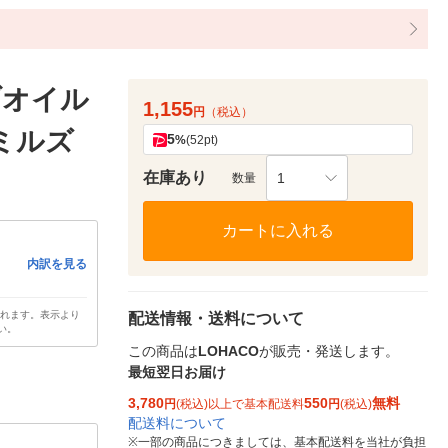
ブオイル
1,155
円
（税込）
ルミルズ
5
%
(52pt)
在庫あり
1
数量
カートに入れる
内訳を見る
されます。表示より
配送情報・送料について
い。
この商品は
LOHACO
が販売・発送します。
最短翌日お届け
3,780
550
無料
円
(税込)以上で基本配送料
円
(税込)
配送料について
※
一部の商品につきましては、基本配送料を当社が負担