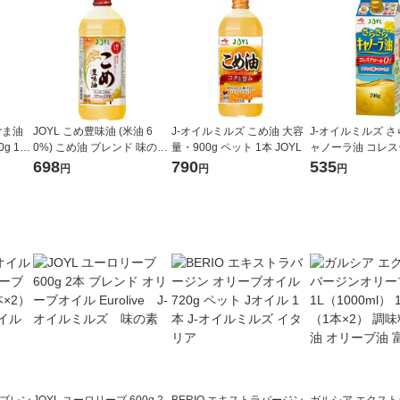
ごま油
JOYL こめ豊味油 (米油 6
J-オイルミルズ こめ油 大容
J-オイルミルズ 
g 1本
0%) こめ油 ブレンド 味の素
量・900g ペット 1本 JOYL
ャノーラ油 コレ
ズ
J-オイルミルズ 900g ペット
ゼロ 700g 1本 
698
790
535
円
円
円
1本
食用油 JOYL
ルブレン
JOYL ユーロリーブ 600g 2
BERIO エキストラバージン
ガルシア エクス