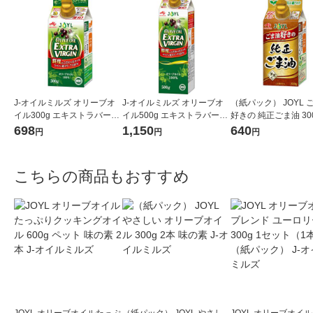
J-オイルミルズ オリーブオ
J-オイルミルズ オリーブオ
（紙パック） JOYL 
イル300g エキストラバージ
イル500g エキストラバージ
好きの 純正ごま油 300
ン スペイン産オリーブ100%
ン スペイン産オリーブ100%
味の素 J-オイルミル
698
1,150
640
円
円
円
1本（紙パック） JOYL
1本（紙パック） JOYL
こちらの商品もおすすめ
JOYL オリーブオイルたっぷ
（紙パック） JOYL やさし
JOYL オリーブオイ