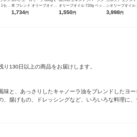
 1セッ
本 ブレンド オリーブオイル
オリーブオイル 720g ペット
ンオリーブオイル 1
） J-
Eurolive J-オイルミルズ
Jオイル 1本 J-オイルミルズ
ml） 1セット（1本
1,734
1,550
3,998
円
円
円
味の素
イタリア
料 食用油 オリー
易
り130日以上の商品をお届けします。

風味と、あっさりしたキャノーラ油をブレンドしたヨー
の、揚げもの、ドレッシングなど、いろいろな料理に、