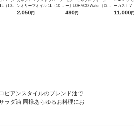
L（1000
ンオリーブオイル 1L（1000
ー】LOHACO Water（ロハ
ーカスＩＶ 4
×2） 調味
ml） 1本 調味料 食用油 オリ
コウォーター）2L ラベルレ
堂 おまけ付き
2,050
490
11,000
円
円
円
ブ油 富永貿
ーブ油 富永貿易
ス 1箱（5本入）（イチオ
シ） オリジナル
ロピアンスタイルのブレンド油で
サラダ油 同様あらゆるお料理にお