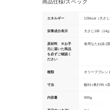
商品仕様/スペック
エネルギー
126kcal（大さ
栄養成分表示
大さじ1杯（14g）
原材料 ※お手
食用なたね油 (
元に届いた商品
を必ずご確認く
ださい
種類
オリーブブレン
寸法
幅91×奥行95 ×
内容量
900g