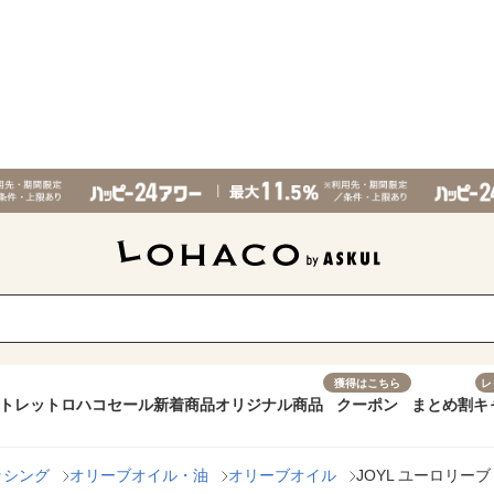
獲得はこちら
レ
トレット
ロハコセール
新着商品
オリジナル商品
クーポン
まとめ割
キ
ッシング
オリーブオイル・油
オリーブオイル
JOYL ユーロリーブ