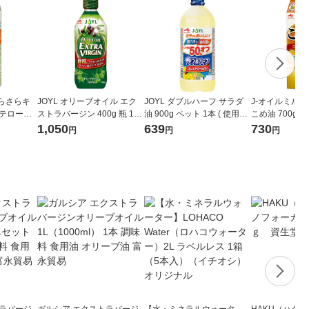
さらさらキ
JOYL オリーブオイル エク
JOYL ダブルハーフ サラダ
J-オイルミルズ
ステロール
ストラバージン 400g 瓶 1本
油 900g ペット 1本 ( 使用量
こめ油 700g 
（紙パック）
( オリーブオイル 100％ ) J-
1/2 コレステロール0 ) 味の
ク）米油 JOYL
1,050
639
730
円
円
円
オイルミルズ
素 J-オイルミルズ
トラバージ
ガルシア エクストラバージ
【水・ミネラルウォータ
HAKU（ハク