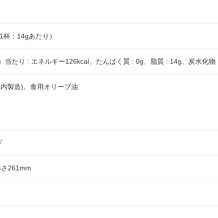
じ1杯：14gあたり）
当たり : エネルギー126kcal、たんぱく質 : 0g、脂質 : 14g、炭水化物 :
国内製造)、食用オリーブ油
ド
高さ261mm