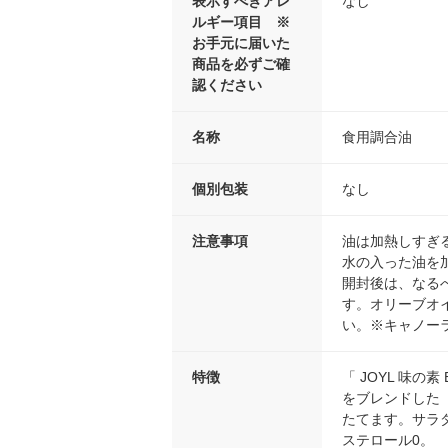
表示すべきアレ
なし
ルギー項目 ※
お手元に届いた
商品を必ずご確
認ください
名称
食用調合油
個別包装
なし
注意事項
油は加熱しすぎ
水の入った油を
開封後は、なる
す。オリーブオ
い。※キャノー
特徴
「 JOYL 味の
をブレンドした
たてます。サラ
ステロール0。