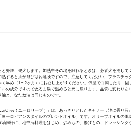
ると発煙、発火します。加熱中その場を離れるときは、必ず火を消して
加熱すると油が飛びはね危険ですので、注意してください。プラスチッ
べく早め（1〜2ヶ月）にお召し上がりください。低温で白濁したり、固
イルの成分ですのでぬるま湯で温めると元に戻ります。品質に変わりあ
ラ油と、なたね油は同じものです。
素 EurOlive ( ユーロリーブ ) 」は、あっさりとしたキャノーラ油
「ヨーロピアンスタイルのブレンドオイル」です。オリーブオイルの風
ダ油同様に、地中海料理をはじめ、炒めもの、揚げもの、ドレッシング