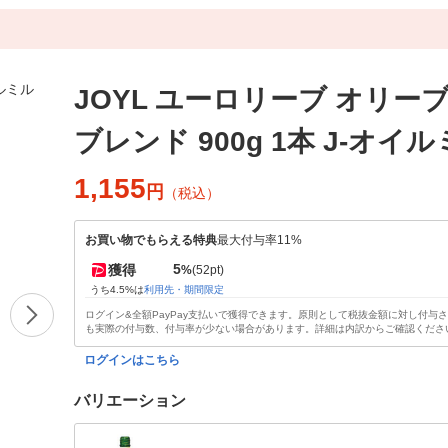
JOYL ユーロリーブ オリー
ブレンド 900g 1本 J-オイ
1,155
円
（税込）
お買い物でもらえる特典
最大付与率11%
5
獲得
%
(52pt)
うち4.5%は
利用先・期間限定
ログイン&全額PayPay支払いで獲得できます。原則として税抜金額に対し付与
も実際の付与数、付与率が少ない場合があります。詳細は内訳からご確認くださ
ログインはこちら
バリエーション