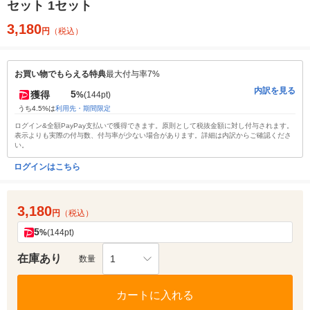
セット 1セット
3,180
円
（税込）
お買い物でもらえる特典
最大付与率7%
内訳を見る
5
獲得
%
(144pt)
うち4.5%は
利用先・期間限定
ログイン&全額PayPay支払いで獲得できます。原則として税抜金額に対し付与されます。
表示よりも実際の付与数、付与率が少ない場合があります。詳細は内訳からご確認くださ
い。
ログインはこちら
3,180
円
（税込）
5
%
(144pt)
在庫あり
1
数量
カートに入れる