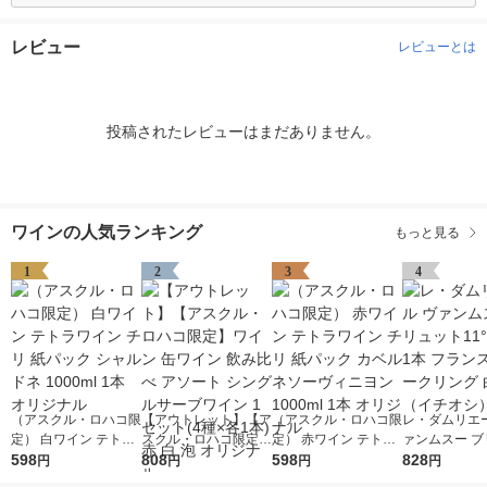
レビュー
レビューとは
投稿されたレビューはまだありません。
ワインの人気ランキング
もっと見る
1
2
3
4
（アスクル・ロハコ限
【アウトレット】【ア
（アスクル・ロハコ限
レ・ダムリエー
定） 白ワイン テトラ
スクル・ロハコ限定】
定） 赤ワイン テトラ
ァンムスー ブ
ワイン チリ 紙パック
598
ワイン 缶ワイン 飲み
808
ワイン チリ 紙パック
598
ト11°750ml 
828
円
円
円
円
シャルドネ 1000ml 1
比べ アソート シング
カベルネソーヴィニヨ
ンス スパーク