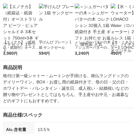
【エノテカ】（紙箱
芋けんぴ プレーン 1
＜シュガーバターの木
【水・ミネラ
込・紙袋付）オースト
箱 サンクゼール
＞シュガーバターの木
ター】LOHACO
ラリア ピーツ・ピュ
3,980
594
コレクション 32個入
3,240
r（ロハコウォ
490
円
円
円
円
ア シャルドネ 3本セ
1箱 紙袋付き 手土産
ー）2L ラベル
ット 750ml×3本 ギフ
ギフト お持たせ お返
箱（5本入）
商品説明
トセット 1セット
し 個包装 人気
シ） オリジナ
格付け第一級シャトー・ムートンが手掛ける、南仏ラングドックの
デイリーワイン。BOX・お渡し用の紙袋付きで、母の日・父の日・
ホワイトデー・バレンタイン・誕生日、成人祝い・結婚祝いなどの
贈り物やプレゼントとしてはもちろん、手土産やお中元・お歳暮な
どのギフトにもおすすめです。
商品仕様/スペック
Alc.含有量
13.5％