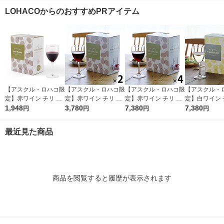
本 オリジナル
ルサーブワイン 1セッ
ン 1000ml 1本 オリジ
白 辛口（イチ
LOHACOからのおすすめPRアイテム
ト(4種×各1本) 赤 白
ナル
泡 オリジナル
【アスクル・ロハコ限
【アスクル・ロハコ限
【アスクル・ロハコ限
【アスクル・
定】赤ワイン チリ サ
定】赤ワイン チリ サ
定】赤ワイン チリ サ
定】白ワイン 
ンタ レジーナ BIB カ
1,948
ンタ レジーナ BIB カ
3,780
ンタ レジーナ BIB カ
7,380
ンタ レジーナ B
7,380
円
円
円
円
ベルネ ソーヴィニヨ
ベルネ ソーヴィニヨ
ベルネ ソーヴィニヨ
ャルドネ 3L 
ン 3L 1個 フルボディ
ン 3L 2個 フルボディ
ン 3L 4個 フルボディ
オリジナル
最近見た商品
オリジナル
オリジナル
オリジナル
商品を閲覧すると履歴が表示されます