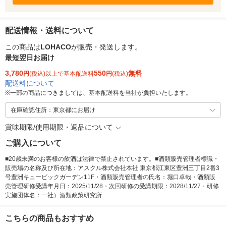
配送情報・送料について
この商品は
LOHACO
が販売・発送します。
最短翌日お届け
3,780
550
無料
円
(税込)以上で基本配送料
円
(税込)
配送料について
※
一部の商品につきましては、基本配送料を当社が負担いたします。
在庫確認住所：東京都にお届け
賞味期限/使用期限・返品について
ご購入について
■20歳未満のお客様の飲酒は法律で禁止されています。■酒類販売管理者標識・
販売場の名称及び所在地：アスクル株式会社本社 東京都江東区豊洲三丁目2番3
号豊洲キュービックガーデン11F・酒類販売管理者の氏名：堀口卓哉・酒類販
売管理研修受講年月日：2025/11/28・次回研修の受講期限：2028/11/27・研修
実施団体名：一社）酒類政策研究所
こちらの商品もおすすめ