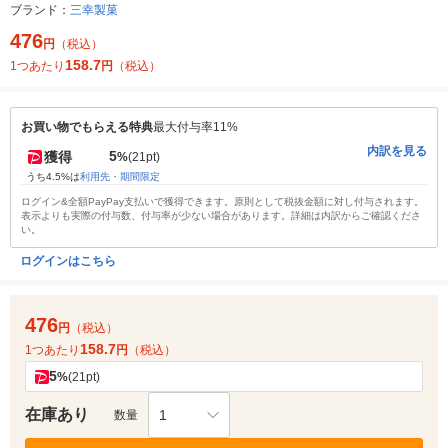
ブランド：
三幸製菓
476
円
（税込）
158.7
1つあたり
円
（税込）
お買い物でもらえる特典
最大付与率11%
内訳を見る
5
獲得
%
(21pt)
うち4.5%は
利用先・期間限定
ログイン&全額PayPay支払いで獲得できます。原則として税抜金額に対し付与されます。
表示よりも実際の付与数、付与率が少ない場合があります。詳細は内訳からご確認くださ
い。
ログインはこちら
476
円
（税込）
158.7
1つあたり
円
（税込）
5
%
(21pt)
在庫あり
1
数量