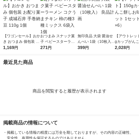
【ワゴンセール】おか
おつまみ スナック菓
無印良品 大袋 醤油せ
【アウトレット
き おつまみ 個包装 お
子 ベビースターラー
んべい 1袋（10枚入）
gカップがん
配り菓子 成城石井 手
1,169
メン コクうまチキン
271
良品計画
399
味 1セット 1
2,028
円
円
円
円
巻納豆 110g 1個
柿の種3種ミックス 6
（1個×6）
袋入 1個
最近見た商品
商品を閲覧すると履歴が表示されます
掲載商品の情報について
・
掲載している情報の精度には万全を期しておりますが、その内容の正確性、
安全性、有用性を保証するものではありません。