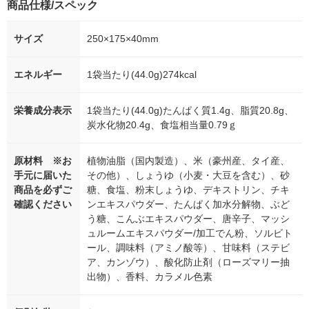
商品仕様/スペック
サイズ
250×175×40mm
エネルギー
1袋当たり(44.0g)274kcal
栄養成分表示
1袋当たり(44.0g)たんぱく質1.4g、脂質20.8g、
炭水化物20.4g、食塩相当量0.79ｇ
原材料 ※お
植物油脂（国内製造）、米（豪州産、タイ産、
手元に届いた
その他）、しょうゆ（小麦・大豆を含む）、砂
商品を必ずご
糖、食塩、粉末しょうゆ、デキストリン、チキ
確認ください
ンエキスパウダー、たんぱく加水分解物、ぶど
う糖、こんぶエキスパウダー、唐辛子、マッシ
ュルームエキスパウダー/加工でん粉、ソルビト
ール、調味料（アミノ酸等）、甘味料（ステビ
ア、カンゾウ）、酸化防止剤（ローズマリー抽
出物）、香料、カラメル色素