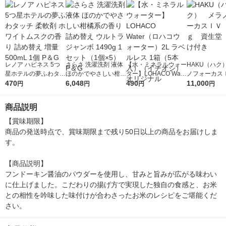
レノア ハピネス 5つ
さらさ 洗濯洗剤 液体
【水・ミネラルウォー
HAKU（ハク
星ホテルの夢ふわタッ
ほのかでやさしい柑橘
ター】LOHACO Wate
ノフォーカス
チ 柔軟剤 ホワイトム
470
系の香り 詰め替え ウ
6,048
r（ロハコウォータ
490
5ｇ 資生堂
11,000
円
円
円
円
スクの香り 詰め替え
ルトラジャンボ 1490
ー）2L ラベルレス 1
付き
増量 500mL 1個 P＆G
g 1セット（1個×5）
箱（5本入）（イチオ
商品説明
P＆G
シ） オリジナル
【賞味期限】

商品の発送時点で、賞味期限まで残り50日以上の商品をお届けしま
す。

【商品説明】

フンドーキン醤油のパウダーを使用し、甘みと旨みが広がる味わい
に仕上げました。こだわりの揚げ方で実現した独自の食感と、お米
との相性を吟味した味付けが合わさったお米のレシピをご堪能くだ
さい。