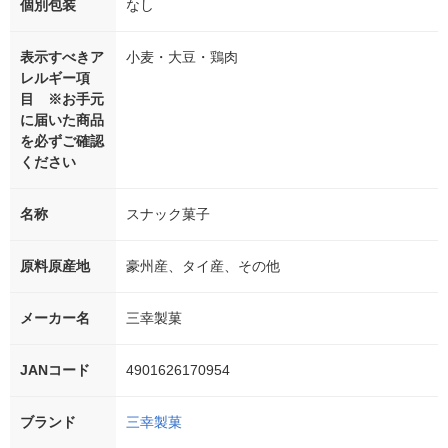
個別包装
なし
表示すべきア
小麦・大豆・鶏肉
レルギー項
目 ※お手元
に届いた商品
を必ずご確認
ください
名称
スナック菓子
原料原産地
豪州産、タイ産、その他
メーカー名
三幸製菓
JANコード
4901626170954
ブランド
三幸製菓