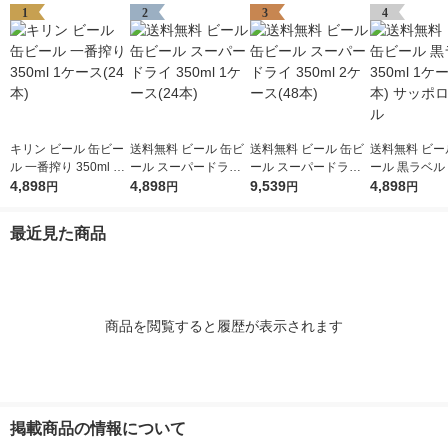
1
2
3
4
キリン ビール 缶ビー
送料無料 ビール 缶ビ
送料無料 ビール 缶ビ
送料無料 ビー
ル 一番搾り 350ml 1
ール スーパードライ
ール スーパードライ
ール 黒ラベル 3
ケース(24本)
4,898
350ml 1ケース(24本)
4,898
350ml 2ケース(48本)
9,539
1ケース(24本
4,898
円
円
円
円
ロビール
最近見た商品
商品を閲覧すると履歴が表示されます
掲載商品の情報について