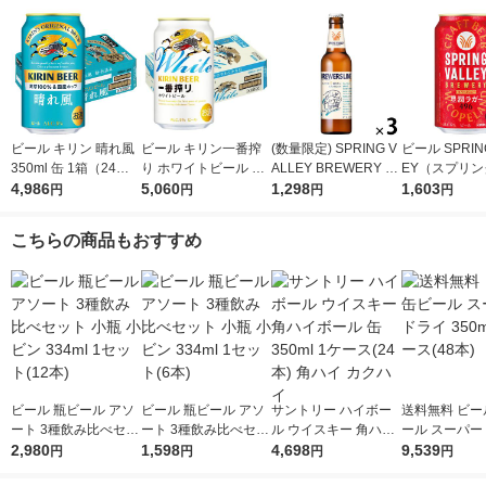
ビール キリン 晴れ風
ビール キリン一番搾
(数量限定) SPRING V
ビール SPRING
350ml 缶 1箱（24
り ホワイトビール 缶
ALLEY BREWERY B
EY（スプリ
本） 缶ビール
4,986
350ml 1ケース(24本)
5,060
REWERS LINE#1デ
1,298
ー） 豊潤 496 
1,603
円
円
円
円
ィップホップ BRAVO
6本 クラフト
330ml 3本
こちらの商品もおすすめ
ビール 瓶ビール アソ
ビール 瓶ビール アソ
サントリー ハイボー
送料無料 ビー
ート 3種飲み比べセッ
ート 3種飲み比べセッ
ル ウイスキー 角ハイ
ール スーパー
ト 小瓶 小ビン 334ml
2,980
ト 小瓶 小ビン 334ml
1,598
ボール 缶 350ml 1ケ
4,698
350ml 2ケース
9,539
円
円
円
円
1セット(12本)
1セット(6本)
ース(24本) 角ハイ カ