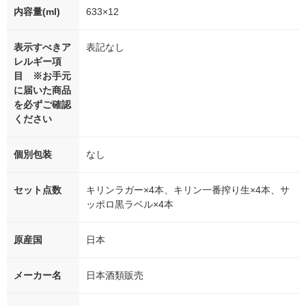
内容量(ml)
633×12
表示すべきア
表記なし
レルギー項
目 ※お手元
に届いた商品
を必ずご確認
ください
個別包装
なし
セット点数
キリンラガー×4本、キリン一番搾り生×4本、サ
ッポロ黒ラベル×4本
原産国
日本
メーカー名
日本酒類販売