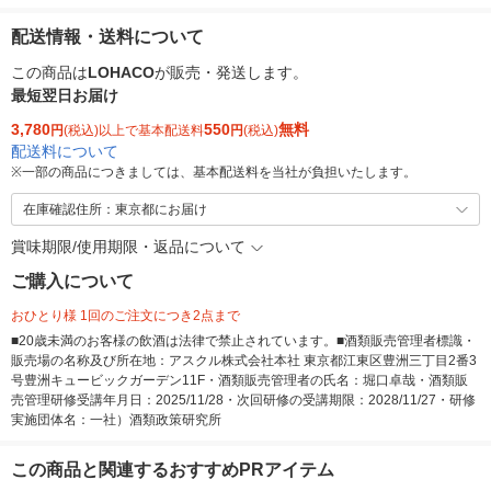
配送情報・送料について
この商品は
LOHACO
が販売・発送します。
最短翌日お届け
3,780
550
無料
円
(税込)以上で基本配送料
円
(税込)
配送料について
※
一部の商品につきましては、基本配送料を当社が負担いたします。
在庫確認住所：東京都にお届け
賞味期限/使用期限・返品について
ご購入について
おひとり様 1回のご注文につき2点まで
■20歳未満のお客様の飲酒は法律で禁止されています。■酒類販売管理者標識・
販売場の名称及び所在地：アスクル株式会社本社 東京都江東区豊洲三丁目2番3
号豊洲キュービックガーデン11F・酒類販売管理者の氏名：堀口卓哉・酒類販
売管理研修受講年月日：2025/11/28・次回研修の受講期限：2028/11/27・研修
実施団体名：一社）酒類政策研究所
この商品と関連するおすすめPRアイテム