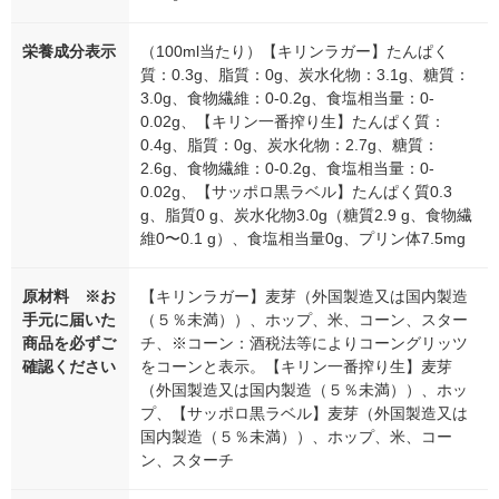
栄養成分表示
（100ml当たり）【キリンラガー】たんぱく
質：0.3g、脂質：0g、炭水化物：3.1g、糖質：
3.0g、食物繊維：0-0.2g、食塩相当量：0-
0.02g、【キリン一番搾り生】たんぱく質：
0.4g、脂質：0g、炭水化物：2.7g、糖質：
2.6g、食物繊維：0-0.2g、食塩相当量：0-
0.02g、【サッポロ黒ラベル】たんぱく質0.3
g、脂質0 g、炭水化物3.0g（糖質2.9 g、食物繊
維0〜0.1 g）、食塩相当量0g、プリン体7.5mg
原材料 ※お
【キリンラガー】麦芽（外国製造又は国内製造
手元に届いた
（５％未満））、ホップ、米、コーン、スター
商品を必ずご
チ、※コーン：酒税法等によりコーングリッツ
確認ください
をコーンと表示。【キリン一番搾り生】麦芽
（外国製造又は国内製造（５％未満））、ホッ
プ、【サッポロ黒ラベル】麦芽（外国製造又は
国内製造（５％未満））、ホップ、米、コー
ン、スターチ