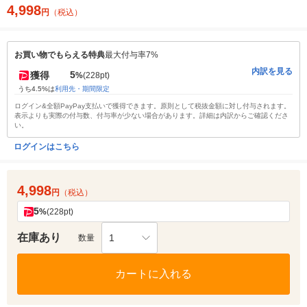
4,998
円
（税込）
お買い物でもらえる特典
最大付与率7%
内訳を見る
5
獲得
%
(228pt)
うち4.5%は
利用先・期間限定
ログイン&全額PayPay支払いで獲得できます。原則として税抜金額に対し付与されます。
表示よりも実際の付与数、付与率が少ない場合があります。詳細は内訳からご確認くださ
い。
ログインはこちら
4,998
円
（税込）
5
%
(228pt)
在庫あり
1
数量
カートに入れる