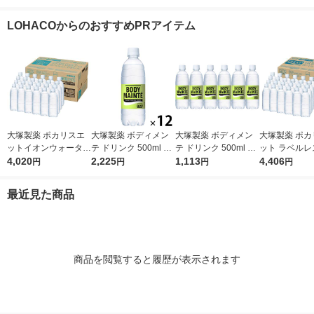
入）オリジナル【クイ
ス 720ml 1箱（15本
ス 720ml 1セット（3
箱（24本入）
ズ付き】【紙パック】
入）
0本）
LOHACOからのおすすめPRアイテム
（イチオシ） オリジ
ナル
大塚製薬 ポカリスエ
大塚製薬 ボディメン
大塚製薬 ボディメン
大塚製薬 ポカ
ットイオンウォーター
テ ドリンク 500ml 1
テ ドリンク 500ml 1
ット ラベルレ
ラベルレスボトル 500
4,020
セット（12本）
2,225
セット（6本）
1,113
ル 500ml 1箱
4,406
円
円
円
円
ml 1箱（24本入）
入）
最近見た商品
商品を閲覧すると履歴が表示されます