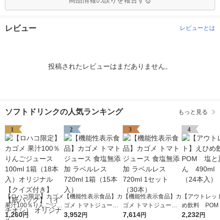
商品情報の誤りを報告する
レビュー
レビューとは
投稿されたレビューはまだありません。
ソフトドリンクの人気ランキング
もっと見る
1
2
3
4
【ロハコ限定】カゴメ
【機能性表示食品】カ
【機能性表示食品】カ
【アウトレッ
果汁100％りんごジュ
ゴメ トマトジュース
ゴメ トマトジュース
め飲料 POM
ース100ml 1箱（18本
1,260
食塩無添加 ラベルレ
3,952
食塩無添加 ラベルレ
7,614
夏みかん 490
2,232
円
円
円
円