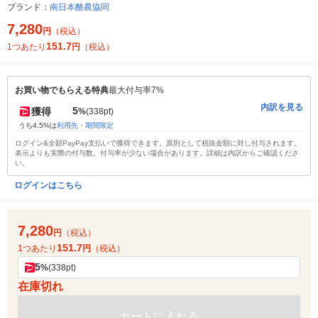
ブランド：
南日本酪農協同
7,280
円
（税込）
151.7
1つあたり
円
（税込）
お買い物でもらえる特典
最大付与率7%
内訳を見る
5
獲得
%
(338pt)
うち4.5%は
利用先・期間限定
ログイン&全額PayPay支払いで獲得できます。原則として税抜金額に対し付与されます。
表示よりも実際の付与数、付与率が少ない場合があります。詳細は内訳からご確認くださ
い。
ログインはこちら
7,280
円
（税込）
151.7
1つあたり
円
（税込）
5
%
(338pt)
在庫切れ
カートに入れる