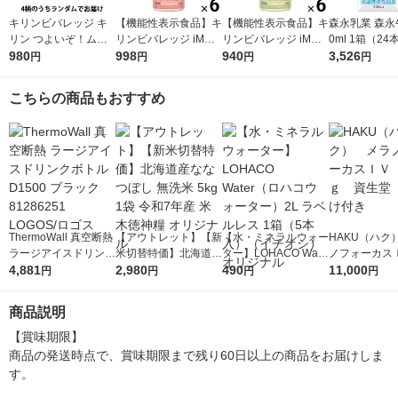
キリンビバレッジ キ
【機能性表示食品】キ
【機能性表示食品】キ
森永乳業 森永牛
リン つよいぞ！ムテ
リンビバレッジ iMUS
リンビバレッジ iMUS
0ml 1箱（24
キッズ プラズマ乳酸
980
E＜イミューズ＞プラ
998
E＜イミューズ＞プラ
940
温保存可能品
3,526
円
円
円
円
菌 100ml 1パック（6
ズマ乳酸菌 フルーツ
ズマ乳酸菌 フルーツ
本入）
リフレッシュ アップ
リフレッシュ グレー
こちらの商品もおすすめ
ルミックス 500ml 1セ
プフルーツミックス 5
ット（6本）
00ml 1セット（6本）
ThermoWall 真空断熱
【アウトレット】【新
【水・ミネラルウォー
HAKU（ハク
ラージアイスドリンク
米切替特価】北海道産
ター】LOHACO Wate
ノフォーカス
ボトルD1500 ブラッ
4,881
ななつぼし 無洗米 5k
2,980
r（ロハコウォータ
490
5ｇ 資生堂
11,000
円
円
円
円
ク 81286251 LOGOS/
g 1袋 令和7年産 米 木
ー）2L ラベルレス 1
付き
ロゴス
徳神糧 オリジナル
箱（5本入）（イチオ
商品説明
シ） オリジナル
【賞味期限】

商品の発送時点で、賞味期限まで残り60日以上の商品をお届けしま
す。
