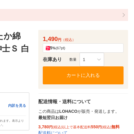
たか綿
1,490
円
（税込）
士Ｓ 白
5
%
(67pt)
在庫あり
1
数量
カートに入れる
配送情報・送料について
内訳を見る
この商品は
LOHACO
が販売・発送します。
最短翌日お届け
されます。表示より
い。
3,780
550
無料
円
(税込)以上で基本配送料
円
(税込)
配送料について