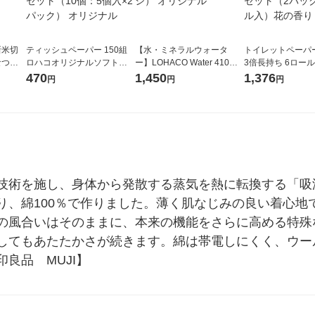
新米切
ティッシュペーパー 150組
【水・ミネラルウォータ
トイレットペーパ
なつぼ
ロハコオリジナルソフトパ
ー】LOHACO Water 410ml
3倍長持ち 6ロール 75m 再
令和7年産
ックティッシュ フィオナ オ
1箱（20本入）ラベルレス
紙配合 スコッテ
470
1,450
1,376
円
円
円
ル
リジナル 1セット（10個：
（イチオシ） オリジナル
パック 1セット（2
5個入×2パック） オリジナ
ロール入）花の香
ル
技術を施し、身体から発散する蒸気を熱に転換する「吸
り、綿100％で作りました。薄く肌なじみの良い着心地
の風合いはそのままに、本来の機能をさらに高める特殊
してもあたたかさが続きます。綿は帯電しにくく、ウー
良品　MUJI】