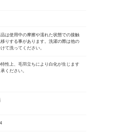
製品は使用中の摩擦や濡れた状態での接触
色移りする事があります。洗濯の際は他の
分けて洗ってください。
の特性上、毛羽立ちにより白化が生じます
了承ください。
画
4