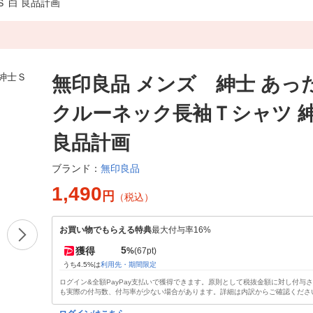
 白 良品計画
無印良品 メンズ 紳士 あっ
クルーネック長袖Ｔシャツ 紳
良品計画
無印良品
ブランド：
1,490
円
（税込）
お買い物でもらえる特典
最大付与率16%
5
獲得
%
(67pt)
うち4.5%は
利用先・期間限定
ログイン&全額PayPay支払いで獲得できます。原則として税抜金額に対し付与
も実際の付与数、付与率が少ない場合があります。詳細は内訳からご確認くださ