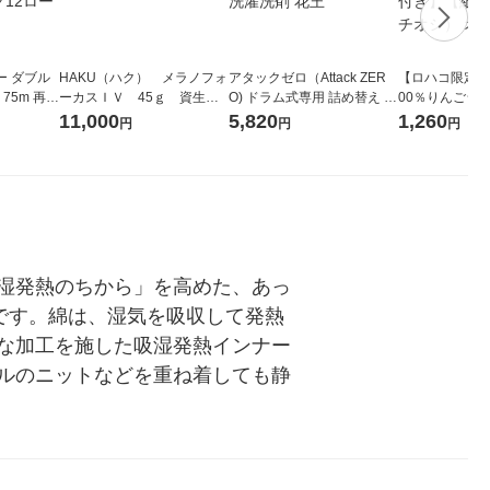
ー ダブル
HAKU（ハク） メラノフォ
アタックゼロ（Attack ZER
【ロハコ限定】
生
ーカスＩＶ 45ｇ 資生
O) ドラム式専用 詰め替え メ
00％りんごジュー
ィフラワー
堂 おまけ付き
ガジャンボ 2300g 1セット
箱（18本入）
11,000
5,820
1,260
円
円
円
パック12
（2個入) 洗濯洗剤 花王
【クイズ付き】
り
ク】（イチオシ
ル
湿発熱のちから」を高めた、あっ
です。綿は、湿気を吸収して発熱
な加工を施した吸湿発熱インナー
ルのニットなどを重ね着しても静