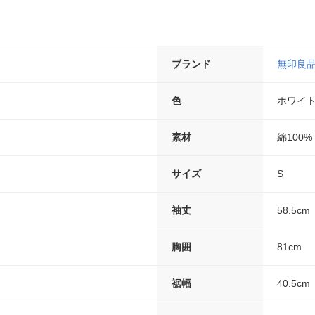
ブランド
無印良
色
ホワイ
素材
綿100%
サイズ
S
袖丈
58.5cm
胸囲
81cm
裾幅
40.5cm