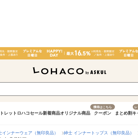
獲得はこちら
レ
トレット
ロハコセール
新着商品
オリジナル商品
クーポン
まとめ割
キ
士インナーウェア（無印良品）
紳士 インナートップス（無印良品）