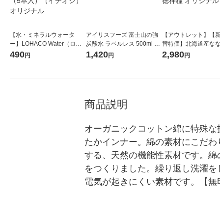
【水・ミネラルウォータ
アイリスフーズ 富士山の強
【アウトレット】【
ー】LOHACO Water（ロハ
炭酸水 ラベルレス 500ml 1
替特価】北海道産な
コウォーター）2L ラベルレ
箱（24本入）
し 無洗米 5kg 1袋 
490
1,420
2,980
円
円
円
ス 1箱（5本入）（イチオ
米 木徳神糧 オリジナ
シ） オリジナル
商品説明
オーガニックコットン綿に特殊な
たかインナー。綿の素材にこだわ
する、天然の機能性素材です。綿
をつくりました。繰り返し洗濯を
電気が起きにくい素材です。【無印