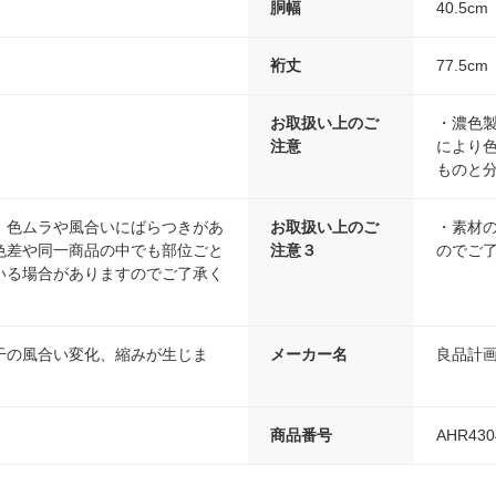
胴幅
40.5cm
裄丈
77.5cm
お取扱い上のご
・濃色
注意
により
ものと
、色ムラや風合いにばらつきがあ
お取扱い上のご
・素材
色差や同一商品の中でも部位ごと
注意３
のでご
いる場合がありますのでご了承く
干の風合い変化、縮みが生じま
メーカー名
良品計
商品番号
AHR430