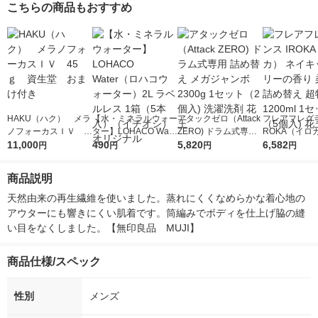
こちらの商品もおすすめ
HAKU（ハク） メラ
【水・ミネラルウォー
アタックゼロ（Attack
フレアフレグラ
ノフォーカスＩＶ 4
ター】LOHACO Wate
ZERO) ドラム式専用
ROKA（イロ
5ｇ 資生堂 おまけ
11,000
r（ロハコウォータ
490
詰め替え メガジャン
5,820
イキッドリリ
6,582
円
円
円
円
付き
ー）2L ラベルレス 1
ボ 2300g 1セット（2
柔軟剤 詰め替
箱（5本入）（イチオ
個入) 洗濯洗剤 花王
大 1200ml 
商品説明
シ） オリジナル
（5個入) 花王
天然由来の再生繊維を使いました。蒸れにくくなめらかな着心地の
アウターにも響きにくい肌着です。筒編みでボディを仕上げ脇の縫
い目をなくしました。【無印良品　MUJI】
商品仕様/スペック
性別
メンズ