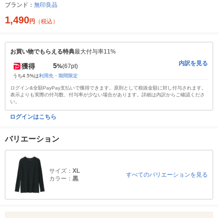
ブランド：
無印良品
1,490
円
（税込）
お買い物でもらえる特典
最大付与率11%
内訳を見る
5
獲得
%
(67pt)
うち4.5%は
利用先・期間限定
ログイン&全額PayPay支払いで獲得できます。原則として税抜金額に対し付与されます。
表示よりも実際の付与数、付与率が少ない場合があります。詳細は内訳からご確認くださ
い。
ログインはこちら
バリエーション
サイズ：
XL
すべてのバリエーションを見る
カラー：
黒