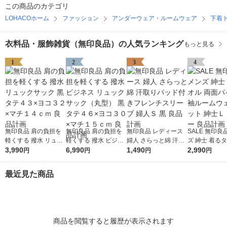
この商品のカテゴリ
LOHACOホーム
ファッション
アンダーウェア・ルームウェア
下着
衣料品・服飾雑貨（無印良品）の人気ランキング
もっと見る
1
2
3
4
無印良品 肩の負担を
無印良品 肩の負担を
無印良品 レディース
SALE 無印良品 メン
軽くする 撥水 リュッ
軽くする 撥水 ビジネ
婦人 さらっと綿 汗取
ズ 紳士 着るタ
クサック 黒 タテ４３
3,990
ス リュックサック
6,990
りパッド付きフレンチ
1,490
面パイル 半袖
2,990
円
円
円
円
×ヨコ３２×マチ１４
（丸型） 黒 タテ４６
スリーブ 婦人Ｓ 黒 良
ウェアセット 
ｃｍ 良品計画
×ヨコ３０×マチ１５
品計画
杢グレー 良品
最近見た商品
ｃｍ 良品計画
商品を閲覧すると履歴が表示されます