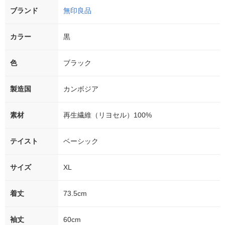
ブランド
無印良品
カラー
黒
色
ブラック
製造国
カンボジア
素材
再生繊維（リヨセル）100%
テイスト
ベーシック
サイズ
XL
着丈
73.5cm
袖丈
60cm