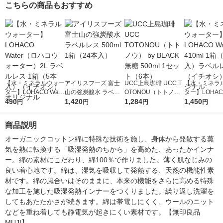
こちらの商品もおすすめ
【水・ミネラルウォー
アイリスフーズ 富士
UCC上島珈琲 UCC T
【水・ミネラ
ター】LOHACO Wate
山の強炭酸水 ラベル
OTONOU（トトノ
ター】LOHACO
r（ロハコウォータ
490
レス 500ml 1箱（24
1,420
ウ） by BLACK無糖 5
1,284
r 410ml 1箱
1,450
円
円
円
円
ー）2L ラベルレス 1
本入）
00ml 1セット（6本）
入）ラベルレ
箱（5本入）（イチオ
オシ） オリジ
商品説明
シ） オリジナル
オーガニックコットン綿に特殊な技術を施し、身体から発散する蒸
気を熱に転換する「吸湿発熱のちから」を高めた、あったかインナ
ー。綿の素材にこだわり、綿100％で作りました。薄く肌なじみの
良い着心地です。綿は、湿気を吸収して発熱する、天然の機能性素
材です。綿の風合いはそのままに、本来の機能をさらに高める特殊
な加工を施した吸湿発熱インナーをつくりました。繰り返し洗濯を
してもあたたかさが続きます。綿は帯電しにくく、ウールのニット
などを重ね着しても静電気が起きにくい素材です。【無印良品　
MUJI】