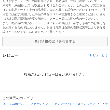
おりますが、メーカーの都合等により、商品規格・仕様（容量、パッケージ、
原材料、原産国など）が変更される場合がございます。このため、実際にお届
けする商品とサイト上の商品情報の表記が異なる場合がございますので、ご使
用前には必ずお届けした商品の商品ラベルや注意書きをご確認ください。さら
に詳細な商品情報が必要な場合は、メーカー等にお問い合わせください。
また、商品名における「セット」や「箱」の表記は、必ずしも箱でのお届けを
お約束するものではありません。お届け形態は倉庫の在庫状況等により異なる
場合がございます。あらかじめご了承ください。
商品情報の誤りを報告する
レビュー
レビューとは
投稿されたレビューはまだありません。
この商品のカテゴリ
LOHACOホーム
ファッション
アンダーウェア・ルームウェア
下着