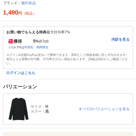
ブランド：
無印良品
1,490
円
（税込）
お買い物でもらえる特典
最大付与率7%
内訳を見る
5
獲得
%
(67pt)
うち4.5%は
利用先・期間限定
ログイン&全額PayPay支払いで獲得できます。原則として税抜金額に対し付与されます。
表示よりも実際の付与数、付与率が少ない場合があります。詳細は内訳からご確認くださ
い。
ログインはこちら
バリエーション
サイズ：
M
すべてのバリエーションを見る
カラー：
黒