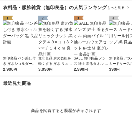
衣料品・服飾雑貨（無印良品）の人気ランキング
もっと見る
1
2
3
4
無印良品 ペン差し付
無印良品 肩の負担を
SALE 無印良品 メン
無印良品 パス
き 撥水ショルダーバ
軽くする 撥水 リュッ
ズ 紳士 着るタオル 両
カードケース
ッグ 黒 良品計画
2,990
クサック 黒 タテ４３
3,990
面パイル 半袖ルーム
2,990
付ストラップ 
390
円
円
円
円
×ヨコ３２×マチ１４
ウェアセット 紳士Ｍ
計画
ｃｍ 良品計画
杢グレー 良品計画
最近見た商品
商品を閲覧すると履歴が表示されます