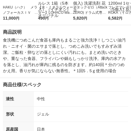
HAKU（ハク） メラ
【水・ミネラルウォー
アタックゼロ（Attack
フレアフレグラ
ノフォーカスＩＶ 4
ター】LOHACO Wate
ZERO) ドラム式専用
ROKA（イロ
5ｇ 資生堂 おまけ
11,000
r（ロハコウォータ
490
詰め替え メガジャン
5,820
イキッドリリ
6,582
円
円
円
円
付き
ー）2L ラベルレス 1
ボ 2300g 1セット（2
柔軟剤 詰め替
箱（5本入）（イチオ
個入) 洗濯洗剤 花王
大 1200ml 
商品説明
シ） オリジナル
（5個入) 花王
食洗機につめこんだ食器も庫内もまるごと強力洗浄！しつこい油汚
れ・ニオイ・菌のエサまで落とし、つめこみ洗いでもすみずみ清
潔。ご飯粒・卵などの落としにくい汚れにも。まとめ洗いのとき
や、重なった食器、フライパンや鍋もしっかり洗浄。庫内の水アカ
を落とし、油汚れが庫内に残るのを防ぎます。約140回＊分のつめ
かえ用。香りが気にならない無香性。＊1回5．5ｇ使用の場合
商品仕様/スペック
液性
中性
形状
ジェル
原産国
日本