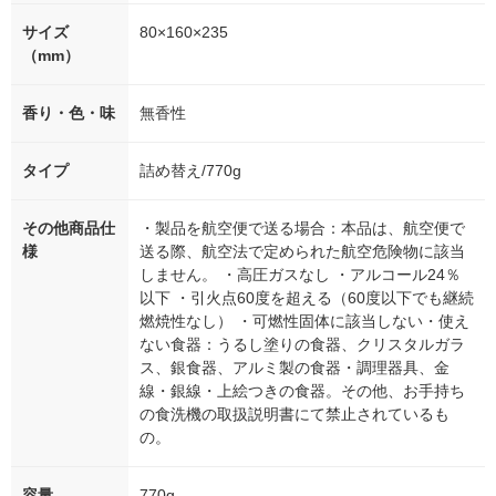
サイズ
80×160×235
（mm）
香り・色・味
無香性
タイプ
詰め替え/770g
その他商品仕
・製品を航空便で送る場合：本品は、航空便で
様
送る際、航空法で定められた航空危険物に該当
しません。 ・高圧ガスなし ・アルコール24％
以下 ・引火点60度を超える（60度以下でも継続
燃焼性なし） ・可燃性固体に該当しない・使え
ない食器：うるし塗りの食器、クリスタルガラ
ス、銀食器、アルミ製の食器・調理器具、金
線・銀線・上絵つきの食器。その他、お手持ち
の食洗機の取扱説明書にて禁止されているも
の。
容量
770g