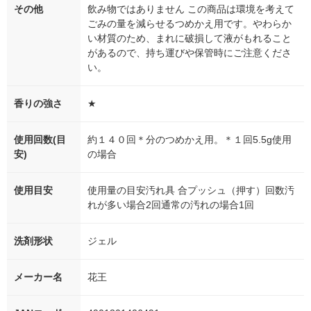
その他
飲み物ではありません この商品は環境を考えて
ごみの量を減らせるつめかえ用です。やわらか
い材質のため、まれに破損して液がもれること
があるので、持ち運びや保管時にご注意くださ
い。
香りの強さ
★
使用回数(目
約１４０回＊分のつめかえ用。＊１回5.5g使用
安)
の場合
使用目安
使用量の目安汚れ具 合プッシュ（押す）回数汚
れが多い場合2回通常の汚れの場合1回
洗剤形状
ジェル
メーカー名
花王