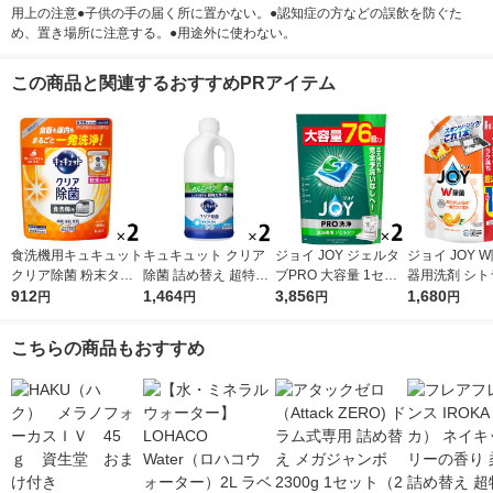
用上の注意●子供の手の届く所に置かない。●認知症の方などの誤飲を防ぐた
め、置き場所に注意する。●用途外に使わない。
この商品と関連するおすすめPRアイテム
食洗機用キュキュット
キュキュット クリア
ジョイ JOY ジェルタ
ジョイ JOY 
クリア除菌 粉末タイ
除菌 詰め替え 超特大
ブPRO 大容量 1セッ
器用洗剤 シト
プ オレンジ 詰め替え
912
1250mL 1セット（2
1,464
ト（76個入×2袋） 食
3,856
レンジの香り 
1,680
円
円
円
円
500g 1セット（2個
個入） 食器用洗剤 花
洗機用洗剤 P＆G
え 超ジャンボ 
入） 食洗機用洗剤 花
王
L 1セット（1
こちらの商品もおすすめ
王
P＆G