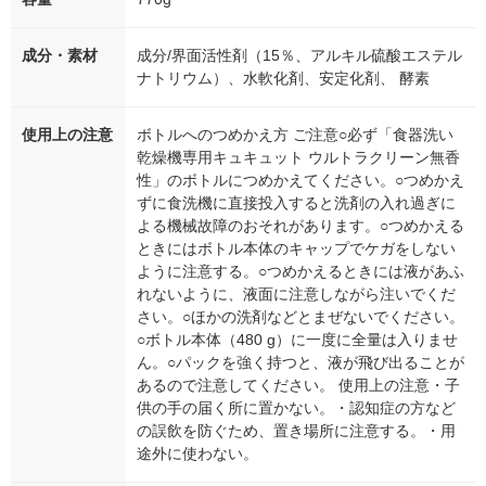
成分・素材
成分/界面活性剤（15％、アルキル硫酸エステル
ナトリウム）、水軟化剤、安定化剤、 酵素
使用上の注意
ボトルへのつめかえ方 ご注意○必ず「食器洗い
乾燥機専用キュキュット ウルトラクリーン無香
性」のボトルにつめかえてください。○つめかえ
ずに食洗機に直接投入すると洗剤の入れ過ぎに
よる機械故障のおそれがあります。○つめかえる
ときにはボトル本体のキャップでケガをしない
ように注意する。○つめかえるときには液があふ
れないように、液面に注意しながら注いでくだ
さい。○ほかの洗剤などとまぜないでください。
○ボトル本体（480 g）に一度に全量は入りませ
ん。○パックを強く持つと、液が飛び出ることが
あるので注意してください。 使用上の注意・子
供の手の届く所に置かない。・認知症の方など
の誤飲を防ぐため、置き場所に注意する。・用
途外に使わない。