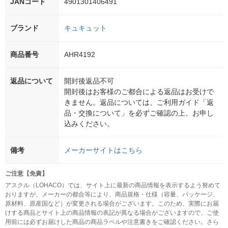
JANコード
4901301406491
ブランド
キュキュット
商品番号
AHR4192
返品について
開封後返品不可
開封後はお客様のご都合による返品はお受けで
きません。返品については、ご利用ガイド「返
品・交換について」を必ずご確認の上、お申し
込みください。
備考
メーカーサイトはこちら
ご注意【免責】
アスクル（LOHACO）では、サイト上に最新の商品情報を表示するよう努めて
おりますが、メーカーの都合等により、商品規格・仕様（容量、パッケージ、
原材料、原産国など）が変更される場合がございます。このため、実際にお届
けする商品とサイト上の商品情報の表記が異なる場合がございますので、ご使
用前には必ずお届けした商品の商品ラベルや注意書きをご確認ください。さら