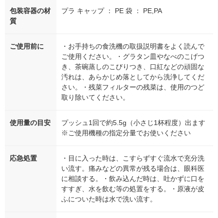
包装容器の材
プラ キャップ ： PE 袋 ： PE,PA
質
ご使用前に
・お手持ちの食洗機の取扱説明書をよく読んで
ご使用ください。・グラタン皿やなべのこげつ
き、茶碗蒸しのこびりつき、口紅などの頑固な
汚れは、あらかじめ落としてから洗浄してくだ
さい。・残菜フィルターの残菜は、使用のつど
取り除いてください。
使用量の目安
プッシュ1回で約5.5g（小さじ1杯程度）出ます
※ご使用機種の指定分量でお使いください
応急処置
・目に入った時は、こすらずすぐ流水で充分洗
い流す。痛みなどの異常が残る場合は、眼科医
に相談する。・飲み込んだ時は、吐かずに口を
すすぎ、水を飲む等の処置をする。・原液が皮
ふについた時は水で洗い流す。