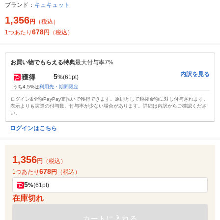
ブランド：
キュキュット
1,356
円
（税込）
678
1つあたり
円
（税込）
お買い物でもらえる特典
最大付与率7%
内訳を見る
5
獲得
%
(61pt)
うち4.5%は
利用先・期間限定
ログイン&全額PayPay支払いで獲得できます。原則として税抜金額に対し付与されます。
表示よりも実際の付与数、付与率が少ない場合があります。詳細は内訳からご確認くださ
い。
ログインはこちら
1,356
円
（税込）
678
1つあたり
円
（税込）
5
%
(61pt)
在庫切れ
カートに入れる