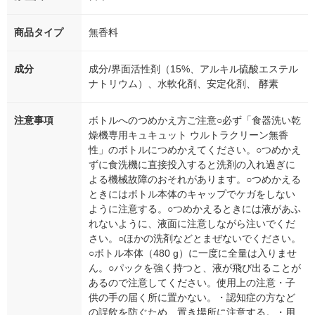
商品タイプ
無香料
成分
成分/界面活性剤（15%、アルキル硫酸エステル
ナトリウム）、水軟化剤、安定化剤、 酵素
注意事項
ボトルへのつめかえ方ご注意○必ず「食器洗い乾
燥機専用キュキュット ウルトラクリーン無香
性」のボトルにつめかえてください。○つめかえ
ずに食洗機に直接投入すると洗剤の入れ過ぎに
よる機械故障のおそれがあります。○つめかえる
ときにはボトル本体のキャップでケガをしない
ように注意する。○つめかえるときには液があふ
れないように、液面に注意しながら注いでくだ
さい。○ほかの洗剤などとまぜないでください。
○ボトル本体（480 g）に一度に全量は入りませ
ん。○パックを強く持つと、液が飛び出ることが
あるので注意してください。使用上の注意・子
供の手の届く所に置かない。・認知症の方など
の誤飲を防ぐため、置き場所に注意する。・用