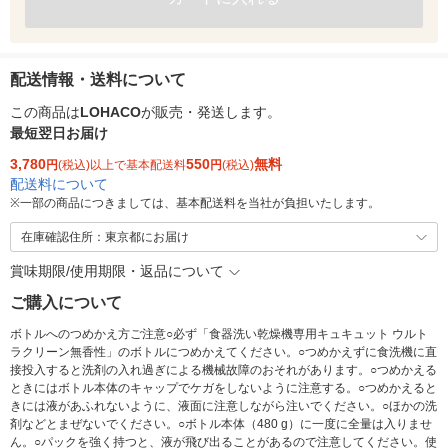
配送情報・送料について
この商品は
LOHACO
が販売・発送します。
最短翌日お届け
3,780
550
無料
円
(税込)以上で基本配送料
円
(税込)
配送料について
※
一部の商品につきましては、基本配送料を当社が負担いたします。
在庫確認住所：東京都にお届け
賞味期限/使用期限・返品について
ご購入について
ボトルへのつめかえ方ご注意○必ず「食器洗い乾燥機専用キュキュット ウルト
ラクリーン無香性」のボトルにつめかえてください。○つめかえずに食洗機に直
接投入すると洗剤の入れ過ぎによる機械故障のおそれがあります。○つめかえる
ときにはボトル本体のキャップでケガをしないように注意する。○つめかえると
きには液があふれないように、液面に注意しながら注いでください。○ほかの洗
剤などとまぜないでください。○ボトル本体（480 g）に一度に全量は入りませ
ん。○パックを強く持つと、液が飛び出ることがあるので注意してください。使