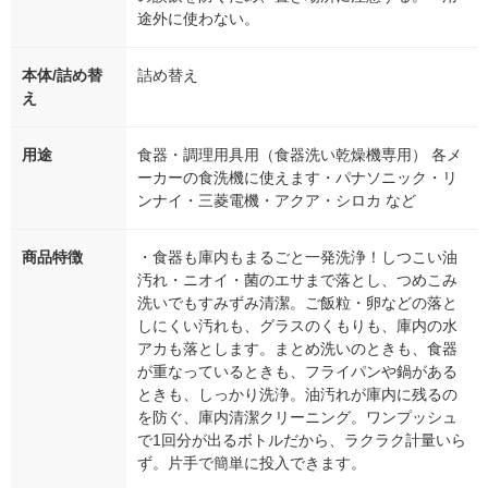
途外に使わない。
本体/詰め替
詰め替え
え
用途
食器・調理用具用（食器洗い乾燥機専用） 各メ
ーカーの食洗機に使えます・パナソニック・リ
ンナイ・三菱電機・アクア・シロカ など
商品特徴
・食器も庫内もまるごと一発洗浄！しつこい油
汚れ・ニオイ・菌のエサまで落とし、つめこみ
洗いでもすみずみ清潔。ご飯粒・卵などの落と
しにくい汚れも、グラスのくもりも、庫内の水
アカも落とします。まとめ洗いのときも、食器
が重なっているときも、フライパンや鍋がある
ときも、しっかり洗浄。油汚れが庫内に残るの
を防ぐ、庫内清潔クリーニング。ワンプッシュ
で1回分が出るボトルだから、ラクラク計量いら
ず。片手で簡単に投入できます。