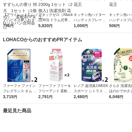
【アウトレット】レノ
アタックゼロ（Attack
キッチン泡ハイター
キッチン泡ハ
アハピネス夢ふわタッ
ZERO) ドラム式専用
ハンディスプレー 付
ハンディスプレ
チウォームコットン＆
796
詰め替え メガジャン
5,820
替用400mL 1セット
1,000
替用400mL 
506
円
円
円
円
すずらんの香り 特
ボ 2300g 1セット（2
（1個×4） 花王
（1個×2） 花
大 1セット（1個×
個入) 洗濯洗剤 花王
LOHACOからのおすすめPRアイテム
2） 柔軟剤 P＆Gジ
ャパン合同会社
ファーファ ファイン
ファーファ フリー＆
レノア 超消臭1WEEK
さらさ 洗濯洗
フレグランス オム 詰
フリーアンド 柔軟剤
スポーツ シトラス 詰
ほのかでやさ
め替え 特大 2000mL
3,715
無香料 詰め替え 1500
2,791
め替え 超特大 1380m
2,480
系の香り 詰め
6,048
円
円
円
円
1セット(1個×2) 柔軟
ml 1セット（2個入）
L 1セット（1個×2）
ルトラジャンボ 
剤 NSファーファ
柔軟剤 NSファーフ
柔軟剤 P＆G
g 1セット（1
最近見た商品
ァ・ジャパン
P＆G