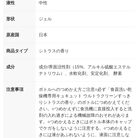
液性
中性
形状
ジェル
原産国
日本
商品タイプ
シトラスの香り
成分
成分/界面活性剤（15%、アルキル硫酸エステル
ナトリウム）、水軟化剤、安定化剤、 酵素
注意事項
ボトルへのつめかえ方ご注意○必ず「食器洗い乾
燥機専用キュキュット ウルトラクリーンすっき
りシトラスの香り」のボトルにつめかえてくだ
さい。○つめかえずに食洗機に直接投入すると洗
剤の入れ過ぎによる機械故障のおそれがありま
す。○つめかえるときにはボトル本体のキャップ
でケガをしないように注意する。○つめかえると
きには液があふれないように、液面に注意しな