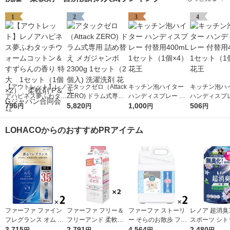
1
2
3
4
【アウトレット】レノ
アタックゼロ（Attack
キッチン泡ハイター
キッチン泡ハ
アハピネス夢ふわタッ
ZERO) ドラム式専用
ハンディスプレー 付
ハンディスプレ
チウォームコットン＆
796
詰め替え メガジャン
5,820
替用400mL 1セット
1,000
替用400mL 
506
円
円
円
円
すずらんの香り 特
ボ 2300g 1セット（2
（1個×4） 花王
（1個×2） 花
大 1セット（1個×
個入) 洗濯洗剤 花王
LOHACOからのおすすめPRアイテム
2） 柔軟剤 P＆Gジ
ャパン合同会社
ファーファ ファイン
ファーファ フリー＆
ファーファ ストーリ
レノア 超消臭1
フレグランス オム 詰
フリーアンド 柔軟剤
ー そらのお散歩 フロ
スポーツ シト
め替え 特大 2000mL
3,715
無香料 詰め替え 1500
2,791
ーラルソープの香り
4,564
め替え 超特大 
2,480