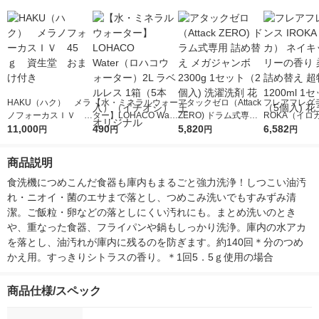
HAKU（ハク） メラ
【水・ミネラルウォー
アタックゼロ（Attack
フレアフレグラ
ノフォーカスＩＶ 4
ター】LOHACO Wate
ZERO) ドラム式専用
ROKA（イロ
5ｇ 資生堂 おまけ
11,000
r（ロハコウォータ
490
詰め替え メガジャン
5,820
イキッドリリ
6,582
円
円
円
円
付き
ー）2L ラベルレス 1
ボ 2300g 1セット（2
柔軟剤 詰め替
箱（5本入）（イチオ
個入) 洗濯洗剤 花王
大 1200ml 
商品説明
シ） オリジナル
（5個入) 花王
食洗機につめこんだ食器も庫内もまるごと強力洗浄！しつこい油汚
れ・ニオイ・菌のエサまで落とし、つめこみ洗いでもすみずみ清
潔。ご飯粒・卵などの落としにくい汚れにも。まとめ洗いのとき
や、重なった食器、フライパンや鍋もしっかり洗浄。庫内の水アカ
を落とし、油汚れが庫内に残るのを防ぎます。約140回＊分のつめ
かえ用。すっきりシトラスの香り。＊1回5．5ｇ使用の場合
商品仕様/スペック