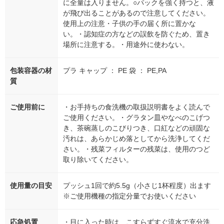
に全量は入りません。○パックを強く持つと、液
が飛び出ることがあるので注意してください。
使用上の注意・子供の手の届く所に置かな
い。・認知症の方などの誤飲を防ぐため、置き
場所に注意する。・用途外に使わない。
包装容器の材
プラ キャップ ： PE 袋 ： PE,PA
質
ご使用前に
・お手持ちの食洗機の取扱説明書をよく読んで
ご使用ください。・グラタン皿やなべのこげつ
き、茶碗蒸しのこびりつき、口紅などの頑固な
汚れは、あらかじめ落としてから洗浄してくだ
さい。・残菜フィルターの残菜は、使用のつど
取り除いてください。
使用量の目安
プッシュ1回で約5.5g（小さじ1杯程度）出ます
※ご使用機種の指定分量でお使いください
応急処置
・目に入った時は、こすらずすぐ流水で充分洗