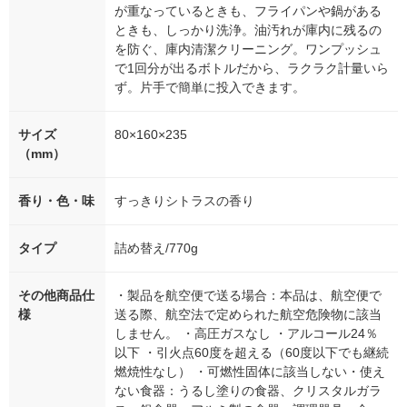
が重なっているときも、フライパンや鍋がある
ときも、しっかり洗浄。油汚れが庫内に残るの
を防ぐ、庫内清潔クリーニング。ワンプッシュ
で1回分が出るボトルだから、ラクラク計量いら
ず。片手で簡単に投入できます。
サイズ
80×160×235
（mm）
香り・色・味
すっきりシトラスの香り
タイプ
詰め替え/770g
その他商品仕
・製品を航空便で送る場合：本品は、航空便で
様
送る際、航空法で定められた航空危険物に該当
しません。 ・高圧ガスなし ・アルコール24％
以下 ・引火点60度を超える（60度以下でも継続
燃焼性なし） ・可燃性固体に該当しない・使え
ない食器：うるし塗りの食器、クリスタルガラ