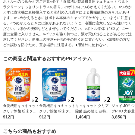
ボトルへのつめかえ方ご注意○必ず「食器洗い乾燥機専用キュキュット ウルト
ラクリーンすっきりシトラスの香り」のボトルにつめかえてください。○つめか
えずに食洗機に直接投入すると洗剤の入れ過ぎによる機械故障のおそれがあり
ます。○つめかえるときにはボトル本体のキャップでケガをしないように注意す
る。○つめかえるときには液があふれないように、液面に注意しながら注いでく
ださい。○ほかの洗剤などとまぜないでください。○ボトル本体（480 g）に一
度に全量は入りません。○パックを強く持つと、液が飛び出ることがあるので注
意してください。使用上の注意●子供の手の届く所に置かない。●認知症の方な
どの誤飲を防ぐため、置き場所に注意する。●用途外に使わない。
この商品と関連するおすすめPRアイテム
食洗機用キュキュット
食洗機用キュキュット
キュキュット クリア
ジョイ JOY 
クリア除菌 粉末タイ
クリア除菌 粉末タイ
除菌 詰め替え 超特大
ブPRO 大容量
プ オレンジ 詰め替え
912
プ グレープフルーツ
912
1250mL 1セット（2
1,464
ト（76個入×2
3,856
円
円
円
円
500g 1セット（2個
詰め替え 500g 1セッ
個入） 食器用洗剤 花
洗機用洗剤 P
入） 食洗機用洗剤 花
ト（2個入） 食洗機用
王
こちらの商品もおすすめ
王
洗剤 花王