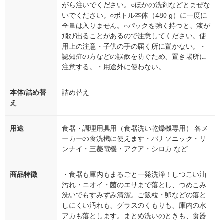
がら注いでください。○ほかの洗剤などとまぜな
いでください。○ボトル本体（480 g）に一度に
全量は入りません。○パックを強く持つと、液が
飛び出ることがあるので注意してください。使
用上の注意・子供の手の届く所に置かない。・
認知症の方などの誤飲を防ぐため、置き場所に
注意する。・用途外に使わない。
本体/詰め替
詰め替え
え
用途
食器・調理用具用（食器洗い乾燥機専用） 各メ
ーカーの食洗機に使えます・パナソニック・リ
ンナイ・三菱電機・アクア・シロカ など
商品特徴
・食器も庫内もまるごと一発洗浄！しつこい油
汚れ・ニオイ・菌のエサまで落とし、つめこみ
洗いでもすみずみ清潔。ご飯粒・卵などの落と
しにくい汚れも、グラスのくもりも、庫内の水
アカも落とします。まとめ洗いのときも、食器