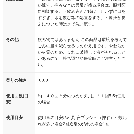
い流す。痛みなどの異常が残る場合は、眼科医
に相談する。・飲み込んだ時は、吐かずに口を
すすぎ、水を飲む等の処置をする。・原液が皮
ふについた時は水で洗い流す。
その他
飲み物ではありません この商品は環境を考えて
ごみの量を減らせるつめかえ用です。やわらか
い材質のため、まれに破損して液がもれること
があるので、持ち運びや保管時にご注意くださ
い。
香りの強さ
★★★
使用回数(目
約１４０回＊分のつめかえ用。＊１回5.5g使用
安)
の場合
使用目安
使用量の目安汚れ具 合プッシュ（押す）回数汚
れが多い場合2回通常の汚れの場合1回