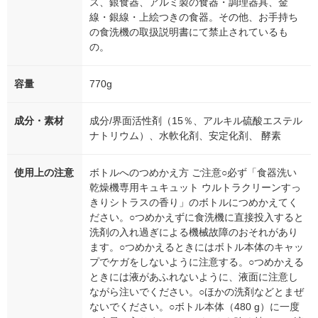
ス、銀食器、アルミ製の食器・調理器具、金
線・銀線・上絵つきの食器。その他、お手持ち
の食洗機の取扱説明書にて禁止されているも
の。
容量
770g
成分・素材
成分/界面活性剤（15％、アルキル硫酸エステル
ナトリウム）、水軟化剤、安定化剤、 酵素
使用上の注意
ボトルへのつめかえ方 ご注意○必ず「食器洗い
乾燥機専用キュキュット ウルトラクリーンすっ
きりシトラスの香り」のボトルにつめかえてく
ださい。○つめかえずに食洗機に直接投入すると
洗剤の入れ過ぎによる機械故障のおそれがあり
ます。○つめかえるときにはボトル本体のキャッ
プでケガをしないように注意する。○つめかえる
ときには液があふれないように、液面に注意し
ながら注いでください。○ほかの洗剤などとまぜ
ないでください。○ボトル本体（480 g）に一度