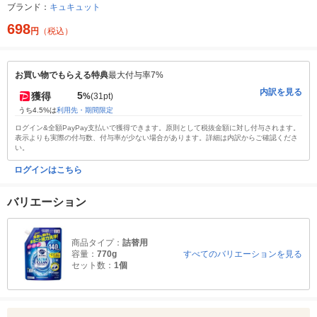
ブランド：
キュキュット
698
円
（税込）
お買い物でもらえる特典
最大付与率7%
内訳を見る
5
獲得
%
(31pt)
うち4.5%は
利用先・期間限定
ログイン&全額PayPay支払いで獲得できます。原則として税抜金額に対し付与されます。
表示よりも実際の付与数、付与率が少ない場合があります。詳細は内訳からご確認くださ
い。
ログインはこちら
バリエーション
商品タイプ：
詰替用
容量：
770g
すべてのバリエーションを見る
セット数：
1個