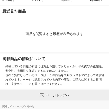
円
円
円
円
1セット(1個×2) 柔軟
ml 1セット（2個入）
詰め替え 超特大 4500
L 1セット（1
剤 NSファーファ
柔軟剤 NSファーフ
mL 1セット（1個×2）
柔軟剤 P＆G
最近見た商品
ァ・ジャパン
柔軟剤 NSファーファ
・ジャパン
商品を閲覧すると履歴が表示されます
掲載商品の情報について
・
掲載している情報の精度には万全を期しておりますが、その内容の正確性、
安全性、有用性を保証するものではありません。
・
現在ご覧になっているページは、この商品を取り扱うストアによって運営さ
れています。ページに記載されている内容や商品、ご購入に関するご質問
は、直接各ストアにお問い合わせください。
ページトップへ
関連サイト・ヘルプ・その他