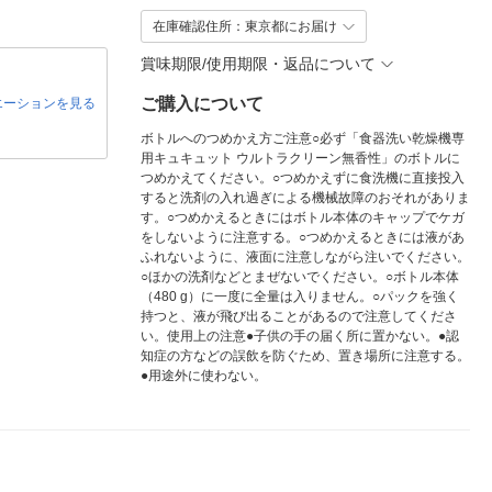
在庫確認住所：東京都にお届け
賞味期限/使用期限・返品について
ご購入について
エーションを見る
ボトルへのつめかえ方ご注意○必ず「食器洗い乾燥機専
用キュキュット ウルトラクリーン無香性」のボトルに
つめかえてください。○つめかえずに食洗機に直接投入
すると洗剤の入れ過ぎによる機械故障のおそれがありま
す。○つめかえるときにはボトル本体のキャップでケガ
をしないように注意する。○つめかえるときには液があ
ふれないように、液面に注意しながら注いでください。
○ほかの洗剤などとまぜないでください。○ボトル本体
（480 g）に一度に全量は入りません。○パックを強く
持つと、液が飛び出ることがあるので注意してくださ
い。使用上の注意●子供の手の届く所に置かない。●認
知症の方などの誤飲を防ぐため、置き場所に注意する。
●用途外に使わない。