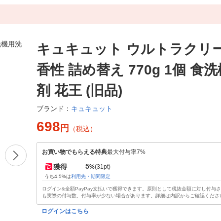
キュキュット ウルトラクリー
香性 詰め替え 770g 1個 食
剤 花王 (旧品)
キュキュット
ブランド：
698
円
（税込）
お買い物でもらえる特典
最大付与率7%
5
獲得
%
(31pt)
うち4.5%は
利用先・期間限定
ログイン&全額PayPay支払いで獲得できます。原則として税抜金額に対し付与
も実際の付与数、付与率が少ない場合があります。詳細は内訳からご確認くださ
ログインはこちら