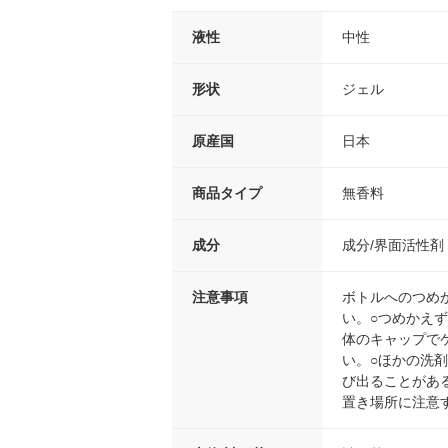
液性
中性
形状
ジェル
原産国
日本
商品タイプ
無香料
成分
成分/界面活性剤
注意事項
ボトルへのつめ
い。○つめかえ
体のキャップで
い。○ほかの洗剤
び出ることがあ
置き場所に注意