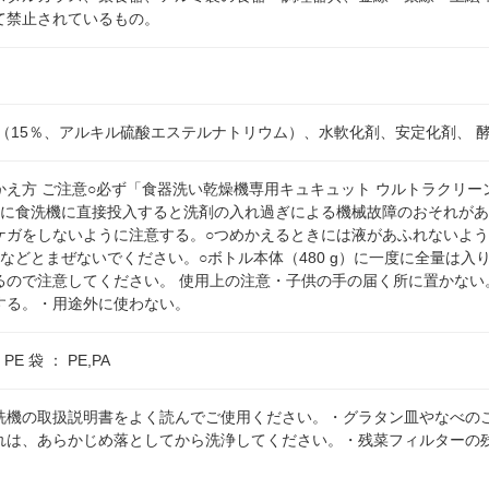
て禁止されているもの。
剤（15％、アルキル硫酸エステルナトリウム）、水軟化剤、安定化剤、 
かえ方 ご注意○必ず「食器洗い乾燥機専用キュキュット ウルトラクリ
ずに食洗機に直接投入すると洗剤の入れ過ぎによる機械故障のおそれがあ
ケガをしないように注意する。○つめかえるときには液があふれないよ
などとまぜないでください。○ボトル本体（480 g）に一度に全量は入
るので注意してください。 使用上の注意・子供の手の届く所に置かない
する。・用途外に使わない。
E 袋 ： PE,PA
洗機の取扱説明書をよく読んでご使用ください。・グラタン皿やなべの
れは、あらかじめ落としてから洗浄してください。・残菜フィルターの