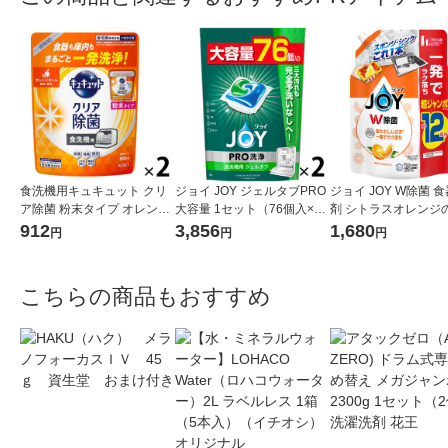
食洗機用キュキュット クリ
ジョイ JOY ジェルタブPRO
ジョイ JOY W除菌 
ア除菌 粉末タイプ オレンジ
大容量 1セット（76個入×2
剤 シトラスオレンジ
詰め替え 500g 1セット（2
袋） 食洗機用洗剤 P＆G
詰め替え 超ジャンボ 1
912
3,856
1,680
円
円
円
個入） 食洗機用洗剤 花王
L 1セット（1個×2） 
こちらの商品もおすすめ