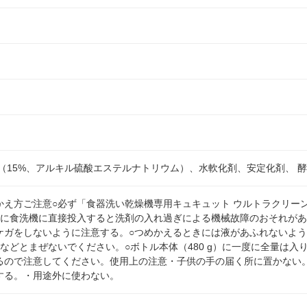
（15%、アルキル硫酸エステルナトリウム）、水軟化剤、安定化剤、 
かえ方ご注意○必ず「食器洗い乾燥機専用キュキュット ウルトラクリー
ずに食洗機に直接投入すると洗剤の入れ過ぎによる機械故障のおそれがあ
ケガをしないように注意する。○つめかえるときには液があふれないよ
などとまぜないでください。○ボトル本体（480 g）に一度に全量は入
るので注意してください。使用上の注意・子供の手の届く所に置かない
する。・用途外に使わない。