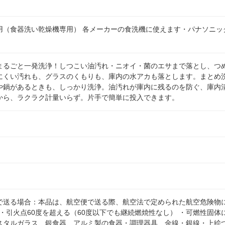
用（食器洗い乾燥機専用） 各メーカーの食洗機に使えます・パナソニッ
まるごと一発洗浄！しつこい油汚れ・ニオイ・菌のエサまで落とし、つ
にくい汚れも、グラスのくもりも、庫内の水アカも落とします。まとめ
や鍋があるときも、しっかり洗浄。油汚れが庫内に残るのを防ぐ、庫内
から、ラクラク計量いらず。片手で簡単に投入できます。
で送る場合：本品は、航空便で送る際、航空法で定められた航空危険物に
 ・引火点60度を超える（60度以下でも継続燃焼性なし） ・可燃性固
スタルガラス、銀食器、アルミ製の食器・調理器具、金線・銀線・上絵