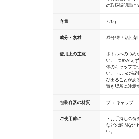
の取扱説明書に
容量
770g
成分・素材
成分/界面活性
使用上の注意
ボトルへのつめ
い。○つめかえ
体のキャップで
い。○ほかの洗剤
び出ることがあ
置き場所に注意
包装容器の材質
プラ キャップ ： P
ご使用前に
・お手持ちの食
などの頑固な汚
い。