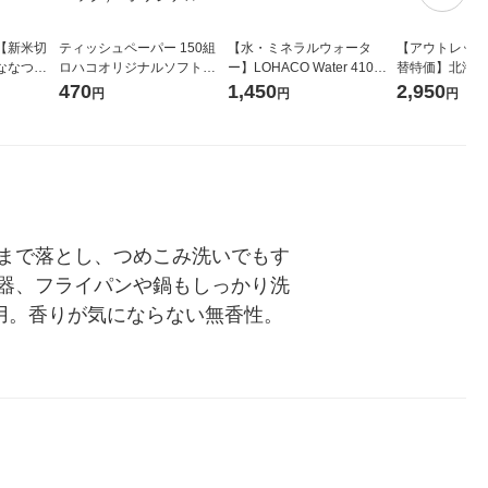
【新米切
ティッシュペーパー 150組
【水・ミネラルウォータ
【アウトレット
ななつぼ
ロハコオリジナルソフトパ
ー】LOHACO Water 410ml
替特価】北海道
袋 令和7年産
ックティッシュ フィオナ オ
1箱（20本入）ラベルレス
し 精白米 5kg
470
1,450
2,950
円
円
円
ジナル
リジナル 1セット（10個：
（イチオシ） オリジナル
米 木徳神糧 オ
5個入×2パック） オリジナ
ル
まで落とし、つめこみ洗いでもす
器、フライパンや鍋もしっかり洗
用。香りが気にならない無香性。