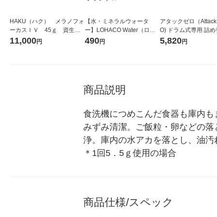
HAKU（ハク） メラノフォ
【水・ミネラルウォータ
アタックゼロ（Attack
ーカスＩＶ 45ｇ 資生
ー】LOHACO Water（ロハ
O) ドラム式専用 詰め
堂 おまけ付き
コウォーター）2L ラベルレ
ガジャンボ 2300g 1
11,000
490
5,820
円
円
円
ス 1箱（5本入）（イチオ
（2個入) 洗濯洗剤 花
シ） オリジナル
商品説明
食洗機につめこんだ食器も庫内も
みずみ清潔。ご飯粒・卵などの落
浄。庫内の水アカを落とし、油汚
＊1回5．5ｇ使用の場合
商品仕様/スペック