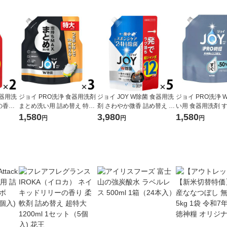
食器用洗
ジョイ PRO洗浄 食器用洗剤
ジョイ JOY W除菌 食器用洗
ジョイ PRO洗浄 
の香り
まとめ洗い用 詰め替え 特大
剤 さわやか微香 詰め替え 超
い用 食器用洗剤 
550m
650mL 1セット（1個×3） P
ジャンボ 1550mL 1セット
詰め替え 特大 650
1,580
3,980
1,580
円
円
円
P＆G
＆G
（1個×5） P＆G
ト（1個×3） P＆G