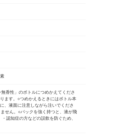
酵素
ン無香性」のボトルにつめかえてくださ
ります。○つめかえるときにはボトル本
うに、液面に注意しながら注いでくださ
りません。○パックを強く持つと、液が飛
。・認知症の方などの誤飲を防ぐため、