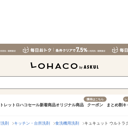
獲得はこちら
レ
トレット
ロハコセール
新着商品
オリジナル商品
クーポン
まとめ割
キ
所洗剤
キッチン・台所洗剤
食洗機用洗剤
キュキュット ウルトラクリ