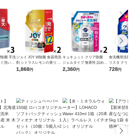
W除菌 手洗
ジョイ JOY W除菌 食器用洗
キュキュット クリア除菌
食洗機用洗剤 
すぐ洗い用
剤 シトラスレモンの香り 詰
ジェルタイプ 無香性 詰め替
リスタ クリアE
mL 1セッ
め替え 超ジャンボ 1550mL
え 特大 1000g 1セット（2個
ートオレンジの
1,868
2,360
728
円
円
円
1セット（1個×2） P＆G
入） 食洗機用洗剤 花王
え 大型 660g