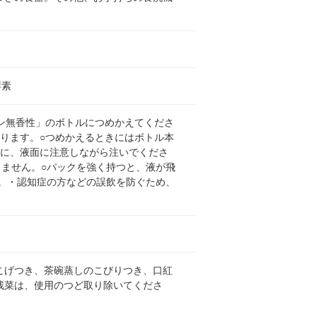
酵素
ーン無香性」のボトルにつめかえてくださ
ります。○つめかえるときにはボトル本
うに、液面に注意しながら注いでくださ
りません。○パックを強く持つと、液が飛
。・認知症の方などの誤飲を防ぐため、
こげつき、茶碗蒸しのこびりつき、口紅
残菜は、使用のつど取り除いてくださ