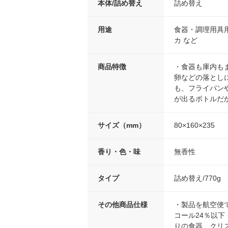
本体/詰め替え
詰め替え
用途
食器・調理用具
カ など
商品特徴
・食器も庫内も
卵などの落とし
も、フライパン
が出るボトルだ
サイズ（mm）
80×160×235
香り・色・味
無香性
タイプ
詰め替え/770g
その他商品仕様
・製品を航空便
コール24％以下
りの食器、クリ