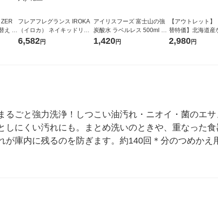
 ZER
フレアフレグランス IROKA
アイリスフーズ 富士山の強
【アウトレット】
替え メ
（イロカ） ネイキッドリリ
炭酸水 ラベルレス 500ml 1
替特価】北海道産
セット
ーの香り 柔軟剤 詰め替え 超
箱（24本入）
し 無洗米 5kg 1
6,582
1,420
2,980
円
円
円
王
特大 1200ml 1セット（5個
米 木徳神糧 オリ
入) 花王
まるごと強力洗浄！しつこい油汚れ・ニオイ・菌のエサ
としにくい汚れにも。まとめ洗いのときや、重なった食
れが庫内に残るのを防ぎます。約140回＊分のつめかえ