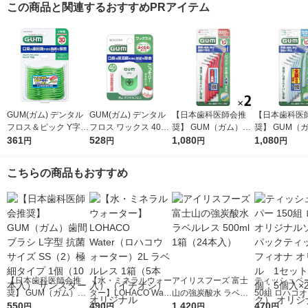
この商品と関連するおすすめPRアイテム
GUM(ガム) デンタル
GUM(ガム) デンタル
【日本歯科医師会推
【日本歯科医
フロス＆ピック Y字型
フロス ワックス 40m
奨】 GUM（ガム）歯
奨】 GUM（
糸付きようじ 歯間ケ
361
サンスター GUM 歯垢
528
間ブラシ L字型 抗菌
1,080
間ブラシ L字
1,080
円
円
円
円
ア 歯垢除去 虫歯予防
除去 歯間ケア 虫歯予
サイズ SSSS（0）シ
サイズ SS（
30本
防
リーズ最細タイプ 1セ
タイプ 1セッ
こちらの商品もおすすめ
ット（10本入×2個）
入×2個） サ
サンスター
【日本歯科医師会推
【水・ミネラルウォー
アイリスフーズ 富士
ティッシュペー
奨】 GUM（ガム）歯
ター】LOHACO Wate
山の強炭酸水 ラベル
50組 ロハコ
間ブラシ L字型 抗菌
550
r（ロハコウォータ
490
レス 500ml 1箱（24
1,420
ルソフトパッ
470
円
円
円
円