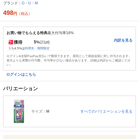
ブランド：
G・U・M
498
円
（税込）
お買い物でもらえる特典
最大付与率16%
内訳を見る
5
獲得
%
(21pt)
うち4.5%は
利用先・期間限定
ログイン&全額PayPay支払いで獲得できます。原則として税抜金額に対し付与されます。
表示よりも実際の付与数、付与率が少ない場合があります。詳細は内訳からご確認くださ
い。
ログインはこちら
バリエーション
サイズ：
M
すべてのバリエーションを見る