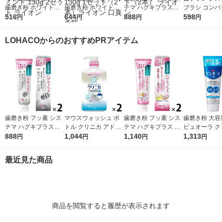
歯磨き粉 ホワイトニ
歯磨き粉 ホワイトニ
テマ ハグキプラスW
ブラシ コンパ
ング クリニカアドバ
516
ング フッ素 NONIO
644
ホワイトニング ハミ
888
ふつう 歯周病
598
円
円
円
円
ンテージ +ホワイトニ
（ノニオ）プラスホワ
ガキ 高濃度フッ素配
セット（3本
ング ハミガキ クリア
イトニング ハミガキ
合 歯周病予防 95g 1
ン
LOHACOからのおすすめPRアイテム
ミント 130g 2セット
130g 1セット（2本）
セット（2本） ライオ
ライオン
ライオン 口臭予防
ン
歯磨き粉 フッ素 シス
マウスウォッシュ ボ
歯磨き粉 フッ素 シス
歯磨き粉 大容
テマ ハグキプラスW
トル クリニカ アドバ
テマ ハグキプラス ハ
ピュオーラ ク
ホワイトニング ハミ
888
ンテージ デンタルリ
1,044
ミガキ 組織修復成分
1,140
ミント 170g
1,313
円
円
円
円
ガキ 高濃度フッ素配
ンス 低刺激タイプ ノ
ダブル配合 歯周病予
（2本） 花王
合 歯周病予防 95g 1
ンアルコール 900mL
防 90g 1セット（2
口臭・歯肉炎
最近見た商品
セット（2本） ライオ
1セット（2本） ライ
本） ライオン
ン
オン
商品を閲覧すると履歴が表示されます