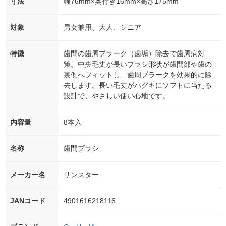
寸法
幅76mm×奥行き16mm×高さ175mm
対象
男女兼用、大人、シニア
特徴
歯間の歯周プラーク（歯垢）除去で歯周病対
策。中央毛丈が長いブラシ形状が歯間部や歯の
裏側へフィットし、歯周プラークを効果的に除
去します。長い毛丈がハグキにソフトに当たる
設計で、やさしい使い心地です。
内容量
8本入
名称
歯間ブラシ
メーカー名
サンスター
JANコード
4901616218116