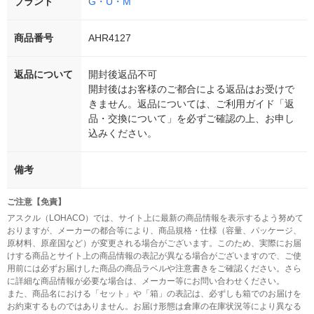
ブランド
G・U・M
商品番号
AHR4127
返品について
開封後返品不可
開封後はお客様のご都合による返品はお受けで
きません。返品については、ご利用ガイド「返
品・交換について」を必ずご確認の上、お申し
込みください。
備考
ご注意【免責】
アスクル（LOHACO）では、サイト上に最新の商品情報を表示するよう努めて
おりますが、メーカーの都合等により、商品規格・仕様（容量、パッケージ、
原材料、原産国など）が変更される場合がございます。このため、実際にお届
けする商品とサイト上の商品情報の表記が異なる場合がございますので、ご使
用前には必ずお届けした商品の商品ラベルや注意書きをご確認ください。さら
に詳細な商品情報が必要な場合は、メーカー等にお問い合わせください。
また、商品名における「セット」や「箱」の表記は、必ずしも箱でのお届けを
お約束するものではありません。お届け形態は倉庫の在庫状況等により異なる