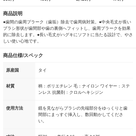
サイズ SS（2）極細
ー）2L ラベルレス 1
本入）
シュ フィオナ
タイプ 1個（10本入）
箱（5本入）（イチオ
ナル 1セット
商品説明
サンスター
シ） オリジナル
個：5個入×2
オリジナル
●歯間の歯周プラーク（歯垢）除去で歯周病対策。●中央毛丈が長い
ブラシ形状が歯間部や歯の裏側へフィットし、歯周プラークを効果
的に除去します。●長い毛丈がハグキにソフトに当たる設計で、やさ
しい使い心地です。
商品仕様/スペック
原産国
タイ
材質
柄：ポリエチレン 毛：ナイロン ワイヤー：ステ
ンレス 抗菌剤：クロルヘキシジン
使用方法
鏡を見ながらブラシの先端部分をゆっくりと歯
間部にまっすぐ挿入し、数回動かしてくださ
い。