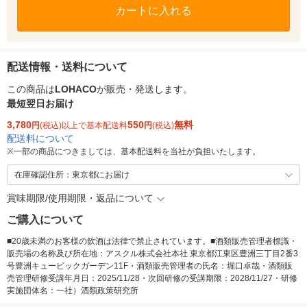
カートに入れる
配送情報・送料について
この商品は
LOHACO
が販売・発送します。
最短翌日お届け
3,780
550
無料
円
(税込)以上で基本配送料
円
(税込)
配送料について
※
一部の商品につきましては、基本配送料を当社が負担いたします。
在庫確認住所：東京都にお届け
賞味期限/使用期限・返品について
ご購入について
■20歳未満のお客様の飲酒は法律で禁止されています。■酒類販売管理者標識・
販売場の名称及び所在地：アスクル株式会社本社 東京都江東区豊洲三丁目2番3
号豊洲キュービックガーデン11F・酒類販売管理者の氏名：堀口卓哉・酒類販
売管理研修受講年月日：2025/11/28・次回研修の受講期限：2028/11/27・研修
実施団体名：一社）酒類政策研究所