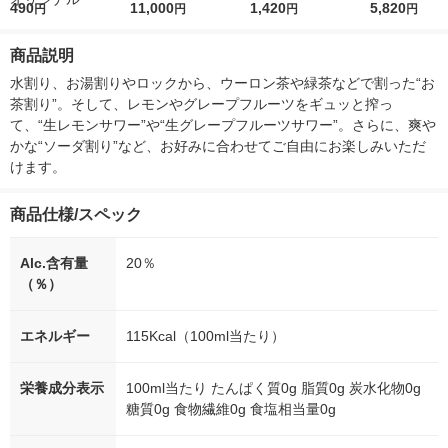
r（ロハコウォータ
490
5ｇ 資生堂 おまけ
11,000
レス 500ml 1箱（24
1,420
詰め替え メガ
5,820
円
円
円
円
ー）2L ラベルレス 1
付き
本入）
ボ 2300g 1
箱（5本入）（イチオ
個入) 洗濯洗剤
商品説明
シ） オリジナル
水割り、お湯割りやロックから、ウーロン茶や緑茶などで割った“お
茶割り”。そして、レモンやグレープフルーツをギュッと搾っ
て、“生レモンサワー”や“生グレープフルーツサワー”。さらに、爽や
かな“ソーダ割り”など、お好みに合わせてご自由にお楽しみいただ
けます。
商品仕様/スペック
Alc.含有量
20％
（％）
エネルギー
115Kcal（100ml当たり）
栄養成分表示
100ml当たり たんぱく質0g 脂質0g 炭水化物0g
糖質0g 食物繊維0g 食塩相当量0g