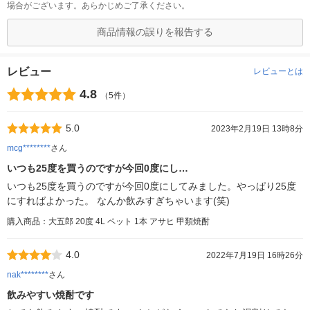
場合がございます。あらかじめご了承ください。
商品情報の誤りを報告する
レビュー
レビューとは
4.8
（5件）
5.0
2023年2月19日 13時8分
mcg********
さん
いつも25度を買うのですが今回0度にし…
いつも25度を買うのですが今回0度にしてみました。やっぱり25度
にすればよかった。 なんか飲みすぎちゃいます(笑)
購入商品：大五郎 20度 4L ペット 1本 アサヒ 甲類焼酎
4.0
2022年7月19日 16時26分
nak********
さん
飲みやすい焼酎です