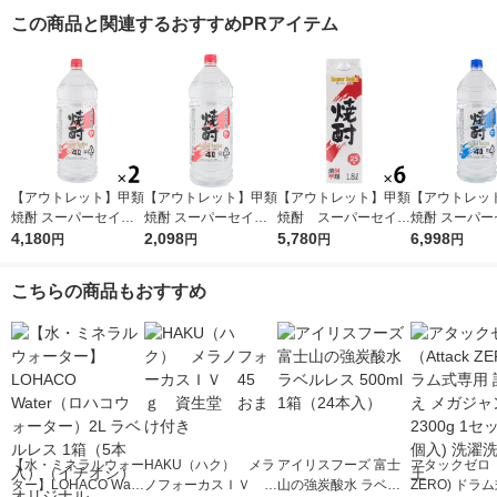
この商品と関連するおすすめPRアイテム
【アウトレット】甲類
【アウトレット】甲類
【アウトレット】甲類
【アウトレッ
焼酎 スーパーセイカ
焼酎 スーパーセイカ
焼酎 スーパーセイカ
焼酎 スーパー
25度 4L 1セット（2
4,180
25度 4L 1本 東亜酒造
2,098
25度 1.8L 1800ml
5,780
20度 4L 1セ
6,998
円
円
円
円
本） 東亜酒造
パック 1セット（6
×4） 東亜酒
本） 東亜酒造
こちらの商品もおすすめ
【水・ミネラルウォー
HAKU（ハク） メラ
アイリスフーズ 富士
アタックゼロ（A
ター】LOHACO Wate
ノフォーカスＩＶ 4
山の強炭酸水 ラベル
ZERO) ドラ