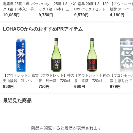
黒霧島 25度 1.8L パッ
いいちこ 25度 1.8L パ
白霧島 20度 1.8L 180
【アウトレッ
ク 1箱（6本入） 芋焼
ック 1箱（6本） 三和
0ml パック 1セット
焼酎 スーパー
酎 霧島酒造
10,665
酒類 麦焼酎
9,750
（1本×6） 芋焼酎 霧
9,570
25度 4L 1セ
4,180
円
円
円
円
島酒造
本） 東亜酒造
LOHACOからのおすすめPRアイテム
【アウトレット】風雪
【アウトレット】神の
【アウトレット】神の
【ワゴンセー
男山淡麗 2L パック
泉 純米酒 720ml 1
泉 原酒 720ml 1
宗 しぼりたて
850
1本 東亜酒造 日本酒
本 東亜酒造 日本酒
750
本 東亜酒造 日本酒
660
ック 900ml 
679
円
円
円
円
本 日本酒
最近見た商品
商品を閲覧すると履歴が表示されます