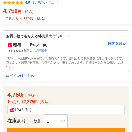
4.8 （5件のレビュー）
4,750
円
（税込）
2,375
1つあたり
円
（税込）
お買い物でもらえる特典
最大付与率11%
内訳を見る
5
獲得
%
(217pt)
うち4.5%は
利用先・期間限定
ログイン&全額PayPay支払いで獲得できます。原則として税抜金額に対し付与されます。
表示よりも実際の付与数、付与率が少ない場合があります。詳細は内訳からご確認くださ
い。
ログインはこちら
4,750
円
（税込）
2,375
1つあたり
円
（税込）
5
%
(217pt)
在庫あり
1
数量