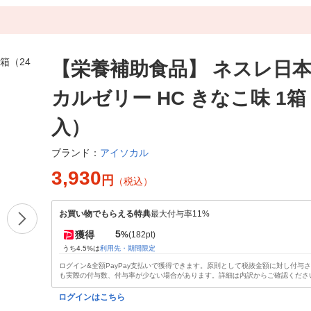
【栄養補助食品】 ネスレ日本
カルゼリー HC きなこ味 1箱
入）
アイソカル
ブランド：
3,930
円
（税込）
お買い物でもらえる特典
最大付与率11%
5
獲得
%
(182pt)
うち4.5%は
利用先・期間限定
ログイン&全額PayPay支払いで獲得できます。原則として税抜金額に対し付与
も実際の付与数、付与率が少ない場合があります。詳細は内訳からご確認くださ
ログインはこちら