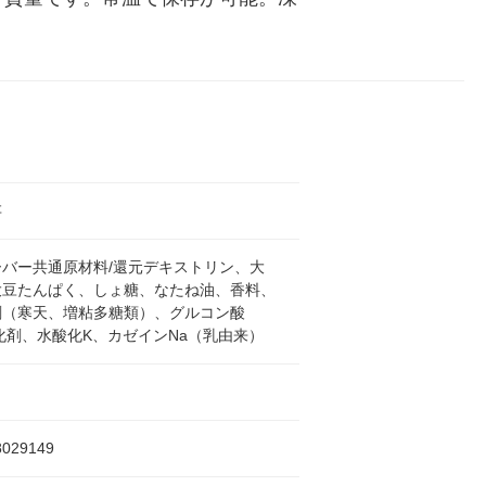
存
ーバー共通原材料/還元デキストリン、大
大豆たんぱく、しょ糖、なたね油、香料、
剤（寒天、増粘多糖類）、グルコン酸
化剤、水酸化K、カゼインNa（乳由来）
8029149