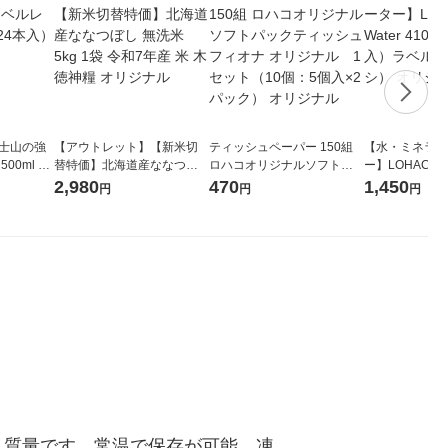
富士山の強
【アウトレット】【新米切
ティッシュペーパー 150組
【水・ミネラル
00ml 1
替特価】北海道産ななつぼ
ロハコオリジナルソフトパ
ー】LOHACO Wa
し 無洗米 5kg 1袋 令和7年産
ックティッシュ フィオナ オ
1箱（20本入
2,980
470
1,450
円
円
円
米 木徳神糧 オリジナル
リジナル 1セット（10個：
（イチオシ） 
5個入×2パック） オリジナ
ル
ぱく質量です。常温で保存が可能。凍