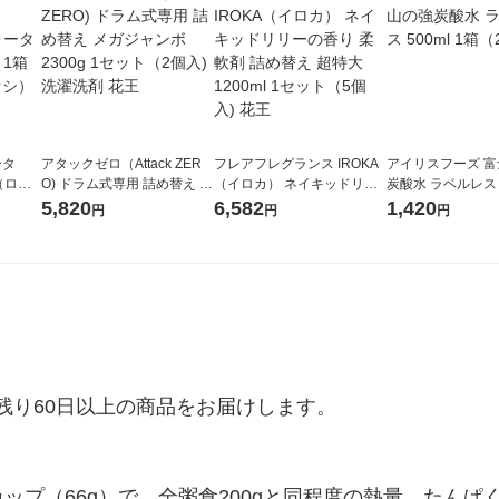
ータ
アタックゼロ（Attack ZER
フレアフレグランス IROKA
アイリスフーズ 
r（ロハ
O) ドラム式専用 詰め替え メ
（イロカ） ネイキッドリリ
炭酸水 ラベルレス 5
ベルレ
ガジャンボ 2300g 1セット
ーの香り 柔軟剤 詰め替え 超
箱（24本入）
5,820
6,582
1,420
円
円
円
チオ
（2個入) 洗濯洗剤 花王
特大 1200ml 1セット（5個
入) 花王
り60日以上の商品をお届けします。

ップ（66g）で、全粥食200gと同程度の熱量、たん