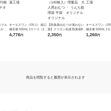
スクル
オーエスワン（OS-1） 経口
【防臭袋/おむつが臭わない
オーエスワン（OS-
らかお
補水液 500mL 1ケース（24
袋】クリロン化成 防臭袋BO
補水液 500mL 1
セット
本） 大塚製薬工場
S 介護用L 1箱（140枚入）
本） 大塚製薬工場
4,776
2,350
1,260
円
円
円
（イチ
増量品 大人用おむつ ・ う
んち処理袋 平袋 オリジナ
ル オリジナル
商品を閲覧すると履歴が表示されます