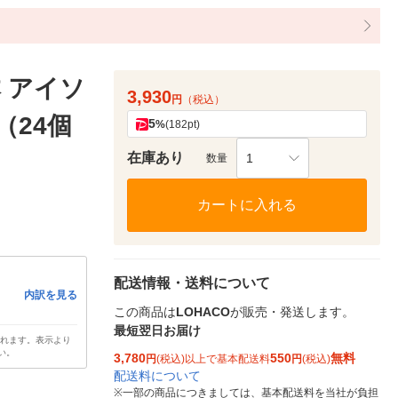
 アイソ
3,930
円
（税込）
（24個
5
%
(182pt)
在庫あり
1
数量
カートに入れる
配送情報・送料について
内訳を見る
この商品は
LOHACO
が販売・発送します。
最短翌日お届け
されます。表示より
い。
3,780
550
無料
円
(税込)以上で基本配送料
円
(税込)
配送料について
※
一部の商品につきましては、基本配送料を当社が負担