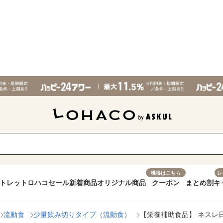
獲得はこちら
レ
トレット
ロハコセール
新着商品
オリジナル商品
クーポン
まとめ割
キ
流動食
少量飲み切りタイプ（流動食）
【栄養補助食品】 ネスレ日