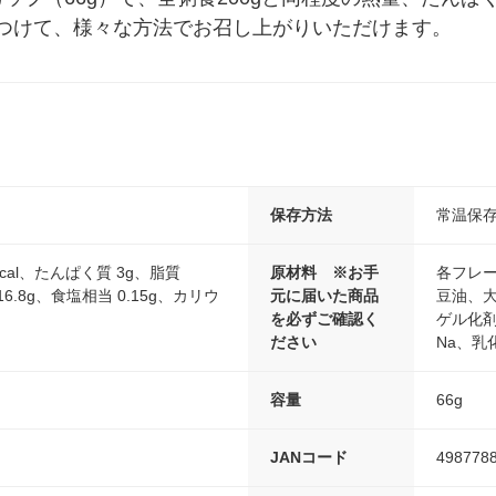
つけて、様々な方法でお召し上がりいただけます。
保存方法
常温保
kcal、たんぱく質 3g、脂質
原材料 ※お手
各フレ
16.8g、食塩相当 0.15g、カリウ
元に届いた商品
豆油、
を必ずご確認く
ゲル化
ださい
Na、乳
容量
66g
JANコード
498778