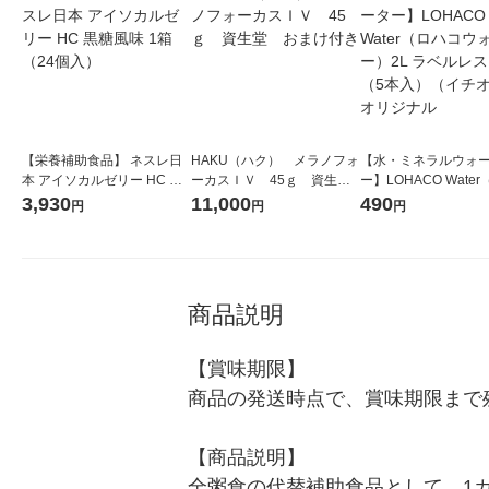
【栄養補助食品】 ネスレ日
HAKU（ハク） メラノフォ
【水・ミネラルウォ
本 アイソカルゼリー HC 黒
ーカスＩＶ 45ｇ 資生
ー】LOHACO Wate
糖風味 1箱（24個入）
堂 おまけ付き
コウォーター）2L ラ
3,930
11,000
490
円
円
円
ス 1箱（5本入）（イ
シ） オリジナル
商品説明
【賞味期限】

商品の発送時点で、賞味期限まで残
【商品説明】

全粥食の代替補助食品として、1カ