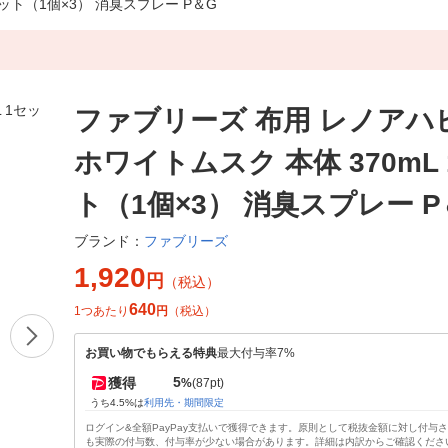
ット（1個×3） 消臭スプレー P＆G
ファブリーズ 布用 レノアハ
ホワイトムスク 本体 370mL
ト（1個×3） 消臭スプレー P
ファブリーズ
ブランド：
1,920
円
（税込）
640
1つあたり
円
（税込）
お買い物でもらえる特典
最大付与率7%
5
獲得
%
(87pt)
うち4.5%は
利用先・期間限定
ログイン&全額PayPay支払いで獲得できます。原則として税抜金額に対し付与
も実際の付与数、付与率が少ない場合があります。詳細は内訳からご確認くださ