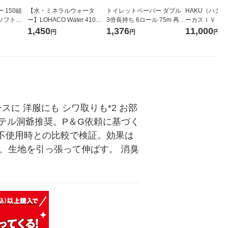
 150組
【水・ミネラルウォータ
トイレットペーパー ダブル
HAKU（ハク
ソフトパ
ー】LOHACO Water 410ml
3倍長持ち 6ロール 75m 再生
ーカスＩＶ 4
ィオナ オ
1箱（20本入）ラベルレス
紙配合 スコッティフラワー
堂 おまけ付き
1,450
1,376
11,000
円
円
円
（10個：
（イチオシ） オリジナル
パック 1セット（2パック12
 オリジナ
ロール入）花の香り
スに 洋服にも シワ取りも*2 お部
ホテル洞爺推奨。P＆G依頼に基づく
品不使用時との比較で検証。効果は
、生地を引っ張って伸ばす。 消臭