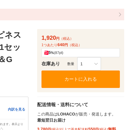
ピネス
1,920
円
（税込）
640
 1セッ
1つあたり
円
（税込）
5
%
(87pt)
＆G
在庫あり
1
数量
カートに入れる
配送情報・送料について
内訳を見る
この商品は
LOHACO
が販売・発送します。
最短翌日お届け
されます。表示より
い。
3,780
550
無料
円
(税込)以上で基本配送料
円
(税込)