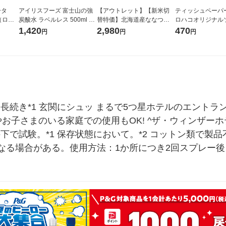
ータ
アイリスフーズ 富士山の強
【アウトレット】【新米切
ティッシュペーパー
r（ロハ
炭酸水 ラベルレス 500ml 1
替特価】北海道産ななつぼ
ロハコオリジナル
ベルレ
箱（24本入）
し 無洗米 5kg 1袋 令和7年産
ックティッシュ フ
1,420
2,980
470
円
円
円
チオ
米 木徳神糧 オリジナル
リジナル 1セット
5個入×2パック）
ル
長続き*1 玄関にシュッ まるで5つ星ホテルのエントラン
やお子さまのいる家庭での使用もOK! ^ザ・ウィンザー
下で試験。*1 保存状態において。*2 コットン類で製
なる場合がある。使用方法：1か所につき2回スプレー後