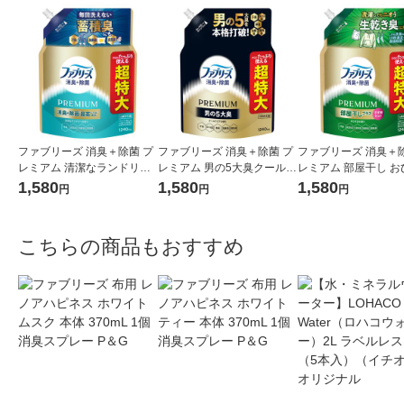
ファブリーズ 消臭＋除菌 プ
ファブリーズ 消臭＋除菌 プ
ファブリーズ 消臭＋除
レミアム 清潔なランドリー
レミアム 男の5大臭クールア
レミアム 部屋干し お
の香り 詰め替え 1240mL 1
クア 詰め替え 1240mL 1
の香り 詰め替え 超特大
1,580
1,580
1,580
円
円
円
個 P＆Gジャパン合同会社
個 P＆Gジャパン合同会社
0mL 1個 消臭スプレー
こちらの商品もおすすめ