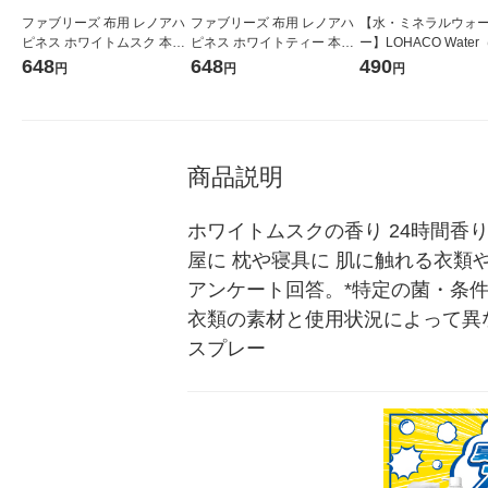
ファブリーズ 布用 レノアハ
ファブリーズ 布用 レノアハ
【水・ミネラルウォ
ピネス ホワイトムスク 本体
ピネス ホワイトティー 本体
ー】LOHACO Wate
370mL 1個 消臭スプレー P
370mL 1個 消臭スプレー P
コウォーター）2L ラ
648
648
490
円
円
円
＆G
＆G
ス 1箱（5本入）（イ
シ） オリジナル
商品説明
ホワイトムスクの香り 24時間香り
屋に 枕や寝具に 肌に触れる衣類
アンケート回答。*特定の菌・条件
衣類の素材と使用状況によって異
スプレー