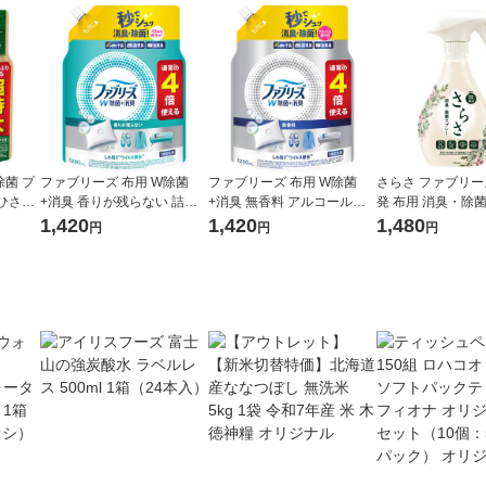
菌 プ
ファブリーズ 布用 W除菌
ファブリーズ 布用 W除菌
さらさ ファブリー
ひさま
+消臭 香りが残らない 詰め
+消臭 無香料 アルコール成
発 布用 消臭・除
 124
替え 特大 1280mL 消臭スプ
分入り 詰め替え 特大 1280m
香料無添加 無香料 
1,420
1,420
1,480
円
円
円
 P＆G
レー P＆G
L 消臭スプレー P＆G
mL 1セット（1個×