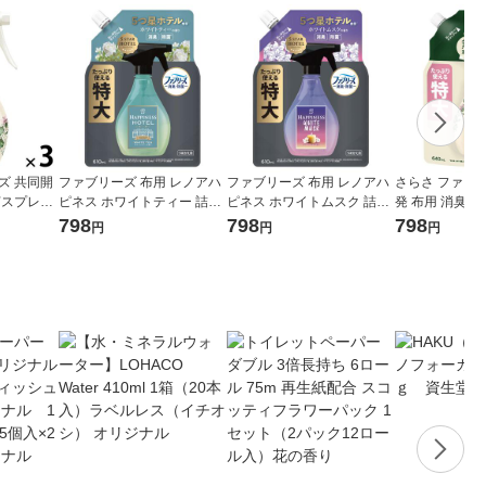
ズ 共同開
ファブリーズ 布用 レノアハ
ファブリーズ 布用 レノアハ
さらさ ファブ
菌スプレー
ピネス ホワイトティー 詰替
ピネス ホワイトムスク 詰替
発 布用 消臭
本体 370
特大 610mL 1個 消臭スプレ
特大 610mL 1個 消臭スプレ
香料無添加 無
798
798
798
円
円
円
3） P＆G
ー P＆G
ー P＆G
特大 640mL 1