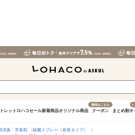
獲得はこちら
レ
トレット
ロハコセール
新着商品
オリジナル商品
クーポン
まとめ割
キ
用消臭・芳香剤
除菌スプレー（有香タイプ）