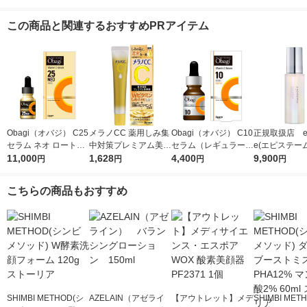
この商品と関連するおすすめPRアイテム
Obagi（オバジ） C25
メラノCC 薬用しみ集
Obagi（オバジ） C10
正規取扱店 ep
セラム ネオ ロート製
中対策プレミアム美容
セラム（レギュラー）
e(エピステー
薬
11,000
液 20ml ロート製薬
1,628
ロート製薬
4,400
ュートラルク
9,900
円
円
円
円
ム 50ml
こちらの商品もおすすめ
SHIMBI METHOD(シ
AZELAIN（アゼライ
【アウトレット】メデ
SHIMBI MET