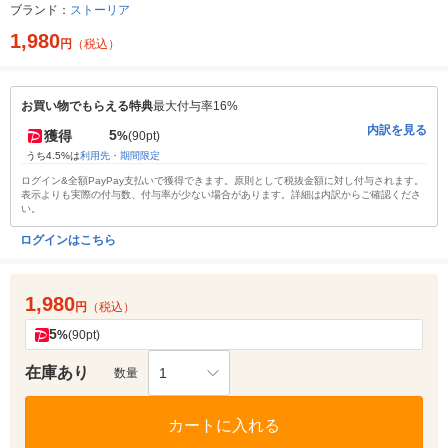
ブランド：
ストーリア
1,980
円
（税込）
お買い物でもらえる特典
最大付与率16%
内訳を見る
5
獲得
%
(90pt)
うち4.5%は
利用先・期間限定
ログイン&全額PayPay支払いで獲得できます。原則として税抜金額に対し付与されます。
表示よりも実際の付与数、付与率が少ない場合があります。詳細は内訳からご確認くださ
い。
ログインはこちら
1,980
円
（税込）
5
%
(90pt)
在庫あり
1
数量
カートに入れる