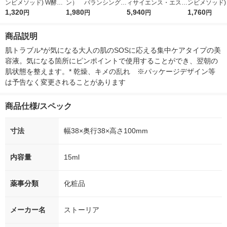
ンビメソッド) W酵素
ン） バランシングロ
ィサイエンス・エスポ
ンビメソッド) ダー
洗顔フォーム 120g ス
1,320
ーション 150ml
1,980
ア WOX 酸素美顔器 P
5,940
ブーストミスト
1,760
円
円
円
円
トーリア
F2371 1個
2% マンデル酸
ml ストーリア
商品説明
肌トラブル*が気になる大人の肌のSOSに応える集中ケアタイプの美
容液。気になる箇所にピンポイントで使用することができ、翌朝の
肌状態を整えます。* 乾燥、キメの乱れ　※パッケージデザイン等
は予告なく変更されることがあります
商品仕様/スペック
寸法
幅38×奥行38×高さ100mm
内容量
15ml
薬事分類
化粧品
メーカー名
ストーリア