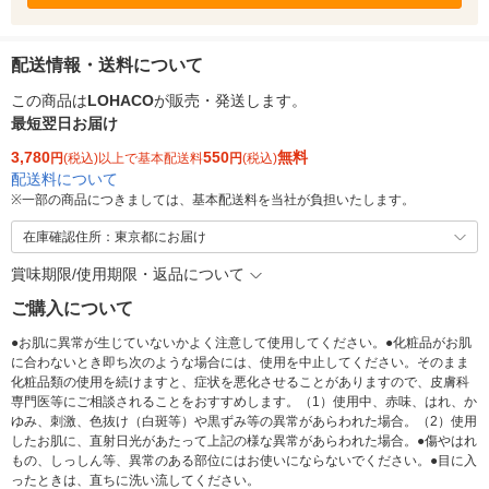
配送情報・送料について
この商品は
LOHACO
が販売・発送します。
最短翌日お届け
3,780
550
無料
円
(税込)以上で基本配送料
円
(税込)
配送料について
※
一部の商品につきましては、基本配送料を当社が負担いたします。
在庫確認住所：東京都にお届け
賞味期限/使用期限・返品について
ご購入について
●お肌に異常が生じていないかよく注意して使用してください。●化粧品がお肌
に合わないとき即ち次のような場合には、使用を中止してください。そのまま
化粧品類の使用を続けますと、症状を悪化させることがありますので、皮膚科
専門医等にご相談されることをおすすめします。（1）使用中、赤味、はれ、か
ゆみ、刺激、色抜け（白斑等）や黒ずみ等の異常があらわれた場合。（2）使用
したお肌に、直射日光があたって上記の様な異常があらわれた場合。●傷やはれ
もの、しっしん等、異常のある部位にはお使いにならないでください。●目に入
ったときは、直ちに洗い流してください。