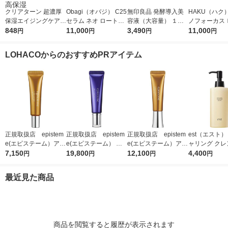
クリアターン 超濃厚
Obagi（オバジ） C25
無印良品 発酵導入美
HAKU（ハク
保湿エイジングケアマ
セラム ネオ ロート製
容液（大容量） １０
ノフォーカス
スクEX 40枚入 大容量
848
薬
11,000
０ｍＬ 良品計画
3,490
5ｇ 資生堂
11,000
円
円
円
円
フェイスマスク 乾燥
付き
高保湿
LOHACOからのおすすめPRアイテム
正規取扱店 epistem
正規取扱店 epistem
正規取扱店 epistem
est（エスト）
e(エピステーム）アイ
e(エピステーム） ス
e(エピステーム）アイ
ャリング クレ
パーフェクトショット
7,150
テムサイエンスアイ 1
19,800
パーフェクトショット
12,100
グセラム 180m
4,400
円
円
円
円
b 9g アイクリーム
8g アイクリーム
b 18g アイクリーム
最近見た商品
商品を閲覧すると履歴が表示されます