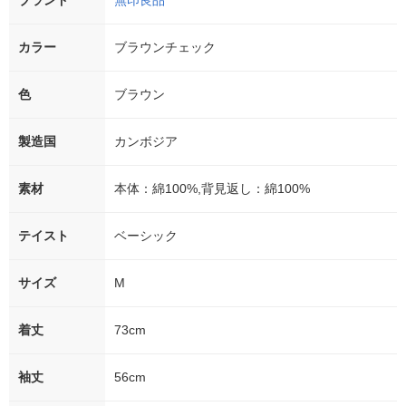
ブランド
無印良品
カラー
ブラウンチェック
色
ブラウン
製造国
カンボジア
素材
本体：綿100%,背見返し：綿100%
テイスト
ベーシック
サイズ
M
着丈
73cm
袖丈
56cm