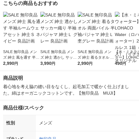
こちらの商品もおすすめ
SALE 無印良品 メン
SALE 無印良品 メン
SALE 無印良品 メン
【水・ミネラ
ズ 紳士 風を通す 半袖
ズ 紳士 透かし サッカ
ズ 紳士 着るタオル 両
ター】LOHACO
ルームウェアセット
2,990
ー織り 半袖パジャマ
3,990
面パイル 半袖パジャ
2,990
r（ロハコウォ
490
円
円
円
円
紳士Ｓ ネイビー 良品
紳士Ｌ グレー 良品計
マ 紳士Ｌ 杢グレー 良
ー）2L ラベル
計画
画
品計画
箱（5本入）
商品説明
シ） オリジナ
着心地を考え脇の縫い目をなくし、起毛加工で暖かく仕上げまし
た。綿はオーガニックコットンです。【無印良品　MUJI】
商品仕様/スペック
性別
メンズ