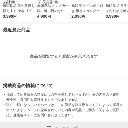
無印良品 肩の負担を
無印良品 メンズ 紳士
無印良品 ペン差し付
無印良品 再生
軽くする 撥水 リュッ
脇に縫い目のない 二
き 撥水ショルダーバ
ンたためるボ
クサック 黒 タテ４３
3,990
重ガーゼ長袖パジャマ
4,990
ッグ 黒 良品計画
2,990
ッグ 黒 １８Ｌ
3,990
円
円
円
円
×ヨコ３２×マチ１４
紳士Ｌ ネイビースト
×１５×３０ｃ
ｃｍ 良品計画
ライプ 良品計画
計画
最近見た商品
商品を閲覧すると履歴が表示されます
掲載商品の情報について
・
掲載している情報の精度には万全を期しておりますが、その内容の正確性、
安全性、有用性を保証するものではありません。
・
現在ご覧になっているページは、この商品を取り扱うストアによって運営さ
れています。ページに記載されている内容や商品、ご購入に関するご質問
は、直接各ストアにお問い合わせください。