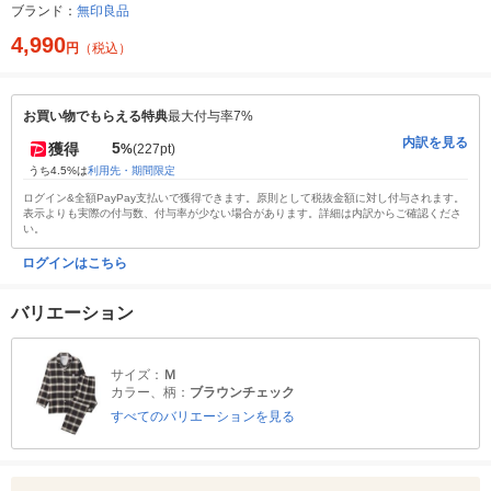
ブランド：
無印良品
4,990
円
（税込）
お買い物でもらえる特典
最大付与率7%
内訳を見る
5
獲得
%
(227pt)
うち4.5%は
利用先・期間限定
ログイン&全額PayPay支払いで獲得できます。原則として税抜金額に対し付与されます。
表示よりも実際の付与数、付与率が少ない場合があります。詳細は内訳からご確認くださ
い。
ログインはこちら
バリエーション
サイズ：
Ｍ
カラー、柄：
ブラウンチェック
すべてのバリエーションを見る