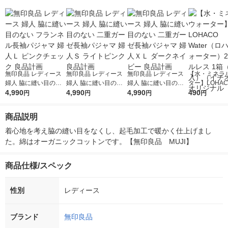
無印良品 レディース
無印良品 レディース
無印良品 レディース
【水・ミネラ
婦人 脇に縫い目のな
婦人 脇に縫い目のな
婦人 脇に縫い目のな
ター】LOHACO
い フランネル長袖パ
4,990
い 二重ガーゼ長袖パ
4,990
い 二重ガーゼ長袖パ
4,990
r（ロハコウォ
490
円
円
円
円
ジャマ 婦人Ｌ ピンク
ジャマ 婦人Ｓ ライト
ジャマ 婦人ＸＬ ダー
ー）2L ラベル
チェック 良品計画
ピンク 良品計画
クネイビー 良品計画
箱（5本入）
商品説明
シ） オリジナ
着心地を考え脇の縫い目をなくし、起毛加工で暖かく仕上げまし
た。綿はオーガニックコットンです。【無印良品　MUJI】
商品仕様/スペック
性別
レディース
ブランド
無印良品