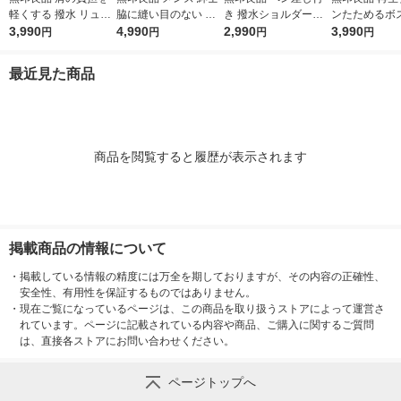
軽くする 撥水 リュッ
脇に縫い目のない 二
き 撥水ショルダーバ
ンたためるボ
クサック 黒 タテ４３
3,990
重ガーゼ長袖パジャマ
4,990
ッグ 黒 良品計画
2,990
ッグ 黒 １８Ｌ
3,990
円
円
円
円
×ヨコ３２×マチ１４
紳士Ｌ ネイビースト
×１５×３０ｃ
ｃｍ 良品計画
ライプ 良品計画
計画
最近見た商品
商品を閲覧すると履歴が表示されます
掲載商品の情報について
・
掲載している情報の精度には万全を期しておりますが、その内容の正確性、
安全性、有用性を保証するものではありません。
・
現在ご覧になっているページは、この商品を取り扱うストアによって運営さ
れています。ページに記載されている内容や商品、ご購入に関するご質問
は、直接各ストアにお問い合わせください。
ページトップへ