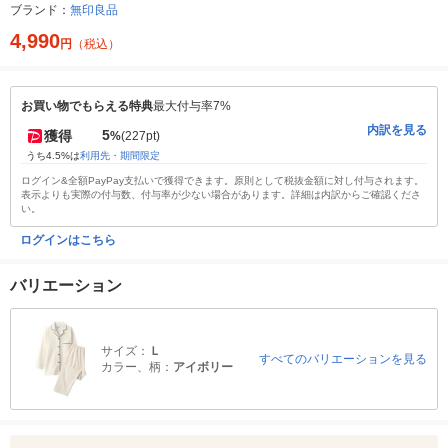
ブランド：
無印良品
4,990
円
（税込）
お買い物でもらえる特典
最大付与率7%
内訳を見る
5
獲得
%
(227pt)
うち4.5%は
利用先・期間限定
ログイン&全額PayPay支払いで獲得できます。原則として税抜金額に対し付与されます。
表示よりも実際の付与数、付与率が少ない場合があります。詳細は内訳からご確認くださ
い。
ログインはこちら
バリエーション
サイズ：
Ｌ
すべてのバリエーションを見る
カラー、柄：
アイボリー