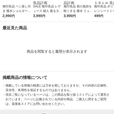
無印良品 ペン差し付
SALE 無印良品 レデ
無印良品 肩の負担を
無印良品 ポリ
き 撥水ショルダーバ
ィース 婦人 着るタオ
軽くする 撥水 リュッ
レンシートト
ッグ 黒 良品計画
2,990
ル 両面パイル 半袖パ
3,990
クサック 黒 タテ４３
3,990
グ ライトベー
499
円
円
円
円
ジャマ 婦人Ｌ ベビー
×ヨコ３２×マチ１４
幅５３×高さ３
ピンク 良品計画
ｃｍ 良品計画
チ幅１９ｃｍ 
最近見た商品
画
商品を閲覧すると履歴が表示されます
掲載商品の情報について
・
掲載している情報の精度には万全を期しておりますが、その内容の正確性、
安全性、有用性を保証するものではありません。
・
現在ご覧になっているページは、この商品を取り扱うストアによって運営さ
れています。ページに記載されている内容や商品、ご購入に関するご質問
は、直接各ストアにお問い合わせください。