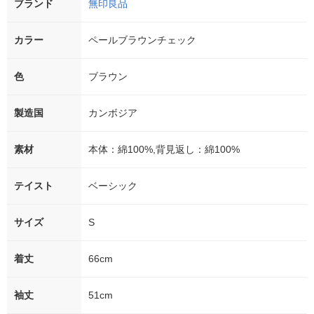
ブランド
無印良品
カラー
ペールブラウンチェック
色
ブラウン
製造国
カンボジア
素材
本体：綿100%,背見返し：綿100%
テイスト
ベーシック
サイズ
S
着丈
66cm
袖丈
51cm