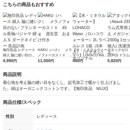
こちらの商品もおすすめ
無印良品 レディース
HAKU（ハク） メラ
【水・ミネラルウォー
アタックゼロ（A
婦人 脇に縫い目のな
ノフォーカスＩＶ 4
ター】LOHACO Wate
ZERO) ドラ
い フランネル長袖パ
4,990
5ｇ 資生堂 おまけ
11,000
r（ロハコウォータ
490
詰め替え メガ
5,820
円
円
円
円
ジャマ 婦人Ｓ ダーク
付き
ー）2L ラベルレス 1
ボ 2300g 1
ネイビー 良品計画
箱（5本入）（イチオ
個入) 洗濯洗剤
商品説明
シ） オリジナル
着心地を考え脇の縫い目をなくし、起毛加工で暖かく仕上げまし
た。綿はオーガニックコットンです。【無印良品　MUJI】
商品仕様/スペック
性別
レディース