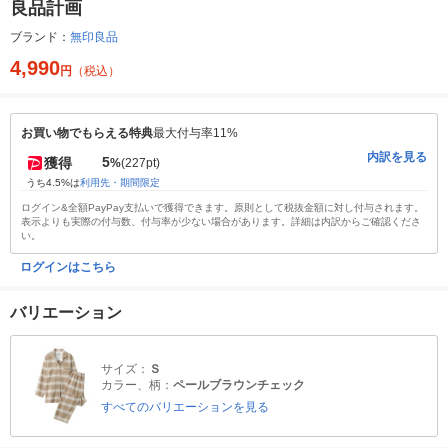
良品計画
ブランド：
無印良品
4,990
円
（税込）
お買い物でもらえる特典
最大付与率11%
内訳を見る
5
獲得
%
(227pt)
うち4.5%は
利用先・期間限定
ログイン&全額PayPay支払いで獲得できます。原則として税抜金額に対し付与されます。
表示よりも実際の付与数、付与率が少ない場合があります。詳細は内訳からご確認くださ
い。
ログインはこちら
バリエーション
サイズ：
Ｓ
カラー、柄：
ペールブラウンチェック
すべてのバリエーションを見る