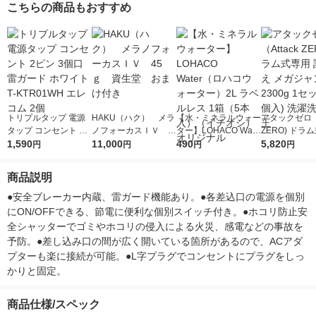
こちらの商品もおすすめ
トリプルタップ 電源
HAKU（ハク） メラ
【水・ミネラルウォー
アタックゼロ（A
タップ コンセント 2
ノフォーカスＩＶ 4
ター】LOHACO Wate
ZERO) ドラ
ピン 3個口 雷ガード
1,590
5ｇ 資生堂 おまけ
11,000
r（ロハコウォータ
490
詰め替え メガ
5,820
円
円
円
円
ホワイト T-KTR01WH
付き
ー）2L ラベルレス 1
ボ 2300g 1
エレコム 2個
箱（5本入）（イチオ
個入) 洗濯洗剤
商品説明
シ） オリジナル
●安全ブレーカー内蔵、雷ガード機能あり。●各差込口の電源を個別
にON/OFFできる、節電に便利な個別スイッチ付き。●ホコリ防止安
全シャッターでゴミやホコリの侵入による火災、感電などの事故を
予防。●差し込み口の間が広く開いている箇所があるので、ACアダ
プターも楽に接続が可能。●L字プラグでコンセントにプラグをしっ
かりと固定。
商品仕様/スペック