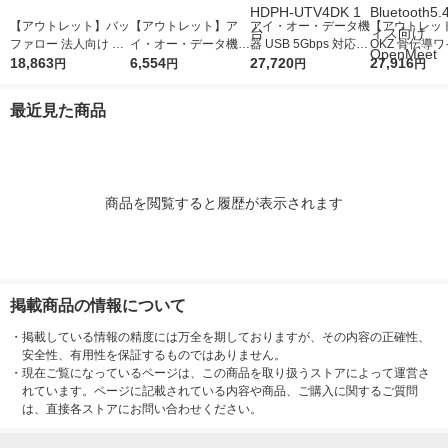
【アウトレット】バッ
【アウトレット】ア
アイ・オー・データ機
【アウトレッ
ファロー 法人向け フ
イ・オー・データ機器
器 USB 5Gbps 対応
OKZ 骨伝導
リースポット導入キッ
18,863
USB接続ビデオキャ
6,554
ポータブルHDD TV録
27,720
スヘッドセット 
27,916
円
円
円
円
ト FS-S1266 1台
プチャー GV-USB2 1
画対応 4TB ブラック
Cレシーバー付 B
個
HDPH-UTV4DK 1台
oth5.4 オフ
最近見た商品
OpenMeet
商品を閲覧すると履歴が表示されます
掲載商品の情報について
・
掲載している情報の精度には万全を期しておりますが、その内容の正確性、
安全性、有用性を保証するものではありません。
・
現在ご覧になっているページは、この商品を取り扱うストアによって運営さ
れています。ページに記載されている内容や商品、ご購入に関するご質問
は、直接各ストアにお問い合わせください。