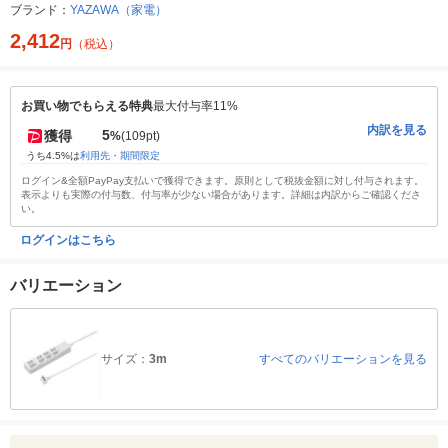
ブランド：
YAZAWA（家電）
2,412
円
（税込）
お買い物でもらえる特典
最大付与率11%
内訳を見る
5
獲得
%
(109pt)
うち4.5%は
利用先・期間限定
ログイン&全額PayPay支払いで獲得できます。原則として税抜金額に対し付与されます。
表示よりも実際の付与数、付与率が少ない場合があります。詳細は内訳からご確認くださ
い。
ログインはこちら
バリエーション
サイズ：
3m
すべてのバリエーションを見る