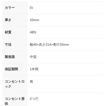
カラー
白
厚さ
33mm
材質
ABS
寸法
幅46×高さ214×奥行33mm
製造国
中国
保証期間
1年間
コンセントロ
無
ック
コンセント形
2つ穴
状