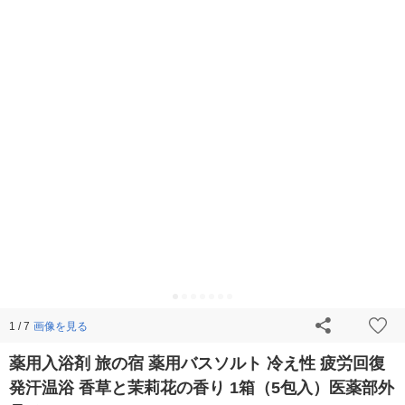
画像を見る
1 / 7
薬用入浴剤 旅の宿 薬用バスソルト 冷え性 疲労回復
発汗温浴 香草と茉莉花の香り 1箱（5包入）医薬部外