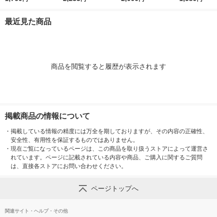
ロート製薬 【液体タ
シュ 詰替え プレミア
10ml 花王 泡タイプ
イプ
イプ】
ムモイスチャーケア
最近見た商品
ボディソープ オリジ
ナル 限定
商品を閲覧すると履歴が表示されます
掲載商品の情報について
・
掲載している情報の精度には万全を期しておりますが、その内容の正確性、
安全性、有用性を保証するものではありません。
・
現在ご覧になっているページは、この商品を取り扱うストアによって運営さ
れています。ページに記載されている内容や商品、ご購入に関するご質問
は、直接各ストアにお問い合わせください。
ページトップへ
関連サイト・ヘルプ・その他