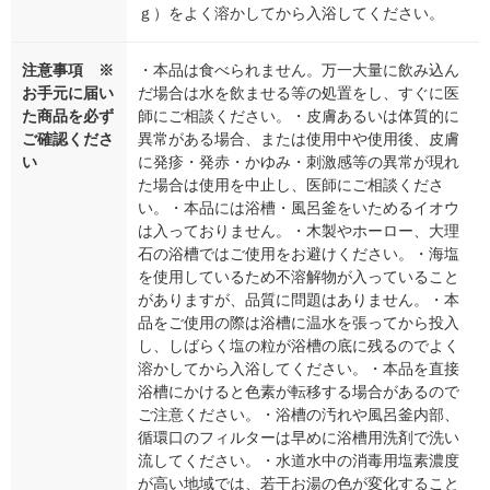
ｇ）をよく溶かしてから入浴してください。
注意事項 ※
・本品は食べられません。万一大量に飲み込ん
お手元に届い
だ場合は水を飲ませる等の処置をし、すぐに医
た商品を必ず
師にご相談ください。・皮膚あるいは体質的に
ご確認くださ
異常がある場合、または使用中や使用後、皮膚
い
に発疹・発赤・かゆみ・刺激感等の異常が現れ
た場合は使用を中止し、医師にご相談くださ
い。・本品には浴槽・風呂釜をいためるイオウ
は入っておりません。・木製やホーロー、大理
石の浴槽ではご使用をお避けください。・海塩
を使用しているため不溶解物が入っていること
がありますが、品質に問題はありません。・本
品をご使用の際は浴槽に温水を張ってから投入
し、しばらく塩の粒が浴槽の底に残るのでよく
溶かしてから入浴してください。・本品を直接
浴槽にかけると色素が転移する場合があるので
ご注意ください。・浴槽の汚れや風呂釜内部、
循環口のフィルターは早めに浴槽用洗剤で洗い
流してください。・水道水中の消毒用塩素濃度
が高い地域では、若干お湯の色が変化すること