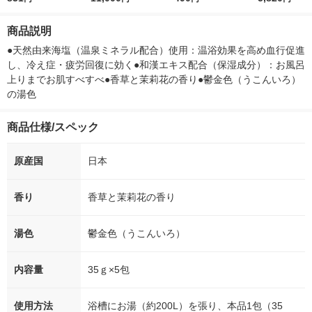
ト りんごの香り 210g
付き
ー）2L ラベルレス 1
ボ 2300g 1
1個 ジーピークリエイ
箱（5本入）（イチオ
個入) 洗濯洗剤
商品説明
ツ
シ） オリジナル
●天然由来海塩（温泉ミネラル配合）使用：温浴効果を高め血行促進
し、冷え症・疲労回復に効く●和漢エキス配合（保湿成分）：お風呂
上りまでお肌すべすべ●香草と茉莉花の香り●鬱金色（うこんいろ）
の湯色
商品仕様/スペック
原産国
日本
香り
香草と茉莉花の香り
湯色
鬱金色（うこんいろ）
内容量
35ｇ×5包
使用方法
浴槽にお湯（約200L）を張り、本品1包（35