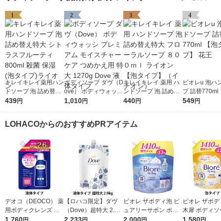
1
2
3
4
キレイキレイ薬用ハン
ボディソープ ダヴ（D
キレイキレイ 薬用 ハ
ビオレu 泡ハ
ドソープ 泡 詰め替え
ove） ボディウォッシ
ンドソープ 泡 詰め替
プ 詰替770ml
特大 シトラスフルー
439
プレミアム モイスチ
1,010
え特大 フローラルソ
440
イプ】 花王
549
円
円
円
円
ティ 800ml 殺菌 保湿
ャーケア つめかえ用
ープ ８００ｍｌ ライ
(泡タイプ)ライオン
特大 1270g Dove 液
オン【泡タイプ】（イ
LOHACOからのおすすめPRアイテム
体タイプ
チオシ）
デオコ（DEOCO） 薬
【ロハコ限定】ダヴ
ビオレ ザボディ泡 ピ
ビオレ ザボデ
用ボディクレンズ 詰
（Dove）超特大 2.9k
ュアリーサボン ボデ
木犀 ボディソ
め替え 大容量 650g
1,760
g 液体 ボディウォッ
2,233
ィソープ 詰替特大 14
2,000
替 1410ml 
1,580
円
円
円
円