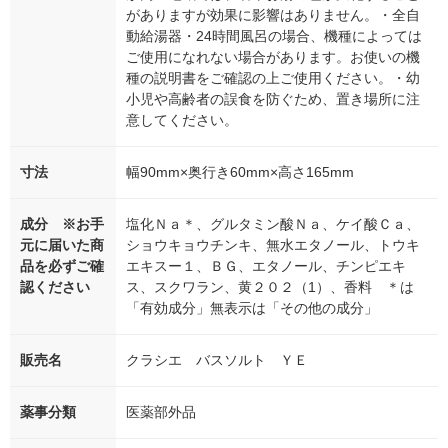
がありますが効果に影響はありません。・全自
動給湯器・24時間風呂の場合、機種によっては
ご使用になれない場合があります。お使いの機
種の説明書をご確認の上ご使用ください。・幼
小児や高齢者の誤食を防ぐため、置き場所に注
意してください。
寸法
幅90mm×奥行き60mm×高さ165mm
成分 ※お手
塩化Ｎａ＊、グルタミン酸Ｎａ、ケイ酸Ｃａ、
元に届いた商
ショウキョウチンキ、無水エタノール、トウキ
品を必ずご確
エキスー１、ＢＧ、エタノール、チンピエキ
認ください
ス、スクワラン、黄２０２（1）、香料 ＊は
「有効成分」無表示は「その他の成分」
販売名
クラシエ バスソルト ＹＥ
薬事分類
医薬部外品