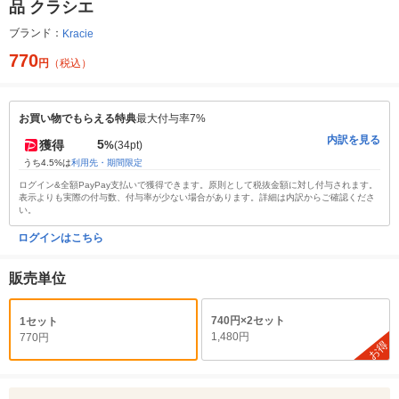
品 クラシエ
ブランド：
Kracie
770
円
（税込）
お買い物でもらえる特典
最大付与率7%
内訳を見る
5
獲得
%
(34pt)
うち4.5%は
利用先・期間限定
ログイン&全額PayPay支払いで獲得できます。原則として税抜金額に対し付与されます。
表示よりも実際の付与数、付与率が少ない場合があります。詳細は内訳からご確認くださ
い。
ログインはこちら
販売単位
740円×2セット
1セット
1,480円
770円
お得