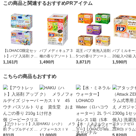
この商品と関連するおすすめPRアイテム
【LOHACO限定セッ
バブ メディキュア 3
花王 バブ 発泡入浴剤
バブ ミルキー
ト】バブ 入浴剤 クー
種の香りアソート 1箱
5つの香りアソートセ
20錠入×2箱 
ル フラワースプラッ
1,161
（12錠入）高濃度炭
1,490
ット 100錠
3,871
王 （にごりタ
1,590
円
円
円
円
シュ・オリエンタルス
酸 薬用入浴剤 花王
パ 各12錠 2種セット
こちらの商品もおすすめ
【アウトレット】入浴
HAKU（ハク） メラ
【水・ミネラルウォー
アタックゼロ（A
剤 アップルデイズ ジ
ノフォーカスＩＶ 4
ター】LOHACO Wate
ZERO) ドラ
ャーパウチ バスソル
831
5ｇ 資生堂 おまけ
11,000
r（ロハコウォータ
490
詰め替え メガ
5,820
円
円
円
円