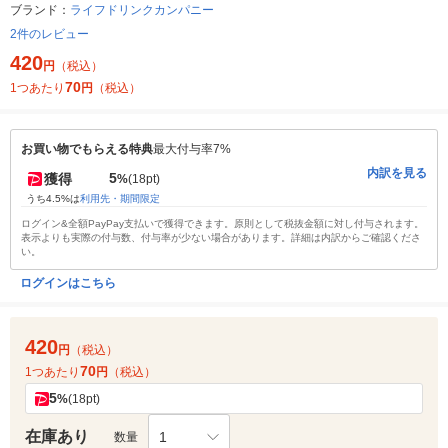
ブランド：
ライフドリンクカンパニー
2件のレビュー
420
円
（税込）
70
1つあたり
円
（税込）
お買い物でもらえる特典
最大付与率7%
内訳を見る
5
獲得
%
(18pt)
うち4.5%は
利用先・期間限定
ログイン&全額PayPay支払いで獲得できます。原則として税抜金額に対し付与されます。
表示よりも実際の付与数、付与率が少ない場合があります。詳細は内訳からご確認くださ
い。
ログインはこちら
420
円
（税込）
70
1つあたり
円
（税込）
5
%
(18pt)
在庫あり
1
数量