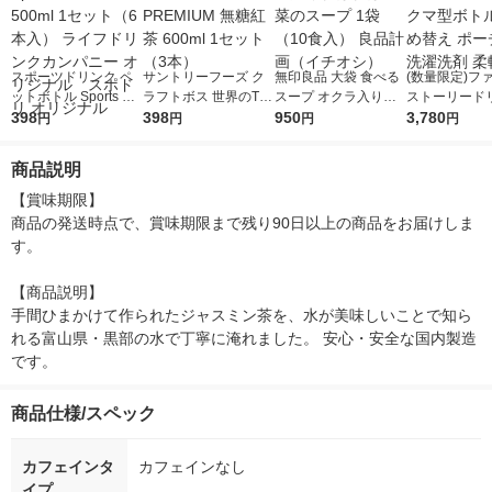
スポーツドリンク ペ
サントリーフーズ ク
無印良品 大袋 食べる
(数量限定)フ
ットボトル Sports Dri
ラフトボス 世界のTE
スープ オクラ入りね
ストーリード
nk 500ml 1セット（6
398
A PREMIUM 無糖紅茶
398
ばねば野菜のスープ 1
950
セットクマ型
3,780
円
円
円
円
本入） ライフドリン
600ml 1セット（3
袋（10食入） 良品計
詰め替え ポー
クカンパニー オリジ
本）
画（イチオシ）
洗濯洗剤 柔軟
商品説明
ナル スポドリ オリ
ジナル
【賞味期限】

商品の発送時点で、賞味期限まで残り90日以上の商品をお届けしま
す。

【商品説明】

手間ひまかけて作られたジャスミン茶を、水が美味しいことで知ら
れる富山県・黒部の水で丁寧に淹れました。 安心・安全な国内製造
です。
商品仕様/スペック
カフェインタ
カフェインなし
イプ