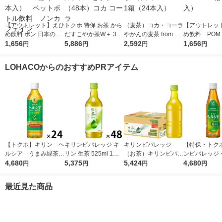
【アウトレット】えひ
トクホ 特保 お茶 から
（麦茶）コカ・コーラ
【アウトレッ
め飲料 ポン 日本の麦
だすこやか茶W＋ 350
やかんの麦茶 from 爽
め飲料 POM
茶 600ml 1箱（2
1,656
ml ラベルレス 1セッ
5,886
健美茶 ラベルレス 65
2,592
龍茶 500ml
1,656
円
円
円
円
4本入） ペットボト
ト（48本）コカ コー
0ml 1箱（24本入）
4本入）
ル飲料 ノンカフェイ
ラ
LOHACOからのおすすめPRアイテム
ン
【トクホ】キリン ヘ
キリンビバレッジ キ
キリンビバレッジ
【特保・トク
ルシア うまみ緑茶
リン 生茶 525ml 1セ
（お茶）キリンビバレ
ンビバレッジ 
５００ｍｌＰＥＴ 1箱
4,680
ット（48本） お茶 緑
5,375
ッジ 生茶 ラベルレス
5,424
ア 緑茶 350m
4,680
円
円
円
円
（24本入）
茶 ペットボトル
525ml×24本 336807
1箱（24本入
1セット(48本)
最近見た商品