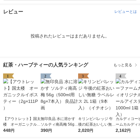
レビュー
レビューとは
投稿されたレビューはまだありません。
紅茶・ハーブティーの人気ランキング
もっと見る
1
2
3
4
【アウトレット】国太
無印良品 水に溶かす
キリンビバレッジ 午
カルディコー
楼 オーガニックルイ
ソルティ南高梅 56g
後の紅茶おいしい無糖
ームカルディ
ボスティー（2g×111P
448
（500ml用8g×7本
390
ラベルレス 2L 1箱（9
2,020
ル ネパールア
2,162
円
円
円
円
）
入） 良品計画
本入）（イチオシ）
ィー 1000ml 1箱（6