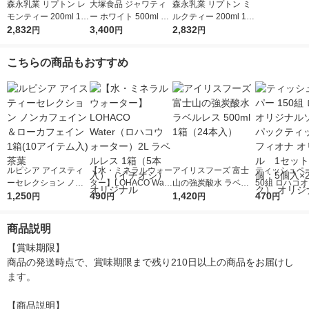
森永乳業 リプトン レ
大塚食品 ジャワティ
森永乳業 リプトン ミ
モンティー 200ml 1箱
ー ホワイト 500ml 1
ルクティー 200ml 1箱
（24本入）紅茶飲
2,832
箱(24本入) 03553051
3,400
（24本入）紅茶飲料
2,832
円
円
円
料 紙パック
0
紙パック ドリンク 飲
み物 常温保存
こちらの商品もおすすめ
ルピシア アイスティ
【水・ミネラルウォー
アイリスフーズ 富士
ティッシュペー
ーセレクション ノン
ター】LOHACO Wate
山の強炭酸水 ラベル
50組 ロハコ
カフェイン＆ローカフ
1,250
r（ロハコウォータ
490
レス 500ml 1箱（24
1,420
ルソフトパッ
470
円
円
円
円
ェイン 1箱(10アイテ
ー）2L ラベルレス 1
本入）
シュ フィオナ
ム入) 茶葉
箱（5本入）（イチオ
ナル 1セット
商品説明
シ） オリジナル
個：5個入×2
オリジナル
【賞味期限】

商品の発送時点で、賞味期限まで残り210日以上の商品をお届けし
ます。

【商品説明】
