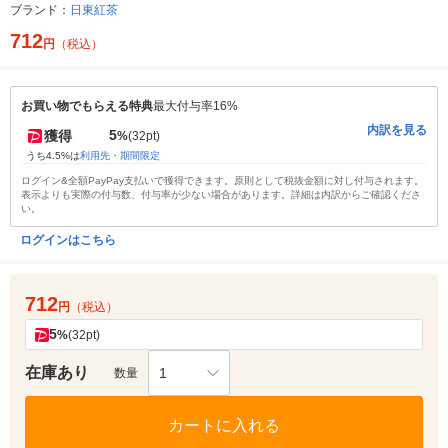
ブランド：
日東紅茶
712
円
（税込）
お買い物でもらえる特典
最大付与率16%
内訳を見る
5
獲得
%
(32pt)
うち4.5%は
利用先・期間限定
ログイン&全額PayPay支払いで獲得できます。原則として税抜金額に対し付与されます。
表示よりも実際の付与数、付与率が少ない場合があります。詳細は内訳からご確認くださ
い。
ログインはこちら
712
円
（税込）
5
%
(32pt)
在庫あり
1
数量
カートに入れる