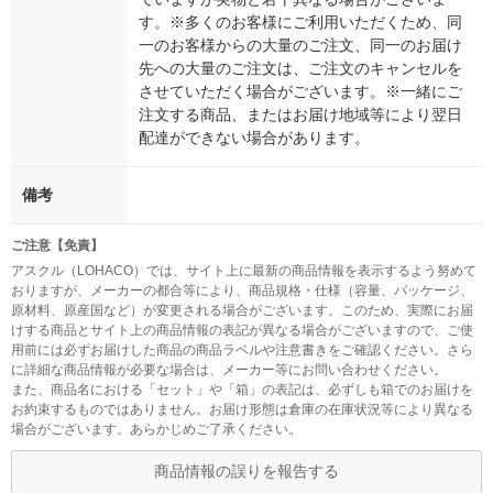
す。※多くのお客様にご利用いただくため、同
一のお客様からの大量のご注文、同一のお届け
先への大量のご注文は、ご注文のキャンセルを
させていただく場合がございます。※一緒にご
注文する商品、またはお届け地域等により翌日
配達ができない場合があります。
備考
ご注意【免責】
アスクル（LOHACO）では、サイト上に最新の商品情報を表示するよう努めて
おりますが、メーカーの都合等により、商品規格・仕様（容量、パッケージ、
原材料、原産国など）が変更される場合がございます。このため、実際にお届
けする商品とサイト上の商品情報の表記が異なる場合がございますので、ご使
用前には必ずお届けした商品の商品ラベルや注意書きをご確認ください。さら
に詳細な商品情報が必要な場合は、メーカー等にお問い合わせください。
また、商品名における「セット」や「箱」の表記は、必ずしも箱でのお届けを
お約束するものではありません。お届け形態は倉庫の在庫状況等により異なる
場合がございます。あらかじめご了承ください。
商品情報の誤りを報告する