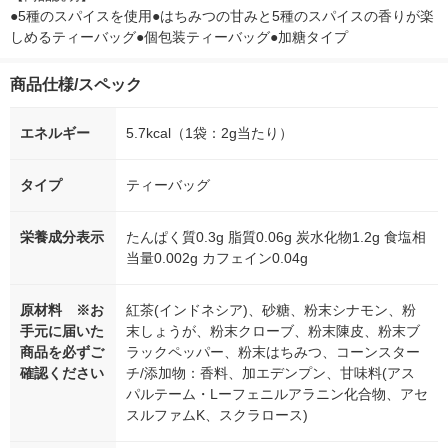
●5種のスパイスを使用●はちみつの甘みと5種のスパイスの香りが楽
しめるティーバッグ●個包装ティーバッグ●加糖タイプ
商品仕様/スペック
エネルギー
5.7kcal（1袋：2g当たり）
タイプ
ティーバッグ
栄養成分表示
たんぱく質0.3g 脂質0.06g 炭水化物1.2g 食塩相
当量0.002g カフェイン0.04g
原材料 ※お
紅茶(インドネシア)、砂糖、粉末シナモン、粉
手元に届いた
末しょうが、粉末クローブ、粉末陳皮、粉末ブ
商品を必ずご
ラックペッパー、粉末はちみつ、コーンスター
確認ください
チ/添加物：香料、加エデンプン、甘味料(アス
パルテーム・Lーフェニルアラニン化合物、アセ
スルファムK、スクラロース)