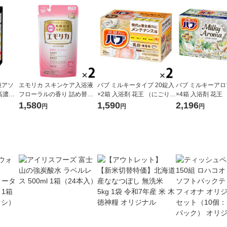
種アソ
エモリカ スキンケア入浴液
バブ ミルキータイプ 20錠入
バブ ミルキーアロ
高濃度
フローラルの香り 詰め替え
×2箱 入浴剤 花王 （にごりタ
×4箱 入浴剤 花王
360ml にごりタイプ 1セット
イプ）
イプ）
1,580
1,590
2,196
円
円
円
（1個×2）花王