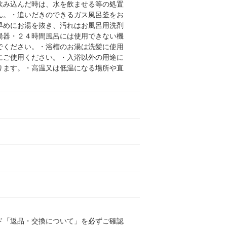
飲み込んだ時は、水を飲ませる等の処置
ん。・追いだきのできるガス風呂釜をお
早めにお湯を抜き、汚れはお風呂用洗剤
湯器・２４時間風呂には使用できない機
でください。・浴槽のお湯は洗髪に使用
にご使用ください。・入浴以外の用途に
ります。・高温又は低温になる場所や直
ド「返品・交換について」を必ずご確認