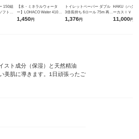
 150組
【水・ミネラルウォータ
トイレットペーパー ダブル
HAKU（ハク
ソフトパ
ー】LOHACO Water 410ml
3倍長持ち 6ロール 75m 再生
ーカスＩＶ 4
ィオナ オ
1箱（20本入）ラベルレス
紙配合 スコッティフラワー
堂 おまけ付き
1,450
1,376
11,000
円
円
円
（10個：
（イチオシ） オリジナル
パック 1セット（2パック12
 オリジナ
ロール入）花の香り
モイスト成分（保湿）と天然精油
い美肌に導きます。1日頑張ったご