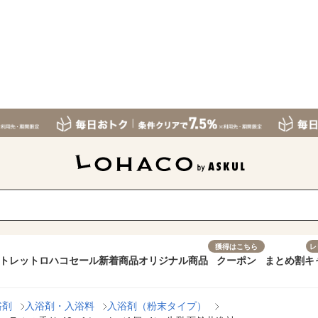
獲得はこちら
レ
トレット
ロハコセール
新着商品
オリジナル商品
クーポン
まとめ割
キ
浴剤
入浴剤・入浴料
入浴剤（粉末タイプ）