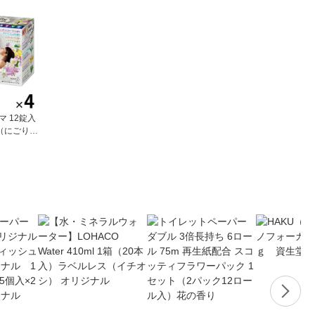
マ 12錠入
 （にごりタ