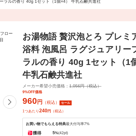
ラルの香り 40g 1セット（1個×4） 牛乳石鹸共進社
お湯物語 贅沢泡とろ プレミ
浴料 泡風呂 ラグジュアリー
ラルの香り 40g 1セット（1
牛乳石鹸共進社
メーカー希望小売価格：
1,056円（税込）
9%OFF価格
960
円
（税込）
セール
240
1つあたり
円
（税込）
お買い物でもらえる特典
最大付与率7%
5
獲得
%
(42pt)