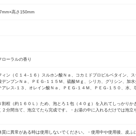
7mm×高さ150mm
フローラルの香り
フィン（Ｃ１４-１６）スルホン酸Ｎａ、コカミドプロピルベタイン、ス
酸デンプンＮａ、ＰＥＧ-１１５Ｍ、硫酸Ｍｇ、シリカ、グリシン、加水
テアレス-１３、オレイン酸Ｎａ、ＰＥＧ-１４Ｍ、ＰＥＧ-１５０、水
６割程（約１６０Ｌ）ため、泡とろ１包（４０ｇ）を入れてしっかりか
く２分間当て、泡立てたら完成です。・お湯の中に入れるだけでは泡立
体質に異常がある時は使用しないでください。・使用中や使用後、皮ふ