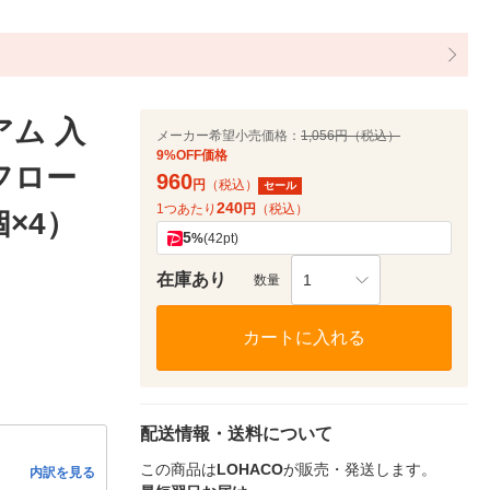
アム 入
メーカー希望小売価格：
1,056円（税込）
9%OFF価格
フロー
960
円
（税込）
セール
240
1つあたり
円
（税込）
個×4）
5
%
(42pt)
在庫あり
1
数量
カートに入れる
配送情報・送料について
この商品は
LOHACO
が販売・発送します。
内訳を見る