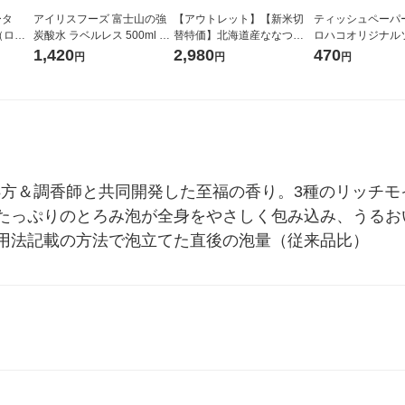
ータ
アイリスフーズ 富士山の強
【アウトレット】【新米切
ティッシュペーパー
r（ロハ
炭酸水 ラベルレス 500ml 1
替特価】北海道産ななつぼ
ロハコオリジナル
ベルレ
箱（24本入）
し 無洗米 5kg 1袋 令和7年産
ックティッシュ フ
1,420
2,980
470
円
円
円
チオ
米 木徳神糧 オリジナル
リジナル 1セット
5個入×2パック）
ル
ム処方＆調香師と共同開発した至福の香り。3種のリッチ
たっぷりのとろみ泡が全身をやさしく包み込み、うるお
用法記載の方法で泡立てた直後の泡量（従来品比）