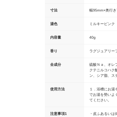
寸法
幅95mm×奥行き
湯色
ミルキーピンク
内容量
40g
香り
ラグジュアリー
全成分
硫酸Ｎａ、オレ
クテニルコハク
ン、シア脂、ス
使用方法
１．浴槽にお湯
でお湯を勢いよ
てください。
注意事項1
・皮ふあるいは