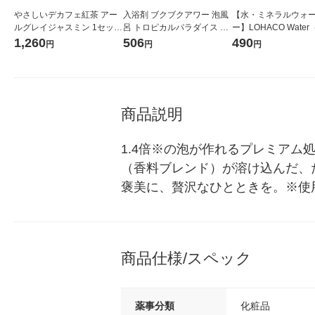
やさしいデカフェ紅茶 アー
入浴剤 ブクブクアワー 泡風
【水・ミネラルウォ
ルグレイジャスミン 1セット
呂 トロピカルパラダイス 分
ー】LOHACO Wate
（1袋（10バッグ入）×3）
包 40g 1セット（2包）健美
コウォーター）2L ラ
1,260
506
490
円
円
円
ティーバッグ
薬湯
ス 1箱（5本入）（イ
シ） オリジナル
商品説明
1.4倍※の泡が作れるプレミア
（香料ブレンド）が溶け込んだ、
褒美に、贅沢なひとときを。※使
商品仕様/スペック
薬事分類
化粧品