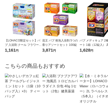
【LOHACO限定セット】バ
花王 バブ 発泡入浴剤 5つの
バブ メディキュア 2
ブ 入浴剤 クール フラワース
香りアソートセット 100錠
ート 1箱（12錠入） 
プラッシュ・オリエンタル
炭酸 薬用入浴剤 花王
1,161
3,871
1,628
円
円
円
スパ 各12錠 2種セット
こちらの商品もおすすめ