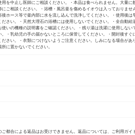
使用を中止し医師にご相談ください。・本品は食べられません。大量に
師にご相談ください。・浴槽・風呂釜を傷めるイオウは入っておりませ
浴後ホース等で釜内部に水を流し込んで洗浄してください。・使用後は
ください。・天然大理石の浴槽には使用しないでください。・全自動給
お使いの機種の説明書をご確認ください。・残り湯は洗濯に使用しない
い。・乳幼児の手の届かないところに保管してください。・開封後すぐ
ください。・衣類につけないようご注意ください。しみになる場合があ
場所に置かないでください。
のご都合による返品はお受けできません。返品については、ご利用ガイ