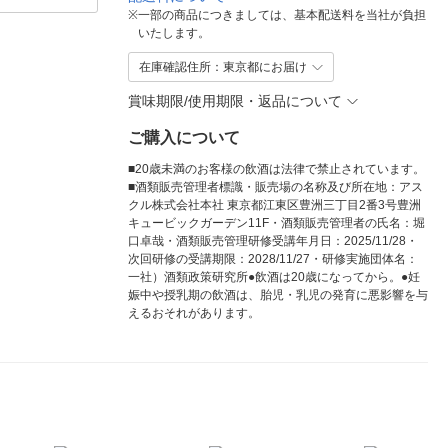
※
一部の商品につきましては、基本配送料を当社が負担
いたします。
在庫確認住所：東京都にお届け
賞味期限/使用期限・返品について
ご購入について
■20歳未満のお客様の飲酒は法律で禁止されています。
■酒類販売管理者標識・販売場の名称及び所在地：アス
クル株式会社本社 東京都江東区豊洲三丁目2番3号豊洲
キュービックガーデン11F・酒類販売管理者の氏名：堀
口卓哉・酒類販売管理研修受講年月日：2025/11/28・
次回研修の受講期限：2028/11/27・研修実施団体名：
一社）酒類政策研究所●飲酒は20歳になってから。●妊
娠中や授乳期の飲酒は、胎児・乳児の発育に悪影響を与
えるおそれがあります。