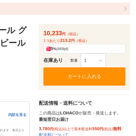
ール グ
10,233
円
（税込）
213.2
 缶ビール
1つあたり
円
（税込）
5
%
(469pt)
在庫あり
1
数量
カートに入れる
配送情報・送料について
この商品は
LOHACO
が販売・発送します。
内訳を見る
最短翌日お届け
3,780
550
無料
円
(税込)以上で基本配送料
円
(税込)
されます。表示より
配送料について
い。