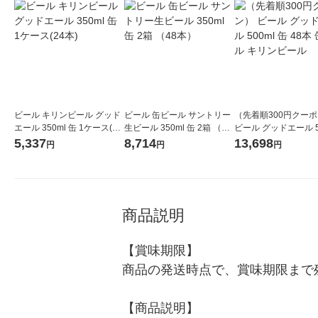
ビール キリンビール グッド
ビール 缶ビール サントリー
（先着順300円クー
エール 350ml 缶 1ケース(24
生ビール 350ml 缶 2箱 （48
ビール グッドエール 5
本)
本）
缶 48本 缶ビール キ
5,337
8,714
13,698
円
円
円
ル
商品説明
【賞味期限】

商品の発送時点で、賞味期限まで残
【商品説明】
