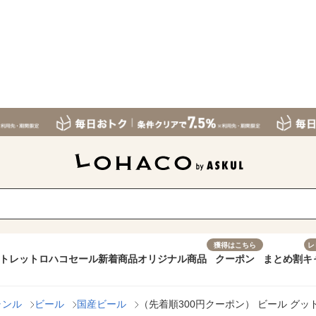
獲得はこちら
レ
トレット
ロハコセール
新着商品
オリジナル商品
クーポン
まとめ割
キ
ャンル
ビール
国産ビール
（先着順300円クーポン） ビール グッドエ