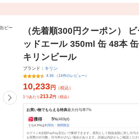
（先着順300円クーポン） ビ
ッドエール 350ml 缶 48本
キリンビール
キリン
ブランド：
4.36 （14件のレビュー）
10,233
円
（税込）
213.2
1つあたり
円
（税込）
お買い物でもらえる特典
最大付与率7%
5
獲得
%
(469pt)
うち4.5%は
利用先・期間限定
ログイン&全額PayPay支払いで獲得できます。原則として税抜金額に対し付与
も実際の付与数、付与率が少ない場合があります。詳細は内訳からご確認くださ