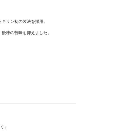
るキリン初の製法を採用。
、後味の苦味を抑えました。
なく、