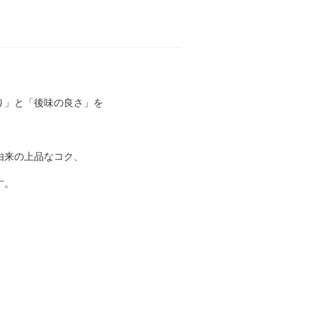
り」と「後味の良さ」を
由来の上品なコク、
す。