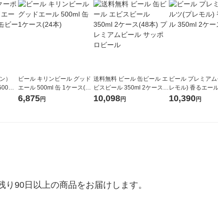
ポン）
ビール キリンビール グッド
送料無料 ビール 缶ビール エ
ビール プレミアム
00ml
エール 500ml 缶 1ケース(24
ビスビール 350ml 2ケース(4
レモル) 香るエール 3
リンビー
本)
8本) プレミアムビール サッ
ケース(48本)
6,875
10,098
10,390
円
円
円
ポロビール
り90日以上の商品をお届けします。
