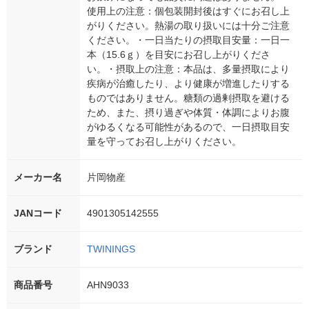
使用上の注意：個包装開封後はすぐにお召し上
がりください。熱湯の取り扱いには十分ご注意
ください。・一日当たりの摂取目安量：一日一
本（15.6ｇ）を目安にお召し上がりくださ
い。・摂取上の注意：本品は、多量摂取により
疾病が治癒したり、より健康が増進したりする
ものではありません。糖類の過剰摂取を避ける
ため、また、摂り過ぎや体質・体調によりお腹
がゆるくなる可能性があるので、一日摂取目安
量を守ってお召し上がりください。
メーカー名
片岡物産
JANコード
4901305142555
ブランド
TWININGS
商品番号
AHN9033