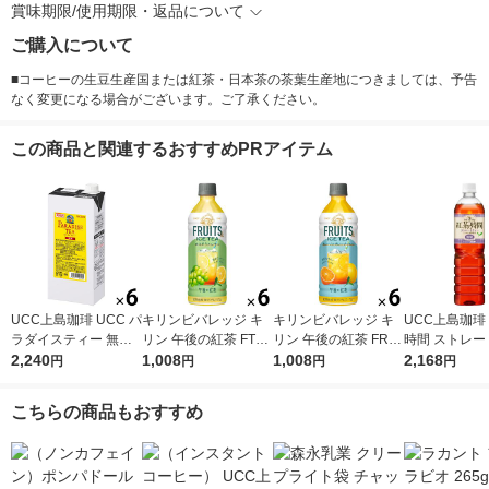
賞味期限/使用期限・返品について
ご購入について
■コーヒーの生豆生産国または紅茶・日本茶の茶葉生産地につきましては、予告
なく変更になる場合がございます。ご了承ください。
この商品と関連するおすすめPRアイテム
UCC上島珈琲 UCC パ
キリンビバレッジ キ
キリンビバレッジ キ
UCC上島珈琲
ラダイスティー 無糖
リン 午後の紅茶 FTUI
リン 午後の紅茶 FRUI
時間 ストレー
1000ml 1箱（6本入）
2,240
TS ＆ ICE TEA （フ
1,008
TS ＆ ICE TEA （フ
1,008
ー 無糖 900ml
2,168
円
円
円
円
ルーツ＆アイスティ
ルーツ＆アイスティ
2本入）
ー） 白ぶどうとレモ
ー） オレンジとグレ
こちらの商品もおすすめ
ン 500ml 1セット（6
ープフルーツ 500ml 1
本）
セット（6本）