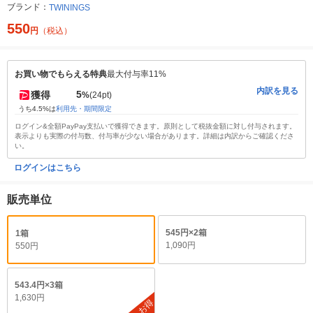
ブランド：
TWININGS
550
円
（税込）
お買い物でもらえる特典
最大付与率11%
内訳を見る
5
獲得
%
(24pt)
うち4.5%は
利用先・期間限定
ログイン&全額PayPay支払いで獲得できます。原則として税抜金額に対し付与されます。
表示よりも実際の付与数、付与率が少ない場合があります。詳細は内訳からご確認くださ
い。
ログインはこちら
販売単位
545円×2箱
1箱
1,090円
550円
543.4円×3箱
1,630円
お得