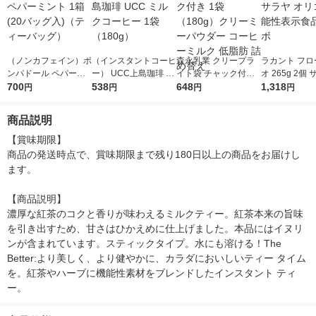
（ノンカフェイン）ポ
（インスタントコーヒ
森永乳業 クリープラ
ラカント フロ
ンパドール ペパーミ
ー） UCC上島珈琲 U
イト袋 チャック付き
オ 265g 2個
ント 1箱(20バッグ入)
700
CC ミルクコーヒー 1
538
1袋（180g）クリーミ
648
リゴ糖 機能性
1,318
円
円
円
円
（ティーバッグ）
袋（180g）
ーパウダー コーヒー
品 ロカボ
ミルク 低脂肪 詰め替
商品説明
え
【賞味期限】

商品の発送時点で、賞味期限まで残り180日以上の商品をお届けし
ます。

【商品説明】

濃厚な紅茶のコクと香りが味わえるミルクティー。紅茶本来の旨味
を引き出すため、甘さはひかえめに仕上げました。本品にはイヌリ
ンが含まれています。スティックタイプ。水にも溶ける！The 
Better:より美しく、より健やかに、カラダにおいしいティー タイム
を。紅茶やハーブに機能性素材をブレンドしたインスタント ティ
ー。