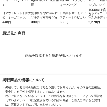
【アウトレット】国太
無印良品 水に溶かす
日東紅茶 水出しアイ
カルディコー
楼 オーガニックルイ
ソルティ南高梅 56g
スティートロピカルフ
ームカルディ
ボスティー（2g×111P
448
（500ml用8g×7本
390
ルーツ 1袋(10バッグ
380
ル アイスティ
2,278
円
円
円
円
）
入） 良品計画
入) ティーバッグ
イロンブレンド 
ml 1箱（6本
最近見た商品
商品を閲覧すると履歴が表示されます
掲載商品の情報について
・
掲載している情報の精度には万全を期しておりますが、その内容の正確性、
安全性、有用性を保証するものではありません。
・
現在ご覧になっているページは、この商品を取り扱うストアによって運営さ
れています。ページに記載されている内容や商品、ご購入に関するご質問
は、直接各ストアにお問い合わせください。