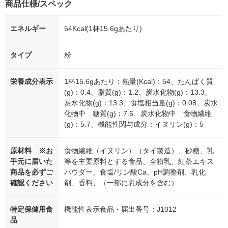
商品仕様/スペック
エネルギー
54Kcal(1杯15.6gあたり)
タイプ
粉
栄養成分表示
1杯15.6gあたり：熱量(Kcal)：54、たんぱく質
(g)：0.4、脂質(g)：1.2、炭水化物(g)：13.3、
炭水化物(g)：13.3、食塩相当量(g)：0.08、炭水
化物中 糖質(g)：7.6、炭水化物中 食物繊維
(g)：5.7、機能性関与成分：イヌリン(g)：5
原材料 ※お
食物繊維（イヌリン）（タイ製造）、砂糖、乳
手元に届いた
等を主要原料とする食品、全粉乳、紅茶エキス
商品を必ずご
パウダー、食塩/リン酸Ca、pH調整剤、乳化
確認ください
剤、香料、（一部に乳成分を含む）
特定保健用食
機能性表示食品・届出番号：J1012
品