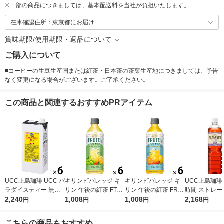
※
一部の商品につきましては、基本配送料を当社が負担いたします。
在庫確認住所：東京都にお届け
賞味期限/使用期限・返品について
ご購入について
■コーヒーの生豆生産国または紅茶・日本茶の茶葉生産地につきましては、予告
なく変更になる場合がございます。ご了承ください。
この商品と関連するおすすめPRアイテム
UCC上島珈琲 UCC パ
キリンビバレッジ キ
キリンビバレッジ キ
UCC上島珈琲
ラダイスティー 無糖
リン 午後の紅茶 FTUI
リン 午後の紅茶 FRUI
時間 ストレー
1000ml 1箱（6本入）
2,240
TS ＆ ICE TEA （フ
1,008
TS ＆ ICE TEA （フ
1,008
ー 無糖 900ml
2,168
円
円
円
円
ルーツ＆アイスティ
ルーツ＆アイスティ
2本入）
ー） 白ぶどうとレモ
ー） オレンジとグレ
こちらの商品もおすすめ