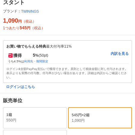
スタント
ブランド：
TWININGS
1,090
円
（税込）
545
1つあたり
円
（税込）
お買い物でもらえる特典
最大付与率11%
内訳を見る
5
獲得
%
(50pt)
うち4.5%は
利用先・期間限定
ログイン&全額PayPay支払いで獲得できます。原則として税抜金額に対し付与されます。
表示よりも実際の付与数、付与率が少ない場合があります。詳細は内訳からご確認くださ
い。
ログインはこちら
販売単位
1箱
545円×2箱
550円
1,090円