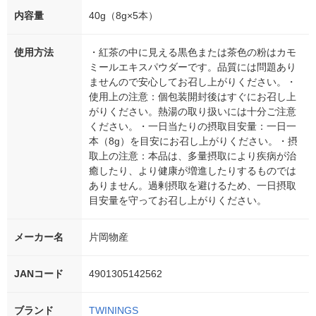
内容量
40g（8g×5本）
使用方法
・紅茶の中に見える黒色または茶色の粉はカモ
ミールエキスパウダーです。品質には問題あり
ませんので安心してお召し上がりください。・
使用上の注意：個包装開封後はすぐにお召し上
がりください。熱湯の取り扱いには十分ご注意
ください。・一日当たりの摂取目安量：一日一
本（8g）を目安にお召し上がりください。・摂
取上の注意：本品は、多量摂取により疾病が治
癒したり、より健康が増進したりするものでは
ありません。過剰摂取を避けるため、一日摂取
目安量を守ってお召し上がりください。
メーカー名
片岡物産
JANコード
4901305142562
ブランド
TWININGS