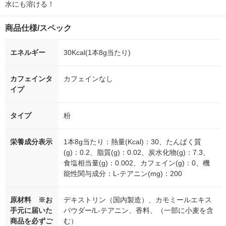
水にも溶ける！
商品仕様/スペック
エネルギー
30Kcal(1本8g当たり)
カフェインタ
カフェインなし
イプ
タイプ
粉
栄養成分表示
1本8g当たり：熱量(Kcal)：30、たんぱく質
(g)：0.2、脂質(g)：0.02、炭水化物(g)：7.3、
食塩相当量(g)：0.002、カフェイン(g)：0、機
能性関与成分：L-テアニン(mg)：200
原材料 ※お
デキストリン（国内製造）、カモミールエキス
手元に届いた
パウダー/L-テアニン、香料、（一部に小麦を含
商品を必ずご
む）