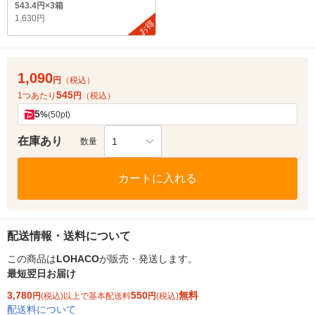
543.4円×3箱
1,630円
お得
1,090
円
（税込）
545
1つあたり
円
（税込）
5
%
(50pt)
在庫あり
1
数量
カートに入れる
配送情報・送料について
この商品は
LOHACO
が販売・発送します。
最短翌日お届け
3,780
550
無料
円
(税込)以上で基本配送料
円
(税込)
配送料について