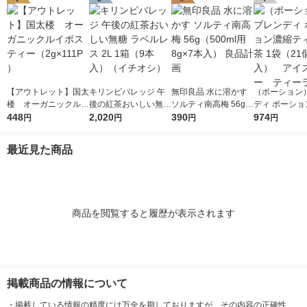
【アウトレット】国太
キリンビバレッジ 午
無印良品 水に溶かす
（ポーション
楼 オーガニックルイ
後の紅茶おいしい無糖
ソルティ南高梅 56g
ディ ポーショ
ボスティー（2g×111P
448
ラベルレス 2L 1箱（9
2,020
（500ml用8g×7本
390
ティー 紅茶 1
974
円
円
円
円
）
本入）（イチオシ）
入） 良品計画
個入） アイ
ー ティーラ
最近見た商品
商品を閲覧すると履歴が表示されます
掲載商品の情報について
・
掲載している情報の精度には万全を期しておりますが、その内容の正確性、