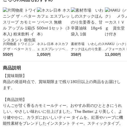
ン 500ml 1セット（6
ープフルーツ 500ml 1
本）
セット（6本）
片岡物産 トワイニン
ネスレ日本 ネスカフ
素材市場 いわしのス
HAKU（ハク
グ ザ・ベター スリー
ェ エスプレッソベー
ナックほんのり生姜香
ノフォーカス
プ カモミール アップ
550
ス 無糖 500ml 1セッ
1,050
る、甘辛醤油味 18g
358
5ｇ 資生堂
11,000
円
円
円
円
ル 1箱(5本入) 粉末飲
ト（3本）
×6袋入 1個
付き
料 インスタント 個包
商品説明
装
【賞味期限】

商品の発送時点で、賞味期限まで残り180日以上の商品をお届けし
ます。

【商品説明】

りんごが甘く香るカモミールティー。おやすみ前のひとときにうれ
しい、やさしい味わいに仕上げました。The Better:より美しく、よ
り健やかに、カラダにおいしいティー タイムを。紅茶やハーブに機
能性素材をブレンドしたインスタント ティー。スティックタイプ。