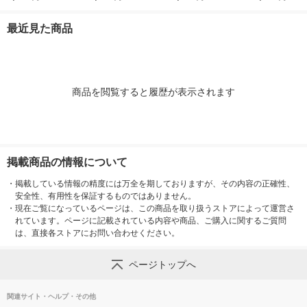
80mL 消臭スプレー P
詰め替え 1240mL 1
め替え 1240mL 1個
香り 6.3mL 
＆G
個 P＆Gジャパン合
P＆Gジャパン合同会
（本体+詰替1
最近見た商品
同会社
社
＆G
商品を閲覧すると履歴が表示されます
掲載商品の情報について
・
掲載している情報の精度には万全を期しておりますが、その内容の正確性、
安全性、有用性を保証するものではありません。
・
現在ご覧になっているページは、この商品を取り扱うストアによって運営さ
れています。ページに記載されている内容や商品、ご購入に関するご質問
は、直接各ストアにお問い合わせください。
ページトップへ
関連サイト・ヘルプ・その他