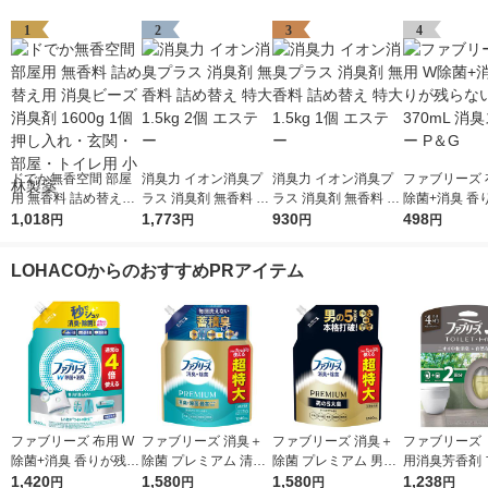
1
2
3
4
ドでか無香空間 部屋
消臭力 イオン消臭プ
消臭力 イオン消臭プ
ファブリーズ 
用 無香料 詰め替え用
ラス 消臭剤 無香料 詰
ラス 消臭剤 無香料 詰
除菌+消臭 香
消臭ビーズ 消臭剤 16
1,018
め替え 特大 1.5kg 2個
1,773
め替え 特大 1.5kg 1個
930
ない 本体 370
498
円
円
円
円
00g 1個 押し入れ・玄
エステー
エステー
スプレー P＆
関・部屋・トイレ用
LOHACOからのおすすめPRアイテム
小林製薬
ファブリーズ 布用 W
ファブリーズ 消臭＋
ファブリーズ 消臭＋
ファブリーズ 
除菌+消臭 香りが残ら
除菌 プレミアム 清潔
除菌 プレミアム 男の
用消臭芳香剤 
ない 詰め替え 特大 12
1,420
なランドリーの香り
1,580
5大臭クールアクア 詰
1,580
スト＆シダー
1,238
円
円
円
円