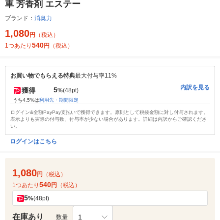
車 芳香剤 エステー
ブランド：
消臭力
1,080
円
（税込）
540
1つあたり
円
（税込）
お買い物でもらえる特典
最大付与率11%
内訳を見る
5
獲得
%
(48pt)
うち4.5%は
利用先・期間限定
ログイン&全額PayPay支払いで獲得できます。原則として税抜金額に対し付与されます。
表示よりも実際の付与数、付与率が少ない場合があります。詳細は内訳からご確認くださ
い。
ログインはこちら
1,080
円
（税込）
540
1つあたり
円
（税込）
5
%
(48pt)
在庫あり
1
数量