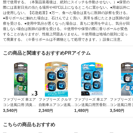
態で使用する。（本製品装着後は、絶対にスイッチを作動させない。）●保管の
際には直射日光の当たる場所や40℃以上になるところに置かない。●用途以外に
は使用しない。【応急処置】●万一、食べた場合は直ちに医師の診察を受ける。
●香りボールに触れた場合は、石けんでよく洗い、異常を感じたときは医師の診
察を受ける。●使用中気分が悪くなった場合は、直ちに使用を中止し、気分が回
復しない場合は医師の診察を受ける。※使用中や保管の際に香りボールが変色
することがありますが、性能上問題ありません。※使用後は地域の規則に従っ
て廃棄する。（※香りボールは不燃物として処理できます。）誤食に注意。
この商品と関連するおすすめPRアイテム
ファブリーズ 車エア
ファブリーズ クルマ
ファブリーズ 車エア
ファブリーズ 
コン送風口用 消臭芳
自動車エアコン送風口
コン送風口用芳香剤
コン送風口用 
香剤 フォレストミス
3,540
用消臭・芳香剤 消臭
2,340
スカイブリーズ お得
1,480
香剤 オーシャ
3,540
円
円
円
円
トの香り 2.5mL 1セッ
成分最高レベル フレ
パック 2.2mL1パック
ンの香り 2.5m
ト（1パック（2個
ッシュシャボン 2.5m
（4個入） 消臭剤 芳
ト（1パック（
こちらの商品もおすすめ
入）×3） 消臭剤 芳香
L 1パック（4個入）消
香剤 P＆G
入）×3） 消臭
剤 P＆G
臭剤 芳香剤 P＆G
剤 P＆G