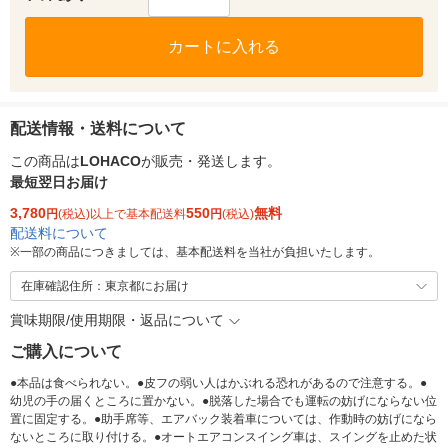
カートに入れる
配送情報・送料について
この商品は
LOHACO
が販売・発送します。
最短翌日お届け
3,780
550
無料
円
(税込)以上で基本配送料
円
(税込)
配送料について
※
一部の商品につきましては、基本配送料を当社が負担いたします。
在庫確認住所：東京都にお届け
賞味期限/使用期限・返品について
ご購入について
●本品は食べられない。●皮フの弱い人はかぶれる恐れがあるので注意する。●
幼児の手の届くところに置かない。●脱落した場合でも運転の妨げにならない位
置に固定する。●助手席等、エアバック装着車については、作動時の妨げになら
ないところに取り付ける。●オートエアコンスイング車は、スイングを止めた状