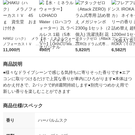
HAKU（ハク） メラ
【水・ミネラルウォー
アタックゼロ（Attack
フレアフレグラ
ノフォーカスＩＶ 4
ター】LOHACO Wate
ZERO) ドラム式専用
ROKA（イロ
5ｇ 資生堂 おまけ
11,000
r（ロハコウォータ
490
詰め替え メガジャン
5,820
イキッドリリ
6,582
円
円
円
円
付き
ー）2L ラベルレス 1
ボ 2300g 1セット（2
柔軟剤 詰め替
箱（5本入）（イチオ
個入) 洗濯洗剤 花王
大 1200ml 
商品説明
シ） オリジナル
（5個入) 花王
●様々なドライブシーンで感じる気持ちに寄りそった香りです●エア
コンに取りつけるだけで上質な香りが車内にひろがります●本体はつ
めかえ付きで、2パックで約8週間持続します●別売りつめかえ用で
新しい香りを楽しむことができます
商品仕様/スペック
香り
ハーバルムスク