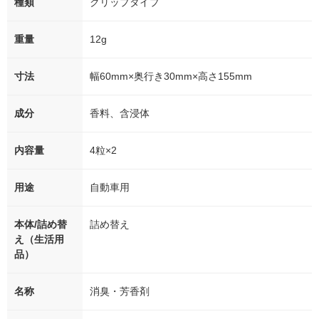
種類
クリップタイプ
重量
12g
寸法
幅60mm×奥行き30mm×高さ155mm
成分
香料、含浸体
内容量
4粒×2
用途
自動車用
本体/詰め替
詰め替え
え（生活用
品）
名称
消臭・芳香剤