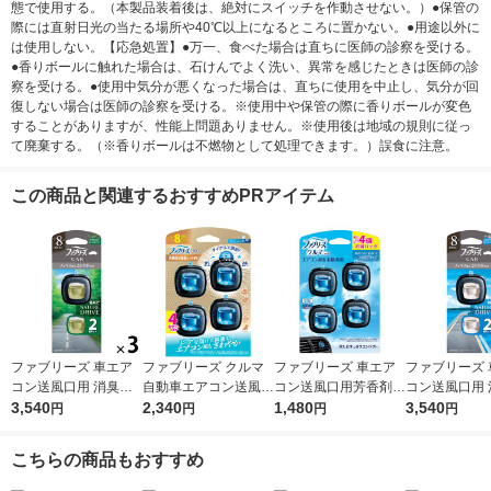
態で使用する。（本製品装着後は、絶対にスイッチを作動させない。）●保管の
際には直射日光の当たる場所や40℃以上になるところに置かない。●用途以外に
は使用しない。【応急処置】●万一、食べた場合は直ちに医師の診察を受ける。
●香りボールに触れた場合は、石けんでよく洗い、異常を感じたときは医師の診
察を受ける。●使用中気分が悪くなった場合は、直ちに使用を中止し、気分が回
復しない場合は医師の診察を受ける。※使用中や保管の際に香りボールが変色
することがありますが、性能上問題ありません。※使用後は地域の規則に従っ
て廃棄する。（※香りボールは不燃物として処理できます。）誤食に注意。
この商品と関連するおすすめPRアイテム
ファブリーズ 車エア
ファブリーズ クルマ
ファブリーズ 車エア
ファブリーズ 
コン送風口用 消臭芳
自動車エアコン送風口
コン送風口用芳香剤
コン送風口用 
香剤 フォレストミス
3,540
用消臭・芳香剤 消臭
2,340
スカイブリーズ お得
1,480
香剤 オーシャ
3,540
円
円
円
円
トの香り 2.5mL 1セッ
成分最高レベル フレ
パック 2.2mL1パック
ンの香り 2.5m
ト（1パック（2個
ッシュシャボン 2.5m
（4個入） 消臭剤 芳
ト（1パック（
こちらの商品もおすすめ
入）×3） 消臭剤 芳香
L 1パック（4個入）消
香剤 P＆G
入）×3） 消臭
剤 P＆G
臭剤 芳香剤 P＆G
剤 P＆G