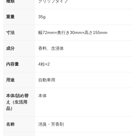
種類
クリップタイプ
重量
35g
寸法
幅72mm×奥行き30mm×高さ155mm
成分
香料、含浸体
内容量
4粒×2
用途
自動車用
本体/詰め替
本体
え（生活用
品）
名称
消臭・芳香剤