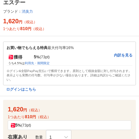
エステー
ブランド：
消臭力
1,620
円
（税込）
810
1つあたり
円
（税込）
お買い物でもらえる特典
最大付与率16%
内訳を見る
5
獲得
%
(73pt)
うち4.5%は
利用先・期間限定
ログイン&全額PayPay支払いで獲得できます。原則として税抜金額に対し付与されます。
表示よりも実際の付与数、付与率が少ない場合があります。詳細は内訳からご確認くださ
い。
ログインはこちら
1,620
円
（税込）
810
1つあたり
円
（税込）
5
%
(73pt)
在庫あり
1
数量