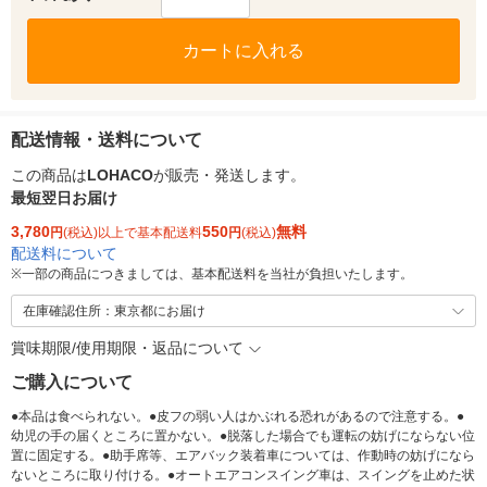
カートに入れる
配送情報・送料について
この商品は
LOHACO
が販売・発送します。
最短翌日お届け
3,780
550
無料
円
(税込)以上で基本配送料
円
(税込)
配送料について
※
一部の商品につきましては、基本配送料を当社が負担いたします。
在庫確認住所：東京都にお届け
賞味期限/使用期限・返品について
ご購入について
●本品は食べられない。●皮フの弱い人はかぶれる恐れがあるので注意する。●
幼児の手の届くところに置かない。●脱落した場合でも運転の妨げにならない位
置に固定する。●助手席等、エアバック装着車については、作動時の妨げになら
ないところに取り付ける。●オートエアコンスイング車は、スイングを止めた状