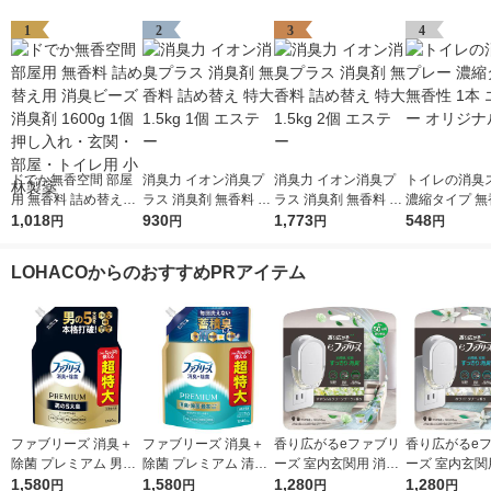
1
2
3
4
ドでか無香空間 部屋
消臭力 イオン消臭プ
消臭力 イオン消臭プ
トイレの消臭
用 無香料 詰め替え用
ラス 消臭剤 無香料 詰
ラス 消臭剤 無香料 詰
濃縮タイプ 無
消臭ビーズ 消臭剤 16
1,018
め替え 特大 1.5kg 1個
930
め替え 特大 1.5kg 2個
1,773
本 エステー 
548
円
円
円
円
00g 1個 押し入れ・玄
エステー
エステー
ル
関・部屋・トイレ用
LOHACOからのおすすめPRアイテム
小林製薬
ファブリーズ 消臭＋
ファブリーズ 消臭＋
香り広がるeファブリ
香り広がるe
除菌 プレミアム 男の
除菌 プレミアム 清潔
ーズ 室内玄関用 消臭
ーズ 室内玄関
5大臭クールアクア 詰
1,580
なランドリーの香り
1,580
芳香剤 すずらん＆グ
1,280
芳香剤 ホワイ
1,280
円
円
円
円