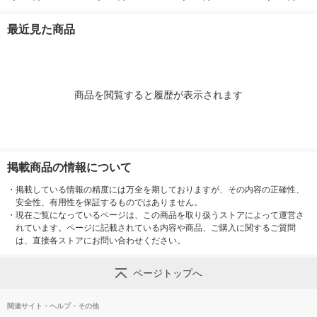
め替え 1240mL 1個
詰め替え 1240mL 1
リーンブーケ プラグ
ー プラグ本体
P＆Gジャパン合同会
個 P＆Gジャパン合
本体＋付替1回分 1個
回分 1個 P＆G
最近見た商品
社
同会社
P＆G
商品を閲覧すると履歴が表示されます
掲載商品の情報について
・
掲載している情報の精度には万全を期しておりますが、その内容の正確性、
安全性、有用性を保証するものではありません。
・
現在ご覧になっているページは、この商品を取り扱うストアによって運営さ
れています。ページに記載されている内容や商品、ご購入に関するご質問
は、直接各ストアにお問い合わせください。
ページトップへ
関連サイト・ヘルプ・その他