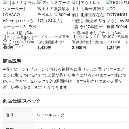
【水・ミネラルウォー
アイリスフーズ 富士
【アウトレット】【新
UCC上島珈琲 
ター】LOHACO Wate
山の強炭酸水 ラベル
米切替特価】北海道産
OTONOU（
r（ロハコウォータ
490
レス 500ml 1箱（24
1,420
ななつぼし 無洗米 5k
2,980
ウ） by BLAC
1,284
円
円
円
円
ー）2L ラベルレス 1
本入）
g 1袋 令和7年産 米 木
00ml 1セッ
箱（5本入）（イチオ
徳神糧 オリジナル
商品説明
シ） オリジナル
●様々なドライブシーンで感じる気持ちに寄りそった香りです●エア
コンに取りつけるだけで上質な香りが車内にひろがります●本体はつ
めかえ付きで、2パックで約8週間持続します●別売りつめかえ用で
新しい香りを楽しむことができます
商品仕様/スペック
香り
ハーバルムスク