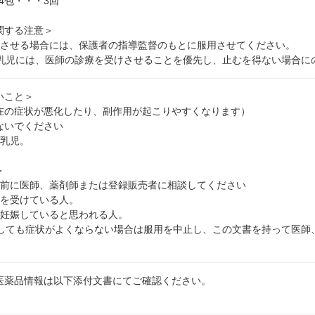
/4包・・・3回
関する注意＞
用させる場合には、保護者の指導監督のもとに服用させてください。
の乳児には、医師の診療を受けさせることを優先し、止むを得ない場合に
いこと＞
在の症状が悪化したり、副作用が起こりやすくなります）
ないでください
の乳児。
＞
用前に医師、薬剤師または登録販売者に相談してください
療を受けている人。
は妊娠していると思われる人。
用しても症状がよくならない場合は服用を中止し、この文書を持って医師
医薬品情報は以下添付文書にてご確認ください。