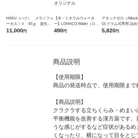
HAKU（ハク） メラノフォ
【水・ミネラルウォータ
アタックゼロ（Attack
ーカスＩＶ 45ｇ 資生
ー】LOHACO Water（ロハ
O) ドラム式専用 詰め
堂 おまけ付き
コウォーター）2L ラベルレ
ガジャンボ 2300g 1
11,000
490
5,820
円
円
円
ス 1箱（5本入）（イチオ
（2個入) 洗濯洗剤 花
シ） オリジナル
商品説明
【使用期限】

商品の発送時点で、使用期限まで残
【商品説明】

クラクラする立ちくらみ・めまい
平衡機能を改善する漢方薬です。
うな感じがするなど症状があるめ
くなったり、横になって目をとじ