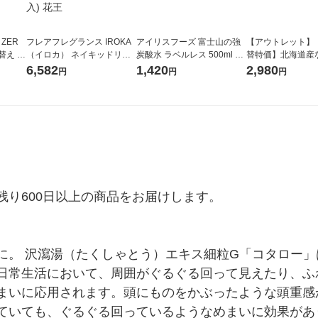
 ZER
フレアフレグランス IROKA
アイリスフーズ 富士山の強
【アウトレット】
替え メ
（イロカ） ネイキッドリリ
炭酸水 ラベルレス 500ml 1
替特価】北海道産
セット
ーの香り 柔軟剤 詰め替え 超
箱（24本入）
し 無洗米 5kg 1
6,582
1,420
2,980
円
円
円
王
特大 1200ml 1セット（5個
米 木徳神糧 オリ
入) 花王
り600日以上の商品をお届けします。

に。 沢瀉湯（たくしゃとう）エキス細粒G「コタロー
日常生活において、周囲がぐるぐる回って見えたり、ふ
まいに応用されます。頭にものをかぶったような頭重感
ていても、ぐるぐる回っているようなめまいに効果があ