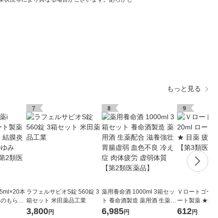
もっと見る
7
8
9
5ml×20本
ラフェルサビオS錠 560錠 3
薬用養命酒 1000ml 3箱セッ
Ｖロートゴールド4
ものもらい
箱セット 米田薬品工業
ト 養命酒製造 薬用酒 生薬配
ート製薬 ★控除
目のかゆみ
合 滋養強壮 胃腸虚弱 血色不
目 かすみ目【
3,800
6,985
612
円
円
円