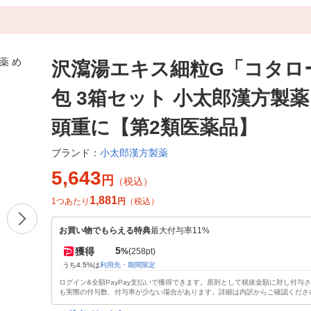
沢瀉湯エキス細粒G「コタロー
包 3箱セット 小太郎漢方製薬
頭重に【第2類医薬品】
小太郎漢方製薬
ブランド：
5,643
円
（税込）
1,881
1つあたり
円
（税込）
お買い物でもらえる特典
最大付与率11%
5
獲得
%
(258pt)
うち4.5%は
利用先・期間限定
ログイン&全額PayPay支払いで獲得できます。原則として税抜金額に対し付与
も実際の付与数、付与率が少ない場合があります。詳細は内訳からご確認くださ