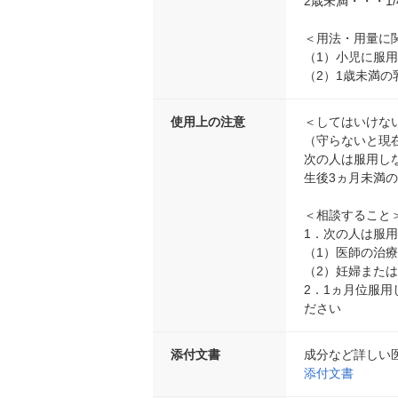
2歳未満・・・1
＜用法・用量に
（1）小児に服
（2）1歳未満
使用上の注意
＜してはいけな
（守らないと現
次の人は服用し
生後3ヵ月未満
＜相談すること
1．次の人は服
（1）医師の治
（2）妊婦また
2．1ヵ月位服
ださい
添付文書
成分など詳しい
添付文書