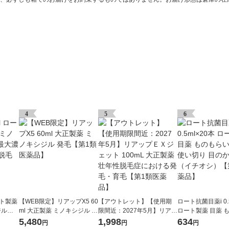
4
5
6
ート製薬
【WEB限定】リアップX5 60
【アウトレット】【使用期
ロート抗菌目薬i 0.
ジル」
ml 大正製薬 ミノキシジル 発
限間近：2027年5月】リアッ
ロート製薬 目薬 
配合 薄
毛【第1類医薬品】
プＥＸジェット 100mL 大正
結膜炎 使い切り 
5,480
1,998
634
円
円
円