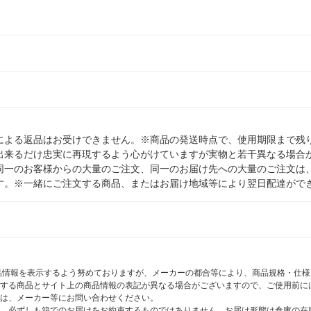
による返品はお受けできません。※商品の発送時点で、使用期限まで残り
出来るだけ忠実に再現するよう心がけていますが実物と若干異なる場合
同一のお客様からの大量のご注文、同一のお届け先への大量のご注文は
す。※一緒にご注文する商品、またはお届け地域等により翌日配達がで
商品情報を表示するよう努めておりますが、メーカーの都合等により、商品規格・仕
する商品とサイト上の商品情報の表記が異なる場合がございますので、ご使用前に
は、メーカー等にお問い合わせください。
、必ずしも箱でのお届けをお約束するものではありません。お届け形態は倉庫の在