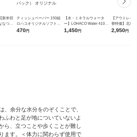
【新米切
ティッシュペーパー 150組
【水・ミネラルウォータ
【アウトレット
ななつぼ
ロハコオリジナルソフトパ
ー】LOHACO Water 410ml
替特価】北海道
袋 令和7年産
ックティッシュ フィオナ オ
1箱（20本入）ラベルレス
し 精白米 5kg
470
1,450
2,950
円
円
円
ジナル
リジナル 1セット（10個：
（イチオシ） オリジナル
米 木徳神糧 オ
5個入×2パック） オリジナ
ル
」は、余分な水分をのぞくことで、
わふわと足が地についていないよ
から、立つことや歩くことが難し
ります。＜体力に関わらず使用で