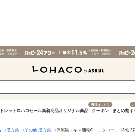
獲得はこちら
レ
トレット
ロハコセール
新着商品
オリジナル商品
クーポン
まとめ割
キ
品
漢方薬
その他 漢方薬
沢瀉湯エキス細粒G「コタロー」 18包 3