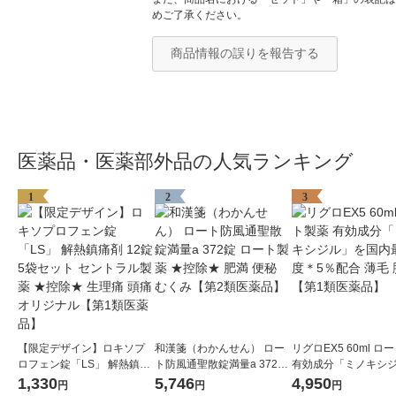
めご了承ください。
商品情報の誤りを報告する
医薬品・医薬部外品の人気ランキング
1
2
3
【限定デザイン】ロキソプ
和漢箋（わかんせん） ロー
リグロEX5 60ml ロ
ロフェン錠「LS」 解熱鎮痛
ト防風通聖散錠満量a 372錠
有効成分「ミノキシ
剤 12錠 5袋セット セントラ
ロート製薬 ★控除★ 肥満 便
を国内最大濃度＊5％
1,330
5,746
4,950
円
円
円