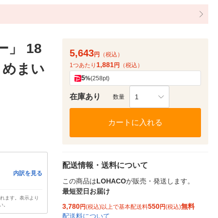
」 18
5,643
円
（税込）
1,881
 めまい
1つあたり
円
（税込）
5
%
(258pt)
在庫あり
1
数量
カートに入れる
配送情報・送料について
内訳を見る
この商品は
LOHACO
が販売・発送します。
最短翌日お届け
されます。表示より
い。
3,780
550
無料
円
(税込)以上で基本配送料
円
(税込)
配送料について