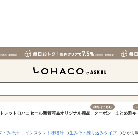
獲得はこちら
レ
トレット
ロハコセール
新着商品
オリジナル商品
クーポン
まとめ割
キ
プ・みそ汁
インスタント味噌汁
生みそ・練り込みタイプ
ひかり味