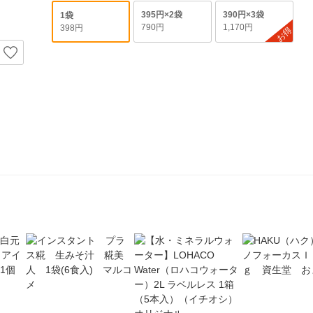
395円×2袋
390円×3袋
1袋
790円
1,170円
398円
お得