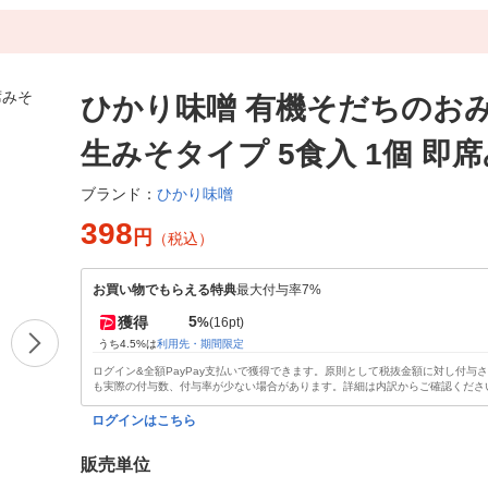
ひかり味噌 有機そだちのお
生みそタイプ 5食入 1個 即
ひかり味噌
ブランド：
398
円
（税込）
お買い物でもらえる特典
最大付与率7%
5
獲得
%
(16pt)
うち4.5%は
利用先・期間限定
ログイン&全額PayPay支払いで獲得できます。原則として税抜金額に対し付与
も実際の付与数、付与率が少ない場合があります。詳細は内訳からご確認くださ
ログインはこちら
販売単位