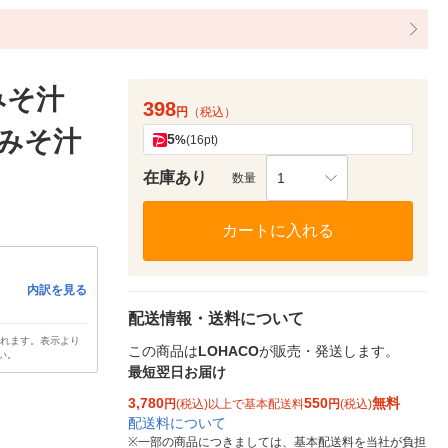
みそ汁
398
円
（税込）
席みそ汁
5
%
(16pt)
在庫あり
1
数量
カートに入れる
内訳を見る
配送情報・送料について
されます。表示より
この商品は
LOHACO
が販売・発送します。
い。
最短翌日お届け
3,780
550
無料
円
(税込)以上で基本配送料
円
(税込)
配送料について
※
一部の商品につきましては、基本配送料を当社が負担