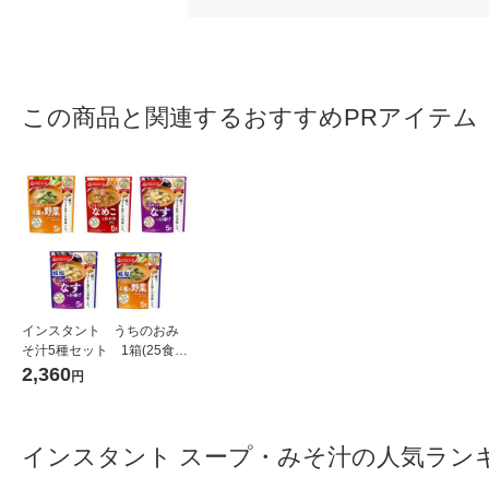
この商品と関連するおすすめPRアイテム
インスタント うちのおみ
そ汁5種セット 1箱(25食
入) アマノフーズ インスタ
2,360
円
ント味噌汁
インスタント スープ・みそ汁の人気ラン