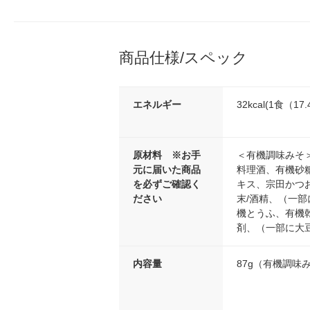
商品仕様/スペック
エネルギー
32kcal(1食（17
原材料 ※お手
＜有機調味みそ
元に届いた商品
料理酒、有機砂
を必ずご確認く
キス、宗田かつ
ださい
末/酒精、（一
機とうふ、有機
剤、（一部に大
内容量
87g（有機調味