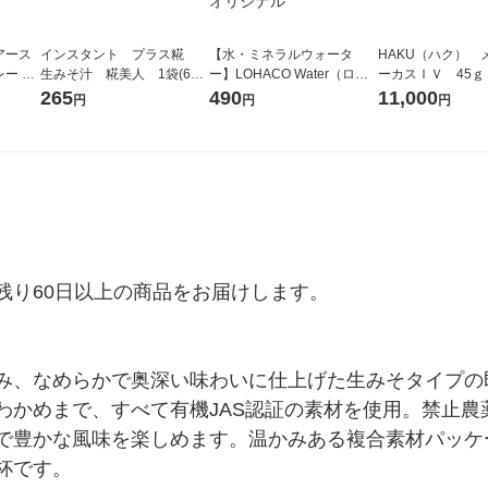
アース
インスタント プラス糀
【水・ミネラルウォータ
HAKU（ハク） 
ー M
生みそ汁 糀美人 1袋(6食
ー】LOHACO Water（ロハ
ーカスＩＶ 45ｇ
入) マルコメ
コウォーター）2L ラベルレ
堂 おまけ付き
265
490
11,000
円
円
円
ス 1箱（5本入）（イチオ
シ） オリジナル
り60日以上の商品をお届けします。

み、なめらかで奥深い味わいに仕上げた生みそタイプの
わかめまで、すべて有機JAS認証の素材を使用。禁止農
で豊かな風味を楽しめます。温かみある複合素材パッケ
杯です。