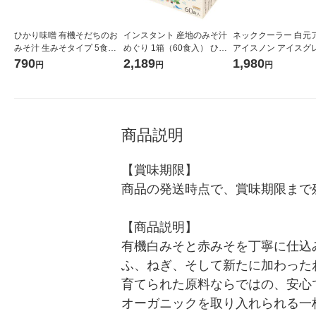
ひかり味噌 有機そだちのお
インスタント 産地のみそ汁
ネッククーラー 白元
みそ汁 生みそタイプ 5食入 1
めぐり 1箱（60食入） ひか
アイスノン アイスグレ
セット（1個×2）即席みそ汁
り味噌
サイズ 1個
790
2,189
1,980
円
円
円
商品説明
【賞味期限】

商品の発送時点で、賞味期限まで残
【商品説明】

有機白みそと赤みそを丁寧に仕込
ふ、ねぎ、そして新たに加わった
育てられた原料ならではの、安心
オーガニックを取り入れられる一