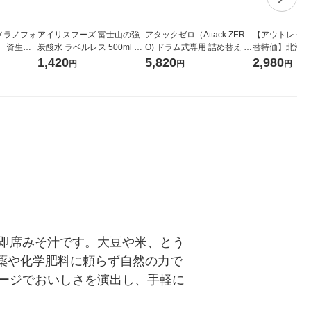
メラノフォ
アイリスフーズ 富士山の強
アタックゼロ（Attack ZER
【アウトレット
 資生
炭酸水 ラベルレス 500ml 1
O) ドラム式専用 詰め替え メ
替特価】北海道
箱（24本入）
ガジャンボ 2300g 1セット
し 無洗米 5kg
1,420
5,820
2,980
円
円
円
（2個入) 洗濯洗剤 花王
米 木徳神糧 オ
即席みそ汁です。大豆や米、とう
薬や化学肥料に頼らず自然の力で
ージでおいしさを演出し、手軽に