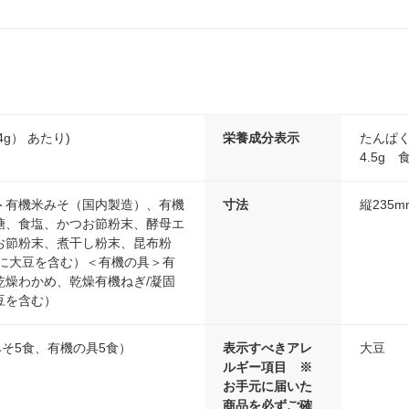
.4g） あたり)
栄養成分表示
たんぱく
4.5g 
＞有機米みそ（国内製造）、有機
寸法
縦235m
糖、食塩、かつお節粉末、酵母エ
お節粉末、煮干し粉末、昆布粉
部に大豆を含む）＜有機の具＞有
乾燥わかめ、乾燥有機ねぎ/凝固
豆を含む）
みそ5食、有機の具5食）
表示すべきアレ
大豆
ルギー項目 ※
お手元に届いた
商品を必ずご確