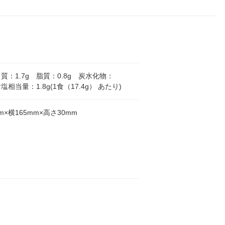
質：1.7g 脂質：0.8g 炭水化物：
食塩相当量：1.8g(1食（17.4g） あたり)
m×横165mm×高さ30mm