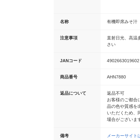
名称
有機即席みそ汁
注意事項
直射日光、高温
さい
JANコード
4902663019602
商品番号
AHN7880
返品について
返品不可
お客様のご都合
品の色や質感を
いただくため、
場合がございま
備考
メーカーサイト