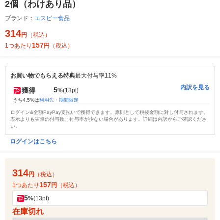
2個（わけあり品）
ブランド：
エスビー食品
314
円
（税込）
157
1つあたり
円
（税込）
お買い物でもらえる特典
最大付与率11%
内訳を見る
5
獲得
%
(13pt)
うち4.5%は
利用先・期間限定
ログイン&全額PayPay支払いで獲得できます。原則として税抜金額に対し付与されます。
表示よりも実際の付与数、付与率が少ない場合があります。詳細は内訳からご確認くださ
い。
ログインはこちら
314
円
（税込）
157
1つあたり
円
（税込）
5
%
(13pt)
在庫切れ