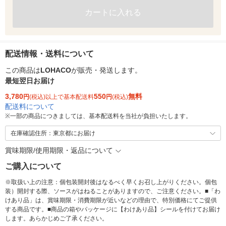
カートに入れる
配送情報・送料について
この商品は
LOHACO
が販売・発送します。
最短翌日お届け
3,780
550
無料
円
(税込)以上で基本配送料
円
(税込)
配送料について
※
一部の商品につきましては、基本配送料を当社が負担いたします。
在庫確認住所：東京都にお届け
賞味期限/使用期限・返品について
ご購入について
※取扱い上の注意：個包装開封後はなるべく早くお召し上がりください。個包
装）開封する際、ソースがはねることがありますので、ご注意ください。■「わ
けあり品」は、賞味期限・消費期限が近いなどの理由で、特別価格にてご提供
する商品です。■商品の箱やパッケージに【わけあり品】シールを付けてお届け
します。あらかじめご了承ください。