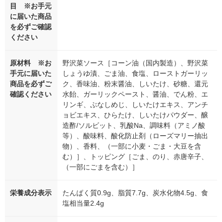
目 ※お手元
に届いた商品
を必ずご確認
ください
原材料 ※お
野沢菜ソース［コーン油（国内製造）、野沢菜
手元に届いた
しょうゆ漬、ごま油、食塩、ローストガーリッ
商品を必ずご
ク、香味油、粉末醤油、しいたけ、砂糖、還元
確認ください
水飴、ガーリックペースト、醤油、でん粉、エ
リンギ、ぶなしめじ、しいたけエキス、アンチ
ョビエキス、ひらたけ、しいたけパウダー、醸
造酢/ソルビット、乳酸Na、調味料（アミノ酸
等）、酸味料、酸化防止剤（ローズマリー抽出
物）、香料、（一部に小麦・ごま・大豆を含
む）］、トッピング［ごま、のり、赤唐辛子、
（一部にごまを含む）］
栄養成分表示
たんぱく質0.9g、脂質7.7g、炭水化物4.5g、食
塩相当量2.4g