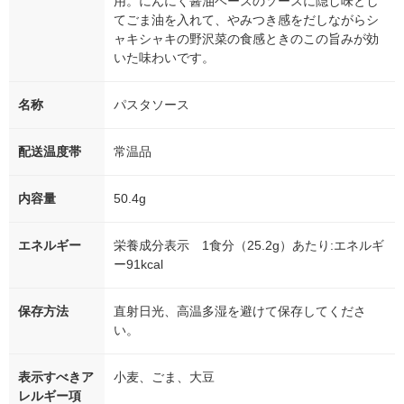
用。にんにく醤油ベースのソースに隠し味とし
てごま油を入れて、やみつき感をだしながらシ
ャキシャキの野沢菜の食感ときのこの旨みが効
いた味わいです。
名称
パスタソース
配送温度帯
常温品
内容量
50.4g
エネルギー
栄養成分表示 1食分（25.2g）あたり:エネルギ
ー91kcal
保存方法
直射日光、高温多湿を避けて保存してくださ
い。
表示すべきア
小麦、ごま、大豆
レルギー項