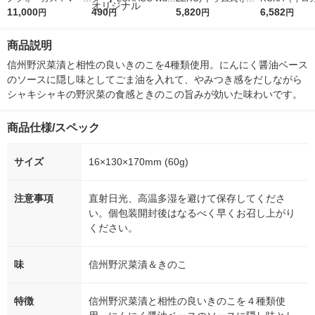
5ｇ 資生堂 おまけ
11,000
r（ロハコウォータ
490
詰め替え メガジャン
5,820
イキッドリリ
6,582
円
円
円
円
付き
ー）2L ラベルレス 1
ボ 2300g 1セット（2
柔軟剤 詰め替
箱（5本入）（イチオ
個入) 洗濯洗剤 花王
大 1200ml 
商品説明
シ） オリジナル
（5個入) 花王
信州野沢菜漬と相性の良いきのこを4種類使用。にんにく醤油ベース
のソースに隠し味としてごま油を入れて、やみつき感をだしながら
シャキシャキの野沢菜の食感ときのこの旨みが効いた味わいです。
商品仕様/スペック
サイズ
16×130×170mm (60g)
注意事項
直射日光、高温多湿を避けて保存してくださ
い。個包装開封後はなるべく早くお召し上がり
ください。
味
信州野沢菜漬＆きのこ
特徴
信州野沢菜漬と相性の良いきのこを４種類使