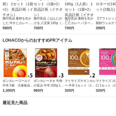
無印良品 素材を生か
無印良品 ごはんにか
無印良品 素材を生か
【アウトレッ
した 牛すじカレー 18
ける 八宝菜 195g（1
したカレー バターチ
製粉ウェルナ 
0g（1人前） 1セット
580
人前） 1セット（1袋×
700
キン 180g（1人前） 1
700
窟 ボロネーゼ
398
円
円
円
円
（1袋×2） 良品計画
2） 良品計画（イチオ
セット（1袋×2） 良品
1セット(2個入
（イチオシ）
シ）
計画（イチオシ）
LOHACOからのおすすめPRアイテム
ボンカレーゴールド
ボンカレーネオ 牛肉
マイサイズチキンカレ
マイサイズ ガ
中辛 5個 大塚食品
の旨み 中辛 200g 1セ
ー 中辛 1セット（1個
口 1セット（1
レンジ対応
1,300
ット（1個×3）大塚食
960
（100g）×2） 100k
320
0g）×2） 10
320
円
円
円
円
品 レトルトカレー レ
cal レンジ対応レト
レンジ対応レ
ンジ対応
ルト 大塚食品
大塚食品
最近見た商品