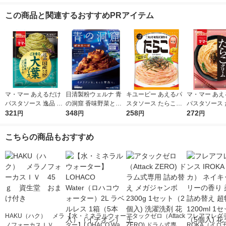
この商品と関連するおすすめPRアイテム
マ・マー あえるだけ
日清製粉ウェルナ 青
キユーピー あえるパ
マ・マー あえ
パスタソース 逸品 ご
の洞窟 香味野菜とハ
スタソース たらこ（1
パスタソース 
ま香る大葉ソース ＜1
321
ーブ引き立つボロネー
348
人前×2）1個
258
クリーム 生風
272
円
円
円
円
人前×2＞ 1個 日清製
ゼ 1人前 (140g) 1個
前×2 1個
粉ウェルナ
こちらの商品もおすすめ
HAKU（ハク） メラ
【水・ミネラルウォー
アタックゼロ（Attack
フレアフレグラ
ノフォーカスＩＶ 4
ター】LOHACO Wate
ZERO) ドラム式専用
ROKA（イロ