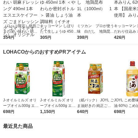
（ロハコ限定）焙煎ご
キッコーマン しぼり
ミツカン プロが使う
キッコーマン 
まの深い味わい 胡麻
たて生しょうゆ 450m
味 白だし 地鶏昆
だわり仕込み 
ドレッシング 490ml 1
354
l 1本 ＜やわらか密封
305
布 1L（1000ml）
398
ん 620ml 1
426
円
円
円
円
本 エスエスケイフー
ボトル＞ 醤油 しょう
1本
米100％使用
ズ ごまドレッシング
油 調味料（イチオ
LOHACOからのおすすめPRアイテム
ゴマ（イチオシ） オ
シ）
リジナル
J-オイルミルズ オリ
J-オイルミルズ オリ
（紙パック） JOYL ご
JOYL こめ豊味
ーブオイル300g エキ
ーブオイル500g エキ
ま油好きの 純正ごま
油 60%) こめ油 ブレ
ストラバージン スペ
698
ストラバージン スペ
1,150
油 300g 1本 味の素 J-
640
ンド 味の素 J
698
円
円
円
円
イン産オリーブ100%
イン産オリーブ100%
オイルミルズ
ミルズ 900g 
1本（紙パック） JOY
1本（紙パック） JOY
本
最近見た商品
L
L