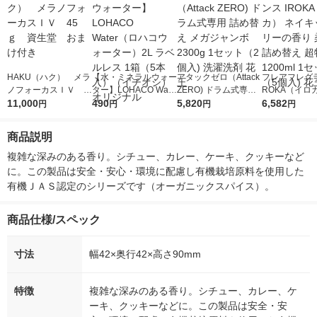
HAKU（ハク） メラ
【水・ミネラルウォー
アタックゼロ（Attack
フレアフレグラ
ノフォーカスＩＶ 4
ター】LOHACO Wate
ZERO) ドラム式専用
ROKA（イロ
5ｇ 資生堂 おまけ
11,000
r（ロハコウォータ
490
詰め替え メガジャン
5,820
イキッドリリ
6,582
円
円
円
円
付き
ー）2L ラベルレス 1
ボ 2300g 1セット（2
柔軟剤 詰め替
箱（5本入）（イチオ
個入) 洗濯洗剤 花王
大 1200ml 
商品説明
シ） オリジナル
（5個入) 花王
複雑な深みのある香り。シチュー、カレー、ケーキ、クッキーなど
に。この製品は安全・安心・環境に配慮し有機栽培原料を使用した
有機ＪＡＳ認定のシリーズです（オーガニックスパイス）。
商品仕様/スペック
寸法
幅42×奥行42×高さ90mm
特徴
複雑な深みのある香り。シチュー、カレー、ケ
ーキ、クッキーなどに。この製品は安全・安