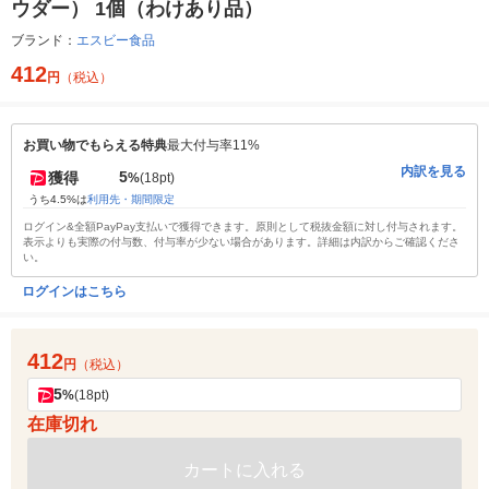
ウダー） 1個（わけあり品）
ブランド：
エスビー食品
412
円
（税込）
お買い物でもらえる特典
最大付与率11%
内訳を見る
5
獲得
%
(18pt)
うち4.5%は
利用先・期間限定
ログイン&全額PayPay支払いで獲得できます。原則として税抜金額に対し付与されます。
表示よりも実際の付与数、付与率が少ない場合があります。詳細は内訳からご確認くださ
い。
ログインはこちら
412
円
（税込）
5
%
(18pt)
在庫切れ
カートに入れる