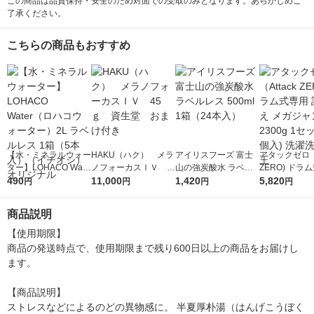
この商品は品質保持・安全のため対面での受取のみとなります。あらかじめご
了承ください。
こちらの商品もおすすめ
【水・ミネラルウォー
HAKU（ハク） メラ
アイリスフーズ 富士
アタックゼロ（A
ター】LOHACO Wate
ノフォーカスＩＶ 4
山の強炭酸水 ラベル
ZERO) ドラ
r（ロハコウォータ
490
5ｇ 資生堂 おまけ
11,000
レス 500ml 1箱（24
1,420
詰め替え メガ
5,820
円
円
円
円
ー）2L ラベルレス 1
付き
本入）
ボ 2300g 1
箱（5本入）（イチオ
個入) 洗濯洗剤
商品説明
シ） オリジナル
【使用期限】

商品の発送時点で、使用期限まで残り600日以上の商品をお届けし
ます。

【商品説明】

ストレスなどによるのどの異物感に。 半夏厚朴湯（はんげこうぼく