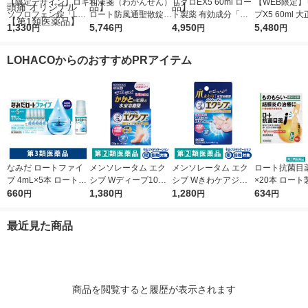
【限定デザイン】ロキ
和漢箋（わかんせん）
リグロEX5 60ml ロー
【WEB限定】
ソプロフェン錠「L
ロート防風通聖散錠満
ト製薬 有効成分「ミ
プX5 60ml 
S」 解熱鎮痛剤 12錠
1,330
量a 372錠 ロート製薬
5,746
ノキシジル」を国内最
4,950
ミノキシジル 
5,480
円
円
円
円
5袋セット セントラル
★控除★ 肥満 便秘 む
大濃度＊5％配合 薄毛
【第1類医薬
製薬 ★控除★ 生理痛
くみ【第2類医薬品】
脱毛【第1類医薬品】
LOHACOからのおすすめPRアイテム
頭痛 オリジナル【第1
類医薬品】
なみだ ロートファイ
メンソレータム エク
メンソレータム エク
ロート抗菌目薬i 
ブ 4mL×5本 ロート製
シブ Wディープ10ク
シブ Wきわケアジェ
×20本 ロート
薬 目薬 乾き目 疲れ目
660
リーム ロート製薬★
1,380
ル 15g ロート製薬 ★
1,280
薬 ものもらい
634
円
円
円
円
【第3類医薬品】
控除★ 塗り薬 水虫治
控除★ 塗り薬 爪周り
使い切り 目の
療薬 せっけんの香り
の水虫治療薬【指定第
（イチオシ）
最近見た商品
（イチオシ）【指定第
2類医薬品】
医薬品】
2類医薬品】
商品を閲覧すると履歴が表示されます