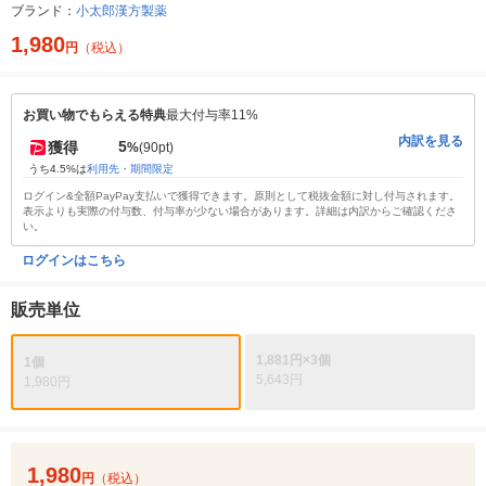
ブランド：
小太郎漢方製薬
1,980
円
（税込）
お買い物でもらえる特典
最大付与率11%
内訳を見る
5
獲得
%
(90pt)
うち4.5%は
利用先・期間限定
ログイン&全額PayPay支払いで獲得できます。原則として税抜金額に対し付与されます。
表示よりも実際の付与数、付与率が少ない場合があります。詳細は内訳からご確認くださ
い。
ログインはこちら
販売単位
1,881円×3個
1個
5,643円
1,980円
1,980
円
（税込）