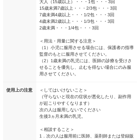
大人（15歳以上）・・・1包・・・3回
15歳未満7歳以上・・・2/3包・・・3回
7歳未満4歳以上・・・1/2包・・・3回
4歳未満2歳以上・・・1/3包・・・3回
2歳未満・・・1/4包・・・3回
＜用法・用量に関する注意＞
（1）小児に服用させる場合には、保護者の指導
監督のもとに服用させてください。
（2）1歳未満の乳児には、医師の診療を受けさ
せることを優先し、止むを得ない場合にのみ服
用させてください。
使用上の注意
＜してはいけないこと＞
（守らないと現在の症状が悪化したり、副作用
が起こりやすくなります）
次の人は服用しないでください
生後3ヵ月未満の乳児。
＜相談すること＞
1．次の人は服用前に医師、薬剤師または登録販