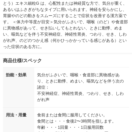
とう）エキス細粒G は、心配性または神経質な方で、気分が重く、
あるいはふさぎがちなタイプに用いられます。神経を安らかにし、
胃腸やのどの動きをスムーズにすることで症状を改善する漢方薬で
す。 ＜体力中等度が目安＞気分がふさいで、咽喉（のど）や食道部
に異物感があって、せき払いしてもとれない、ときに動悸、めま
い、嘔気などを伴う不安神経症、神経性胃炎、つわり、せき、しわ
がれ声、のどのつかえ感（何かひっかかっている感じがある）とい
った症状のある方に。
商品仕様/スペック
効能・効果
気分がふさいで、咽喉・食道部に異物感があ
り、ときに動悸、めまい、嘔気などを伴う次の
諸症：
不安神経症、神経性胃炎、つわり、せき、しわ
がれ声
用法・用量
食前または食間に服用してください。
食間とは・・・食後2〜3時間を指します。
年齢・・・1回量・・・1日服用回数