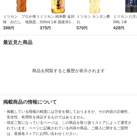
ミツカン プロが使う
ミツカン 純米酢 金封
ミツカン カンタン酢
ミツカン 八方だ
味 白だし 地鶏昆
500ml 1本 国産米10
1L
0ML 1本
布 1L（1000ml）
398
0％ 米酢 食酢
375
570
428
円
円
円
円
1本
最近見た商品
商品を閲覧すると履歴が表示されます
掲載商品の情報について
・
掲載している情報の精度には万全を期しておりますが、その内容の正確性、
安全性、有用性を保証するものではありません。
・
現在ご覧になっているページは、この商品を取り扱うストアによって運営さ
れています。ページに記載されている内容や商品、ご購入に関するご質問
は、直接各ストアにお問い合わせください。