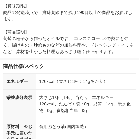
【賞味期限】

商品の発送時点で、賞味期限まで残り190日以上の商品をお届けし
ます。

【商品説明】

葡萄の種子から作ったオイルです。 コレステロール0で熱にも強
く、揚げもの・炒めものなどの加熱料理や、ドレッシング・マリネ
など、素材を生かした料理もあっさり軽く仕上がります。
商品仕様/スペック
エネルギー
126kcal（大さじ1杯：14gあたり）
栄養成分表示
大さじ1杯（14g）当たり : エネルギー
126kcal、たんぱく質 : 0g、脂質 : 14g、炭水化
物 : 0g、食塩相当量 : 0g
原材料 ※お
食用ぶどう油(国内製造）
手元に届いた