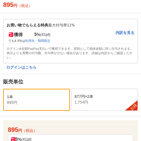
895
円
（税込）
お買い物でもらえる特典
最大付与率11%
内訳を見る
5
獲得
%
(41pt)
うち4.5%は
利用先・期間限定
ログイン&全額PayPay支払いで獲得できます。原則として税抜金額に対し付与されます。
表示よりも実際の付与数、付与率が少ない場合があります。詳細は内訳からご確認くださ
い。
ログインはこちら
販売単位
877円×2本
1本
1,754円
895円
お得
895
円
（税込）
5
%
(41pt)