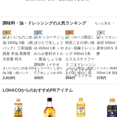
調味料・油・ドレッシングの人気ランキング
もっと見る
1
2
3
4
まいにちのこめ油 150
キッコーマン しぼり
（ロハコ限定）焙煎ご
ミツカン 純米
0g 3個 （紙パック）
たて生しょうゆ 450m
まの深い味わい 胡麻
500ml 1本 国
三和油脂 国産 米油 業
2,910
l 1本 ＜やわらか密封
305
ドレッシング 490ml 1
354
0％ 米酢 食酢
375
円
円
円
円
務用 大容量 特大
ボトル＞ 醤油 しょう
本 エスエスケイフー
油 調味料（イチオ
ズ ごまドレッシング
LOHACOからのおすすめPRアイテム
シ）
ゴマ（イチオシ） オ
リジナル