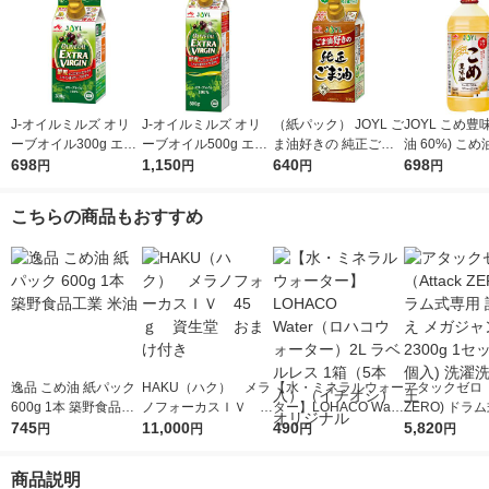
J-オイルミルズ オリ
J-オイルミルズ オリ
（紙パック） JOYL ご
JOYL こめ豊味
ーブオイル300g エキ
ーブオイル500g エキ
ま油好きの 純正ごま
油 60%) こめ油 ブレ
ストラバージン スペ
698
ストラバージン スペ
1,150
油 300g 1本 味の素 J-
640
ンド 味の素 J
698
円
円
円
円
イン産オリーブ100%
イン産オリーブ100%
オイルミルズ
ミルズ 900g 
1本（紙パック） JOY
1本（紙パック） JOY
本
こちらの商品もおすすめ
L
L
逸品 こめ油 紙パック
HAKU（ハク） メラ
【水・ミネラルウォー
アタックゼロ（A
600g 1本 築野食品工
ノフォーカスＩＶ 4
ター】LOHACO Wate
ZERO) ドラ
業 米油
745
5ｇ 資生堂 おまけ
11,000
r（ロハコウォータ
490
詰め替え メガ
5,820
円
円
円
円
付き
ー）2L ラベルレス 1
ボ 2300g 1
箱（5本入）（イチオ
個入) 洗濯洗剤
商品説明
シ） オリジナル