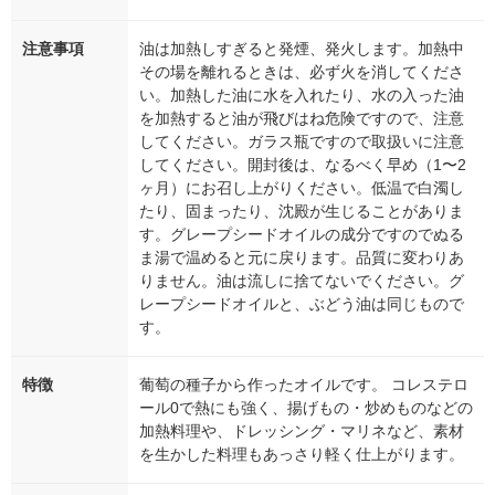
注意事項
油は加熱しすぎると発煙、発火します。加熱中
その場を離れるときは、必ず火を消してくださ
い。加熱した油に水を入れたり、水の入った油
を加熱すると油が飛びはね危険ですので、注意
してください。ガラス瓶ですので取扱いに注意
してください。開封後は、なるべく早め（1〜2
ヶ月）にお召し上がりください。低温で白濁し
たり、固まったり、沈殿が生じることがありま
す。グレープシードオイルの成分ですのでぬる
ま湯で温めると元に戻ります。品質に変わりあ
りません。油は流しに捨てないでください。グ
レープシードオイルと、ぶどう油は同じもので
す。
特徴
葡萄の種子から作ったオイルです。 コレステロ
ール0で熱にも強く、揚げもの・炒めものなどの
加熱料理や、ドレッシング・マリネなど、素材
を生かした料理もあっさり軽く仕上がります。